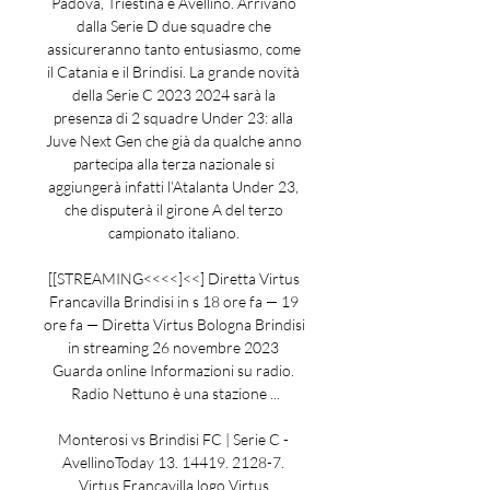
Padova, Triestina e Avellino. Arrivano 
dalla Serie D due squadre che 
assicureranno tanto entusiasmo, come 
il Catania e il Brindisi. La grande novità 
della Serie C 2023 2024 sarà la 
presenza di 2 squadre Under 23: alla 
Juve Next Gen che già da qualche anno 
partecipa alla terza nazionale si 
aggiungerà infatti l’Atalanta Under 23, 
che disputerà il girone A del terzo 
campionato italiano. 

[[STREAMING<<<<]<<] Diretta Virtus 
Francavilla Brindisi in s 18 ore fa — 19 
ore fa — Diretta Virtus Bologna Brindisi 
in streaming 26 novembre 2023 
Guarda online Informazioni su radio. 
Radio Nettuno è una stazione ...

Monterosi vs Brindisi FC | Serie C - 
AvellinoToday 13. 14419. 2128-7. 
Virtus Francavilla logo Virtus 