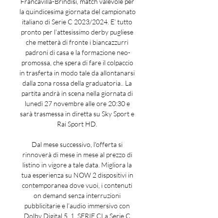
Francavilla-Brindisi, match valevole per 
la quindicesima giornata del campionato 
italiano di Serie C 2023/2024. E’ tutto 
pronto per l’attesissimo derby pugliese 
che metterà di fronte i biancazzurri 
padroni di casa e la formazione neo-
promossa, che spera di fare il colpaccio 
in trasferta in modo tale da allontanarsi 
dalla zona rossa della graduatoria.. La 
partita andrà in scena nella giornata di 
lunedì 27 novembre alle ore 20:30 e 
sarà trasmessa in diretta su Sky Sport e 
Rai Sport HD. 

Dal mese successivo, l'offerta si 
rinnoverà di mese in mese al prezzo di 
listino in vigore a tale data. Migliora la 
tua esperienza su NOW 2 dispositivi in 
contemporanea dove vuoi, i contenuti 
on demand senza interruzioni 
pubblicitarie e l’audio immersivo con 
Dolby Digital 5. 1. SERIE CLa Serie C 