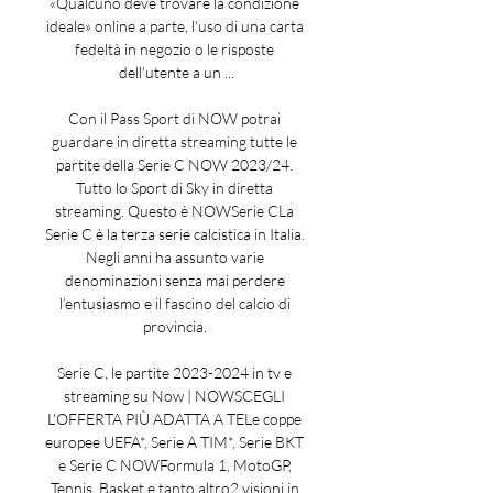
«Qualcuno deve trovare la condizione 
ideale» online a parte, l'uso di una carta 
fedeltà in negozio o le risposte 
dell'utente a un ...

Con il Pass Sport di NOW potrai 
guardare in diretta streaming tutte le 
partite della Serie C NOW 2023/24. 
Tutto lo Sport di Sky in diretta 
streaming. Questo è NOWSerie CLa 
Serie C è la terza serie calcistica in Italia. 
Negli anni ha assunto varie 
denominazioni senza mai perdere 
l’entusiasmo e il fascino del calcio di 
provincia. 

Serie C, le partite 2023-2024 in tv e 
streaming su Now | NOWSCEGLI 
L'OFFERTA PIÙ ADATTA A TELe coppe 
europee UEFA*, Serie A TIM*, Serie BKT 
e Serie C NOWFormula 1, MotoGP, 
Tennis, Basket e tanto altro2 visioni in 