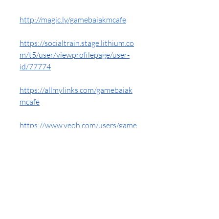
http://magic.ly/gamebaiakmcafe
https://socialtrain.stage.lithium.co
m/t5/user/viewprofilepage/user-
id/77774
https://allmylinks.com/gamebaiak
mcafe
https://www.veoh.com/users/game
baiakmcafe
https://www.designspiration.com/
gamebaidoithuongakmcafe/saves/
https://app.roll20.net/users/13590
374/game-bai-doi