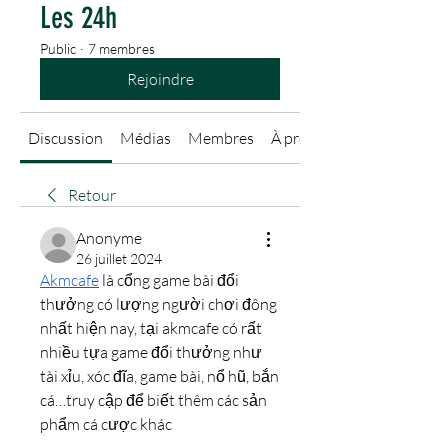
Les 24h
Public
·
7 membres
Rejoindre
Discussion
Médias
Membres
À propos
Retour
Anonyme
26 juillet 2024
Akmcafe
 là cổng game bài đổi 
thưởng có lượng người chơi đông 
nhất hiện nay, tại akmcafe có rất 
nhiều tựa game đổi thưởng như 
tài xỉu, xóc đĩa, game bài, nổ hũ, bắn 
cá…truy cập để biết thêm các sản 
phẩm cá cược khác