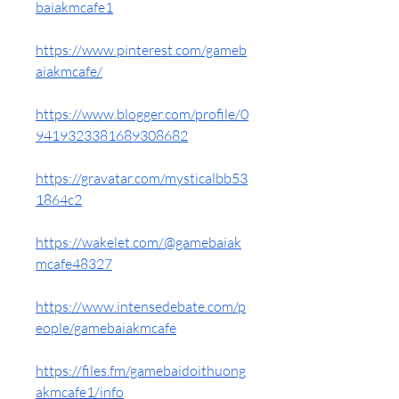
baiakmcafe1
https://www.pinterest.com/gameb
aiakmcafe/
https://www.blogger.com/profile/0
9419323381689308682
https://gravatar.com/mysticalbb53
1864c2
https://wakelet.com/@gamebaiak
mcafe48327
https://www.intensedebate.com/p
eople/gamebaiakmcafe
https://files.fm/gamebaidoithuong
akmcafe1/info