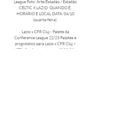
League Foto: Arte/Estadão / Estadão 
CELTIC X LAZIO: QUANDO É, 
HORÁRIO E LOCAL DATA: 04/10 
(quarta-feira). 

Lazio x CFR Cluj - Palpite da 
Conference League 22/23 Palpites e 
prognóstico para Lazio x CFR Cluj – 
UEFA Conference League 2022/23 – 
16 avos de final – Jogo de ida · Lazio x 
CFR Cluj – onde assistir ao vivo · 
Jogos ...

Assistir Celtic x Lazio ao vivo 
04/10/2023 online - Multicanais 
04/10/2023 — Assista agora a partida 
entre Celtic x Lazio ao vivo pelo Liga dos 
Campeões da UEFA a partir das 16h00 
(de Brasília) com transmissão 
exclusiva ...

Champions League | Assistir ao vivo | 