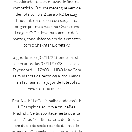
classificado para as oitavas de final da 
competição. O clube merengue vem de 
derrota por 3 a 2 para o RB Leipzig. 
Enquanto isso, os escoceses já não 
brigam por mais nada na Champions 
League. O Celtic soma somente dois 
pontos, conquistados em dois empates 
com o Shakhtar Donetsky. 

Jogos de hoje (07/11/23): onde assistir 
e horários das 07/11/2023 — Lazio x 
Feyenoord — 17h00 — HBO Max Com 
as mudanças da tecnologia, ficou ainda 
mais fácil assistir a jogos de futebol ao 
vivo e online no seu ...

Real Madrid x Celtic; saiba onde assistir 
à Champions ao vivo e onlineReal 
Madrid x Celtic acontece nesta quarta-
feira (2), às 14h45 (horário de Brasília), 
em duelo da sexta rodada da fase de 
grupos da Champions League. A partida 