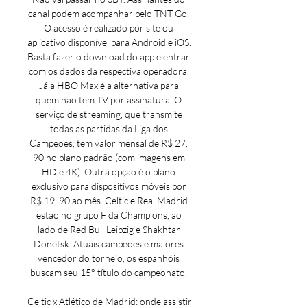
canal podem acompanhar pelo TNT Go. 
O acesso é realizado por site ou 
aplicativo disponível para Android e iOS. 
Basta fazer o download do app e entrar 
com os dados da respectiva operadora. 
Já a HBO Max é a alternativa para 
quem não tem TV por assinatura. O 
serviço de streaming, que transmite 
todas as partidas da Liga dos 
Campeões, tem valor mensal de R$ 27, 
90 no plano padrão (com imagens em 
HD e 4K). Outra opção é o plano 
exclusivo para dispositivos móveis por 
R$ 19, 90 ao mês. Celtic e Real Madrid 
estão no grupo F da Champions, ao 
lado de Red Bull Leipzig e Shakhtar 
Donetsk. Atuais campeões e maiores 
vencedor do torneio, os espanhóis 
buscam seu 15° título do campeonato. 

Celtic x Atlético de Madrid: onde assistir 