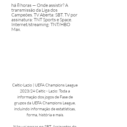
há 8 horas — Onde assistir? A 
transmissão da Liga dos 
Campeões. TV Aberta: SBT. TV por 
assinatura: TNT Sports e Space. 
Internet/streaming: TNT/HBO 
Max.
Celtic-Lazio | UEFA Champions League 
2023/24 Celtic - Lazio: Toda a 
informação dos jogos de Fase de 
grupos da UEFA Champions League, 
incluindo informação de estatísticas, 
forma, história e mais.

Não vai passar no SBT. Assinantes do 