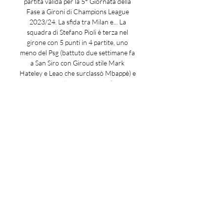
partita valida per la 5° Giornata della 
Fase a Gironi di Champions League 
2023/24. La sfida tra Milan e... La 
squadra di Stefano Pioli è terza nel 
girone con 5 punti in 4 partite, uno 
meno del Psg (battuto due settimane fa 
a San Siro con Giroud stile Mark 
Hateley e Leao che surclassò Mbappè) e 
due sotto i gialloneri tedeschi (con cui 
pareggiò 0-0 nella partita d'andata 
giocata in Germania sprecando alcune 
occasioni, "Serve più cattiveria" disse 
Leao dopo il match). Chiude la classifica 
il Newcastle a quota 4: gli inglesi sono in 
difficoltà, ma non eliminati, anche per 
loro sarà decisivo il match di martedì 
sera (sul campo del Paris Saint 
Germain). Streaming Milan-Borussia 
Dortmund | Copertura TV 9 ore fa — 
Champions League: dove vedere Milan-
Borussia Dortmund in tv ed in diretta 
streaming. 
