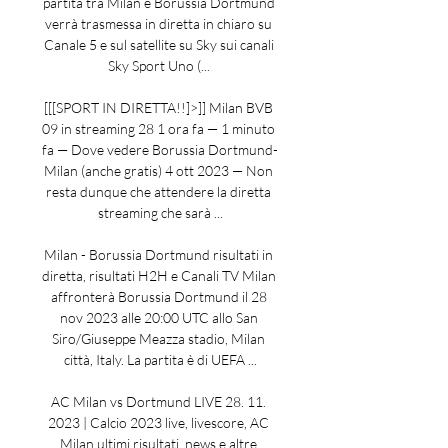
partita tra Milan e Borussia Dortmund 
verrà trasmessa in diretta in chiaro su 
Canale 5 e sul satellite su Sky sui canali 
Sky Sport Uno (... 

[[[SPORT IN DIRETTA!!]>]] Milan BVB 
09 in streaming 28 1 ora fa — 1 minuto 
fa — Dove vedere Borussia Dortmund-
Milan (anche gratis) 4 ott 2023 — Non 
resta dunque che attendere la diretta 
streaming che sarà ...

Milan - Borussia Dortmund risultati in 
diretta, risultati H2H e Canali TV Milan 
affronterà Borussia Dortmund il 28 
nov 2023 alle 20:00 UTC allo San 
Siro/Giuseppe Meazza stadio, Milan 
città, Italy. La partita è di UEFA ...

AC Milan vs Dortmund LIVE 28. 11. 
2023 | Calcio 2023 live, livescore, AC 
Milan ultimi risultati, news e altre 