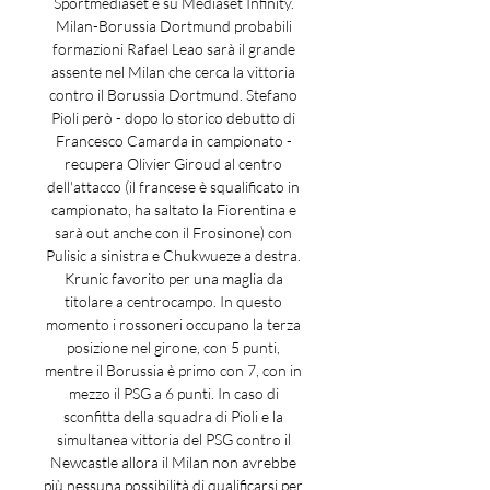
Sportmediaset e su Mediaset Infinity. 
Milan-Borussia Dortmund probabili 
formazioni Rafael Leao sarà il grande 
assente nel Milan che cerca la vittoria 
contro il Borussia Dortmund. Stefano 
Pioli però - dopo lo storico debutto di 
Francesco Camarda in campionato - 
recupera Olivier Giroud al centro 
dell'attacco (il francese è squalificato in 
campionato, ha saltato la Fiorentina e 
sarà out anche con il Frosinone) con 
Pulisic a sinistra e Chukwueze a destra. 
Krunic favorito per una maglia da 
titolare a centrocampo. In questo 
momento i rossoneri occupano la terza 
posizione nel girone, con 5 punti, 
mentre il Borussia è primo con 7, con in 
mezzo il PSG a 6 punti. In caso di 
sconfitta della squadra di Pioli e la 
simultanea vittoria del PSG contro il 
Newcastle allora il Milan non avrebbe 
più nessuna possibilità di qualificarsi per 