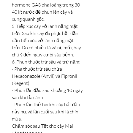
hormone GA3 pha loãng trong 30-
40 lít nước để phun lên cây và 
xung quanh gốc.
5. Tiếp xúc cây với ánh nắng mặt 
trời: Sau khi cây đã phục hồi, dần 
dần tiếp xúc với ánh nắng mặt 
trời. Do có nhiều lá và nụ mới, hãy 
chú ý đến nguy cơ bị sâu bệnh.
6. Phun thuốc trừ sâu và trừ nấm:
- Pha thuốc trừ sâu chứa 
Hexaconazole (Anvil) và Fipronil 
(Regent).
- Phun lần đầu sau khoảng 10 ngày 
sau khi tỉa cành.
- Phun lần thứ hai khi cây bắt đầu 
nảy nụ, và lần cuối sau khi lá chín 
mùa.
Chăm sóc sau Tết cho cây Mai 