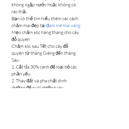
không ngập nước hoặc không có 
rác thải.
Bạn có thể tìm hiểu thêm các cách 
chăm mai đẹp tại 
đam mê mai vàng
Mẹo chăm sóc hàng tháng cho cây 
đỗ quyên
Chăm sóc sau Tết cho cây đỗ 
quyên từ tháng Giêng đến tháng 
Sáu:
1. Cắt tỉa 30% cành để loại bỏ các 
phần yếu.
2. Thay đất và pha chất dinh 
dưỡng để nuôi dưỡng cây.
3. Thêm phân lân để cung cấp dinh 
dưỡng.
4. Tưới nước đúng cách để duy trì 
độ ẩm.
5. Đặt cây dưới ánh sáng mặt trời 