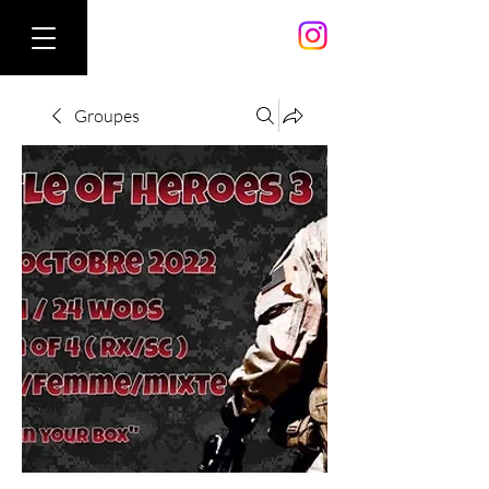
Groupes