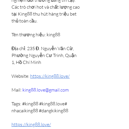
nghiệm đổi thưởng đáng tin cậy. 
Các trò chơi hot và chất lượng cao 
tại King88 thu hút hàng triệu bet 
thủ toàn cầu.
Tên thương hiệu: king88
Địa chỉ: 235 Đ. Nguyễn Văn Cừ, 
Phường Nguyễn Cư Trinh, Quận 
1, Hồ Chí Minh
Website: 
https://king88.love/
Mail: 
king88.love@gmail.com
Tags: #king88 #king88.love# 
nhacaiking88 #dangkiking88 
https://king88.love/