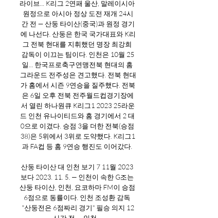
라이브... K리그 2연패 울산, 말레이시아 
원정으로 아시아 정상 도전 재개 24시
간 전 — 산둥 타이산(중국)과 원정 경기
에 나선다. 산둥은 한국 국가대표와 K리
그 전북 현대를 지휘했던 명장 최강희 
감독이 이끄는 팀이다. 인천은 10월 25
일... 한국프로축구연맹전북 현대의 홈 
그라운드 전주성은 견고했다. 전북 현대
가 홈에서 시즌 9연승을 질주했다. 전북
은 6일 오후 전북 전주월드컵경기장에
서 열린 하나원큐 K리그1 2023 25라운
드 인천 유나이티드와 홈 경기에서 2 대 
0으로 이겼다. 승점 3을 더한 전북(승점 
38)은 5위에서 3위로 도약했다. K리그1
과 FA컵 등 홈 9연승 행진도 이어갔다. 

산둥 타이산 대 인천 보기 7 11월 2023 
보다 2023. 11. 5. — 인천이 속한 G조는 
산둥 타이산, 인천, 요코하마 FM이 승점 
6점으로 동률이다. 인천 조성환 감독 
"산둥전은 6점짜리 경기" 필승 의지 12
시간 전 — 인천 ...
