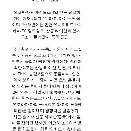
요코하마 F. 마리노스 4일 전 — 요코하
마는 현재 J리그 1위라 더 아쉬운 탈락
이다. 2023년에는 인천 유나이티드 FC, 
카야 FC 일로일로, 산둥 타이산과 함께 
G조에 들어갔다. 특히 인천 ...

국내축구 < 기사목록... 산둥 타이산도 2
승 1패(승점 6)로 조 1위에 위치해 있다. 
반드시 승리가 필요한 인천이다. 인천이 
속한 G조는 산둥 타이산, 인천, 요코하
마 FM이 승점 6점으로 동률이다. 인천 
역시 분위기가 좋다. 시즌 초반 흔들리
던 인천은 후반기 들어 반등에 성공하며 
2년 연속 파이널 A에 합류했다. 여기에 
창단 후 처음으로 나선 ACL 무대에서도 
요코하마 마리노스(일본)와 카야 FC(필
리핀)를 잡아내며 경쟁력을 입증했다. 
최근 홈에서 산둥 타이산(중국)에게 덜
미를 잡히긴 했지만, 여전히 조 1위 싸움
을 펼치고 있다. 체력 안배도 마쳤다. 조