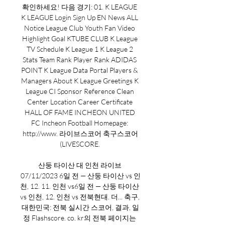
확인하세요! 다음 경기: 01. K LEAGUE﻿ 
K LEAGUE Login Sign Up EN News ALL 
Notice League Club Youth Fan Video 
Highlight Goal KTUBE CLUB K League 
TV Schedule K League 1 K League 2 
Stats Team Rank Player Rank ADIDAS 
POINT K League Data Portal Players & 
Managers About K League Greetings K 
League CI Sponsor Reference Clean 
Center Location Career Certificate 
HALL OF FAME INCHEON UNITED 
FC Incheon Football Homepage: 
http://www. 라이브스코어 축구스코어
(LIVESCORE. 

산둥 타이산 대 인천 라이브 
07/11/2023 6일 전 — 산둥 타이산 vs 인
천, 12. 11. 인천 vs6일 전 — 산둥 타이산 
vs 인천, 12. 인천 vs 전북현대. 더... 축구, 
대한민국: 전북 실시간 스코어, 결과, 일
정 Flashscore. co. kr의 전북 페이지는 