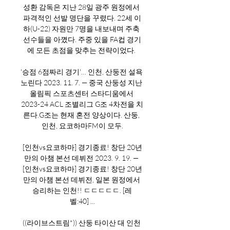
성환 감독은 지난 28일 광주 원정에서 
파격적인 선발 명단을 꾸렸다. 22세 이
하(U-22) 자원만 7명을 내보내며 주축 
선수들을 아꼈다. 주중 있을 FA컵 경기
에 모든 초점을 맞추는 전략이었다. 

'승점 6점짜리 경기'… 인천, 산둥전 설욕 
노린다 2023. 11. 7. — 중국 산둥성 지난 
올림픽 스포츠센터 스타디움에서 
2023-24 ACL 조별리그 G조 4차전을 치
른다.G조는 현재 혼전 양상이다. 산둥, 
인천, 요코하마FM이 모두.

[인천vs요코하마] 경기종료! 창단 20년
만의 아챔 본선 데뷔전 2023. 9. 19. — 
[인천vs요코하마] 경기종료! 창단 20년
만의 아챔 본선 데뷔전, 일본 원정에서 
승리하는 인천!! ㄷㄷㄷㄷㄷ. [레
벨:40] ...

((라이브스트림*)) 산둥 타이산 대 인천 