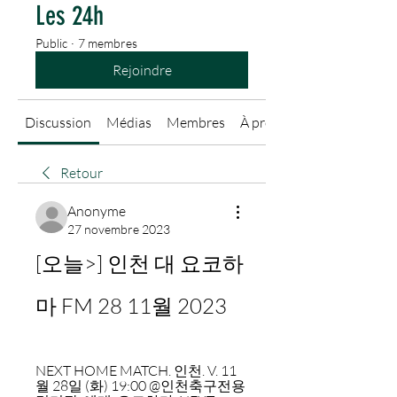
Les 24h
Public
·
7 membres
Rejoindre
Discussion
Médias
Membres
À propos
Retour
Anonyme
27 novembre 2023
[오늘>] 인천 대 요코하
마 FM 28 11월 2023
NEXT HOME MATCH. 인천. V. 11
월 28일 (화) 19:00 @인천축구전용