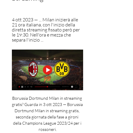
4 ott 2023 — ... Milan inizierà alle 
21 ora italiana, con l'inizio della 
diretta streaming fissato però per 
le 19:30. Nell'ora e mezza che 
separa l'inizio ...
Borussia Dortmund Milan in streaming 
gratis? Guarda in 3 ott 2023 — Borussia 
Dortmund Milan in streaming gratis, 
seconda giornata della fase a gironi 
della Champions League 2023/24 per i 
rossoneri.
