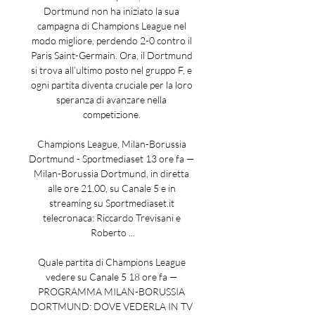
Dortmund non ha iniziato la sua 
campagna di Champions League nel 
modo migliore, perdendo 2-0 contro il 
Paris Saint-Germain. Ora, il Dortmund 
si trova all’ultimo posto nel gruppo F, e 
ogni partita diventa cruciale per la loro 
speranza di avanzare nella 
competizione. 

Champions League, Milan-Borussia 
Dortmund - Sportmediaset 13 ore fa — 
Milan-Borussia Dortmund, in diretta 
alle ore 21.00, su Canale 5 e in 
streaming su Sportmediaset.it 
telecronaca: Riccardo Trevisani e 
Roberto ...

Quale partita di Champions League 
vedere su Canale 5 18 ore fa — 
PROGRAMMA MILAN-BORUSSIA 
DORTMUND: DOVE VEDERLA IN TV 