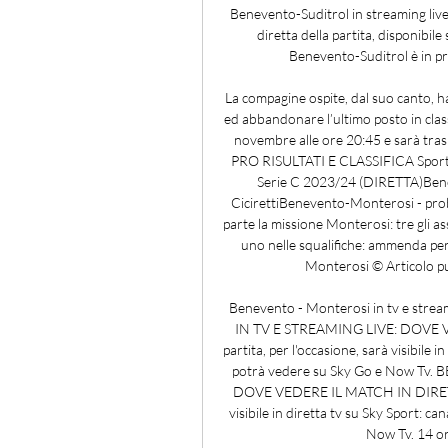
Benevento-Suditrol in streaming live
diretta della partita, disponibile 
Benevento-Suditrol è in p
La compagine ospite, dal suo canto, ha
ed abbandonare l’ultimo posto in classi
novembre alle ore 20:45 e sarà tras
PRO RISULTATI E CLASSIFICA SportF
Serie C 2023/24 (DIRETTA)Beneve
CicirettiBenevento-Monterosi - prob
parte la missione Monterosi: tre gli a
uno nelle squalifiche: ammenda pe
Monterosi © Articolo pub
Benevento - Monterosi in tv e str
IN TV E STREAMING LIVE: DOVE 
partita, per l'occasione, sarà visibile i
potrà vedere su Sky Go e Now Tv
DOVE VEDERE IL MATCH IN DIRETTA,
visibile in diretta tv su Sky Sport: ca
Now Tv. 14 o