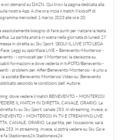
 e on demand su DAZN. Qui trovi la pagina dedicata alla 
sulla nostra App. A che ora inizia il match Il kickoff di 
rogramma mercoledì 1 marzo 2023 alle ore 20. 

 assolutamente bisogno di fare punti per rialzare la testa 
fica. La partita andrà in scena nella giornata di lunedì 27 
messa in diretta su Sky Sport. SEGUI IL LIVE SITO LEGA 
ace. Leggi su sportface LIVE – Benevento-Monterosi - 
nto - i convocati per il Monterosi: la decisione su 
abili formazioni e dove vederla in tvFOTO/Benevento - 
ssenti - problemi per AlfieriBenevento-Monterosi - è uno a 
r la società Benevento Monterosi Video su: Benevento 
blicato secondo le condizioni dell' Autore. 

eaming: dove vedere il match BENEVENTO – MONTEROSI 
VEDERE IL MATCH IN DIRETTA, CANALE, ORARIO. La 
n diretta tv su Sky Sport: canale 253. In streaming, invece, si 
. BENEVENTO – MONTEROSI IN TV E STREAMING LIVE: 
 CANALE, ORARIO. La partita, per l'occasione, sarà 
nale 253. In streaming, invece, si potrà vedere su Sky Go e 
re fa Stadionews24 Stadionews24
