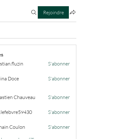
Rejoindre
es
stian.fluzin
S'abonner
fluzin
ina Doce
S'abonner
astien Chauveau
S'abonner
s.lefebvre59430
S'abonner
ain Coulon
S'abonner