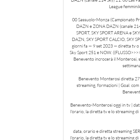
League femminil
00 Sassuolo-Monza (Campionato Prim
DAZN e ZONA DAZN (canale 214 Sky)
SPORT, SKY SPORT ARENA e SKY SP
DAZN, SKY SPORT CALCIO, SKY SPORT
giorni fa — 9 set 2023 — diretta tv 
Sky Sport 251 e NOW. ((FLUSSO>>>>)) 
Benevento incrocerà il Monterosi, sfi
settimana,
Benevento Monterosi diretta 27 
streaming, formazioni | Goal. com I
Benevento
Benevento-Monterosi oggi in tv | data 
l'orario, la diretta tv e lo streaming
data, orario e diretta streaming SE
l'orario, la diretta tv e lo streaming