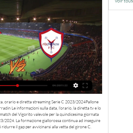
Voir tou
a, orario e diretta streaming Serie C 2023/2024Pallone 
in Le informazioni sulla data, l’orario, la diretta tv e lo 
atch del Vigorito valevole per la quindicesima giornata 
23/2024. La formazione giallorossa continua ad inseguire 
 ridurre il gap per avvicinarsi alla vetta del girone C. 
