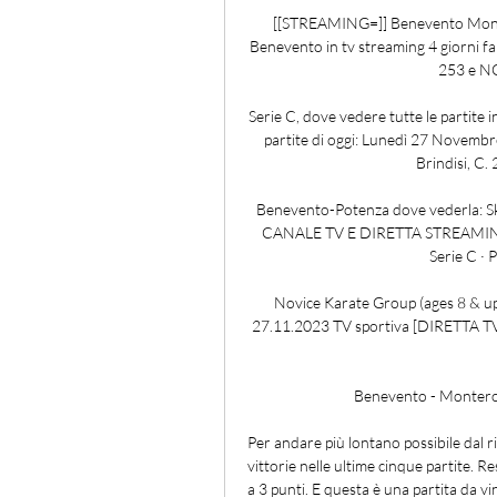
[[STREAMING=]] Benevento Montero
Benevento in tv streaming 4 giorni f
253 e NO
Serie C, dove vedere tutte le partite in
partite di oggi: Lunedì 27 Novembre 
Brindisi, C.
Benevento-Potenza dove vederla:
CANALE TV E DIRETTA STREAMING. Q
Serie C · 
Novice Karate Group (ages 8 & up
27.11.2023 TV sportiva [DIRETTA TV
Benevento - Monterosi
Per andare più lontano possibile dal ri
vittorie nelle ultime cinque partite. Re
a 3 punti. E questa è una partita da v