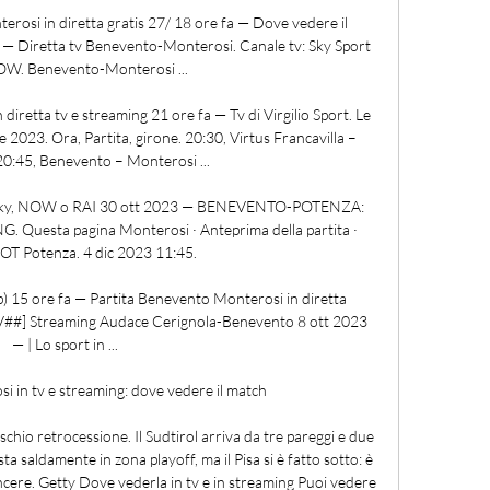
si in diretta gratis 27/ 18 ore fa — Dove vedere il 
a — Diretta tv Benevento-Monterosi. Canale tv: Sky Sport 
W. Benevento-Monterosi ...

 diretta tv e streaming 21 ore fa — Tv di Virgilio Sport. Le 
2023. Ora, Partita, girone. 20:30, Virtus Francavilla – 
 20:45, Benevento – Monterosi ...

 Sky, NOW o RAI 30 ott 2023 — BENEVENTO-POTENZA: 
uesta pagina Monterosi · Anteprima della partita · 
POT Potenza. 4 dic 2023 11:45.

) 15 ore fa — Partita Benevento Monterosi in diretta 
##] Streaming Audace Cerignola-Benevento 8 ott 2023 
— | Lo sport in ...

 in tv e streaming: dove vedere il match 

schio retrocessione. Il Sudtirol arriva da tre pareggi e due 
sta saldamente in zona playoff, ma il Pisa si è fatto sotto: è 
incere. Getty Dove vederla in tv e in streaming Puoi vedere 