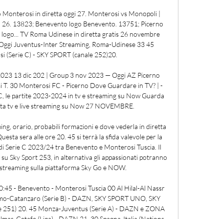
nterosi in diretta oggi 27. Monterosi vs Monopoli | 
no. 26. 13823; Benevento logo Benevento. 13751; Picerno 
 logo... TV Roma Udinese in diretta gratis 26 novembre 
 Oggi Juventus-Inter Streaming, Roma-Udinese 33 45 
 (Serie C) - SKY SPORT (canale 252)20. 

2023 13 dic 202 | Group 3 nov 2023 — Oggi AZ Picerno 
 T. 30 Monterosi FC - Picerno Dove Guardare in TV? | - 
 C, le partite 2023-2024 in tv e streaming su Now Guarda 
iretta tv e live streaming su Now 27 NOVEMBRE. 

g, orario, probabili formazioni e dove vederla in diretta 
sta sera alle ore 20. 45 si terrà la sfida valevole per la 
di Serie C 2023/24 tra Benevento e Monterosi Tuscia. Il 
a su Sky Sport 253, in alternativa gli appassionati potranno 
 streaming sulla piattaforma Sky Go e NOW. 

20:45 - Benevento - Monterosi Tuscia 00 Al Hilal-Al Nassr 
ermo-Catanzaro (Serie B) - DAZN, SKY SPORT UNO, SKY 
251) 20. 45 Monza-Juventus (Serie A) - DAZN e ZONA 
mas-Getafe (Liga) - DAZN 21. 30 Spagna-Italia (Nations 