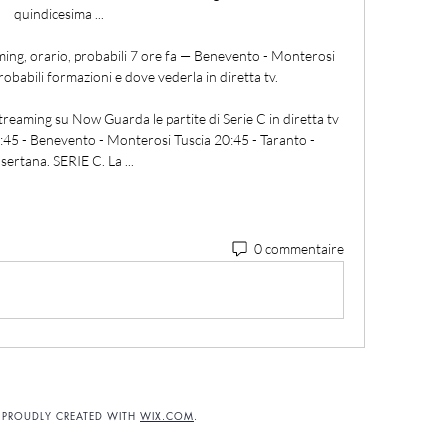
quindicesima ...

ing, orario, probabili 7 ore fa — Benevento - Monterosi 
obabili formazioni e dove vederla in diretta tv.

streaming su Now Guarda le partite di Serie C in diretta tv 
0:45 - Benevento - Monterosi Tuscia 20:45 - Taranto - 
sertana. SERIE C. La ...
0 commentaire
. PROUDLY CREATED WITH
WIX.COM
.