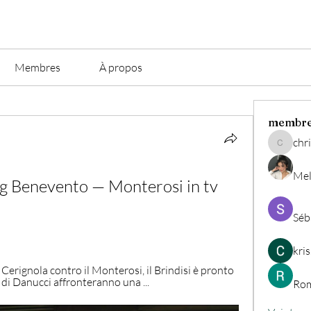
Membres
À propos
membr
chri
christian.
Mel
ing Benevento — Monterosi in tv 
Séb
kri
Cerignola contro il Monterosi, il Brindisi è pronto 
 di Danucci affronteranno una ...
Rom