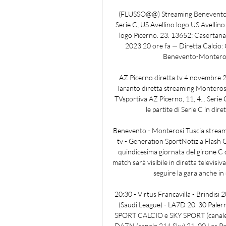
(FLUSSO@@) Streaming Benevento Mo
Serie C; US Avellino logo US Avelli
logo Picerno. 23. 13652; Casertana
2023 20 ore fa — Diretta Calcio:
Benevento-Monterosi
AZ Picerno diretta tv 4 novembre 
Taranto diretta streaming Monterosi
TVsportiva AZ Picerno, 11, 4... Serie
le partite di Serie C in d
Benevento - Monterosi Tuscia streamin
tv - Generation SportNotizia Flash Que
quindicesima giornata del girone C 
match sarà visibile in diretta televisiv
seguire la gara anche in
20:30 - Virtus Francavilla - Brindisi 
(Saudi League) - LA7D 20. 30 Pal
SPORT CALCIO e SKY SPORT (canale 
DAZN (canale 214 Sky) 21. 00 Las Pal