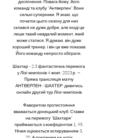
досягнення. Повага йому, його 
команді та клубу "Антверпен". Вони 
сильні суперники. Я знаю, що 
початок цього сезону для них 
склався не дуже добре, але іноді це 
лише такий невдалий момент, який 
може статися. Я думаю, він дуже 
хороший тренер, і він це вже показав. 
Його команду непросто обіграти.. 

Шахтар - 2:3 фантастична перемога 
у Лізі чемпіонів 4 жовт. 2023 р. — 
Пряма трансляція матчу 
АНТВЕРПЕН - ШАХТЕР: дивитись 
онлайн другий тур Ліги чемпіонів.

Фаворитом протистояння 
вважається донецький клуб. Ставки 
на перемогу "Шахтаря" 
приймаються з коефіцієнтом 1, 95. 
Нічия оцінюється котируванням 3, 
70. А показники на успіх 