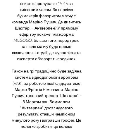
свисток пролунає о 19:45 за 
київським часом. За версією 
букмекерів фаворитом матчу є 
команда Маріно Пушич. Де дивитись 
Шахтар — Антверпен? У прямому 
ефірі гру покаже платформа 
MEGOGO. Більше того, перед грою 
та після матчу буде пряме 
включення зі студії, де журналісти та 
експерти обговорять поєдинок. 

Також на грі традиційно буде задіяна 
система відеодопомоги арбітрам 
(VAR), за роботою якої слідкуватиме 
Марко Фрітц із Німеччини. Маріно 
Пушич, головний тренер "Шахтаря":– 
З Марком ван Боммелем 
"Антверпен" досяг чудового 
результату, ставши чемпіоном 
минулого року і вигравши трофеї. Це 
нелегко зробити, це велике 