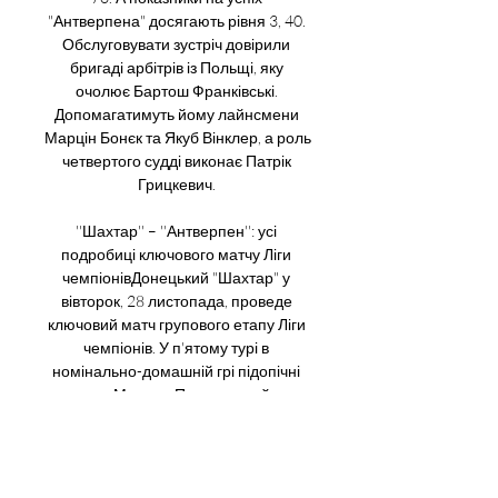
"Антверпена" досягають рівня 3, 40. 
Обслуговувати зустріч довірили 
бригаді арбітрів із Польщі, яку 
очолює Бартош Франківські. 
Допомагатимуть йому лайнсмени 
Марцін Бонєк та Якуб Вінклер, а роль 
четвертого судді виконає Патрік 
Грицкевич. 

''Шахтар'' – ''Антверпен'': усі 
подробиці ключового матчу Ліги 
чемпіонівДонецький "Шахтар" у 
вівторок, 28 листопада, проведе 
ключовий матч групового етапу Ліги 
чемпіонів. У п'ятому турі в 
номінально-домашній грі підопічні 
тренера Марино Пушича приймуть 
бельгійський "Антверпен". Нічия у 
поєдинку гарантує українській 
команді євровесну. Відео дняЗустріч 
проходитиме на стадіоні 