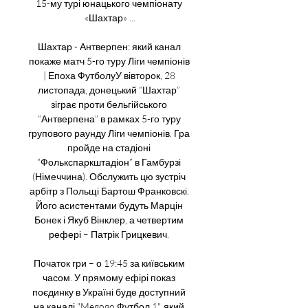
15-му турі юнацького чемпіонату 
«Шахтар» ...

Шахтар - Антверпен: який канал 
покаже матч 5-го туру Ліги чемпіонів 
| Епоха ФутболуУ вівторок, 28 
листопада, донецький “Шахтар” 
зіграє проти бельгійського 
“Антверпена” в рамках 5-го туру 
групового раунду Ліги чемпіонів. Гра 
пройде на стадіоні 
“Фолькспаркштадіон” в Гамбурзі 
(Німеччина). Обслужить цю зустріч 
арбітр з Польщі Бартош Франковскі. 
Його асистентами будуть Марцін 
Бонек і Якуб Вінклер, а четвертим 
рефері – Патрік Грицкевич. 

Початок гри – о 19:45 за київським 
часом. У прямому ефірі показ 
поєдинку в Україні буде доступний 
на каналі "Megogo Футбол 1", який 