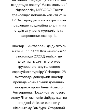
входить до пакету "Максимальний" 
відеосервісу MEGOGO. Також 
трансляцію побачать клієнти Volia 
TV. За годину до початку гри почне 
працювати традиційна аналітична 
студія за участю журналістів та 
запрошених експертів. 

Шахтар — Антверпен: де дивитись 
матч 28. 11. 2023 Ліги чемпіонів27 
листопада 2023 Дізнайся, де 
дивитися матч п’ятого туру 
групового етапу головного 
єврокубкого турніру У вівторок, 28 
листопада, донецький Шахтар 
проведе номінальний домашній 
поєдинок проти бельгійського 
Антверпена. Поєдинок групового 
етапу Ліги чемпіонів відбудеться на 
стадіоні Volksparkstadion у 
німецькому Гамбурзі. Стартовий 