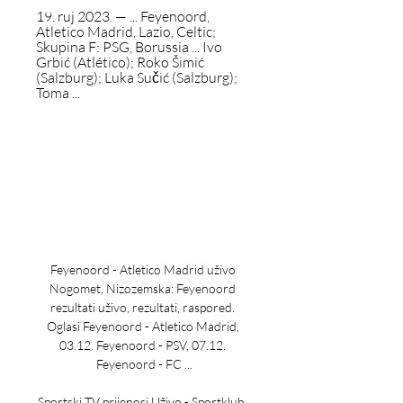
19. ruj 2023. — ... Feyenoord, 
Atletico Madrid, Lazio, Celtic; 
Skupina F: PSG, Borussia ... Ivo 
Grbić (Atlético); Roko Šimić 
(Salzburg); Luka Sučić (Salzburg); 
Toma ...
Feyenoord - Atletico Madrid uživo 
Nogomet, Nizozemska: Feyenoord 
rezultati uživo, rezultati, raspored. 
Oglasi Feyenoord - Atletico Madrid, 
03.12. Feyenoord - PSV, 07.12. 
Feyenoord - FC ...

Sportski TV prijenosi Uživo - Sportklub, 