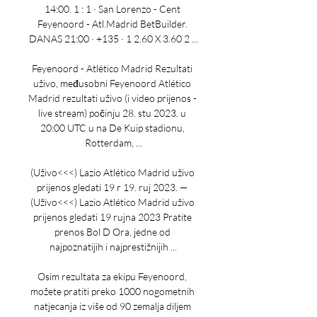
14:00. 1 : 1 · San Lorenzo - Cent 
Feyenoord - Atl.Madrid BetBuilder. 
DANAS 21:00 · +135 · 1 2.60 X 3.60 2 ...

Feyenoord - Atlético Madrid Rezultati 
uživo, međusobni Feyenoord Atlético 
Madrid rezultati uživo (i video prijenos - 
live stream) počinju 28. stu 2023. u 
20:00 UTC u na De Kuip stadionu, 
Rotterdam, ...

(Uživo<<<) Lazio Atlético Madrid uživo 
prijenos gledati 19 r 19. ruj 2023. — 
(Uživo<<<) Lazio Atlético Madrid uživo 
prijenos gledati 19 rujna 2023 Pratite 
prenos Bol D Ora, jedne od 
najpoznatijih i najprestižnijih ...

Osim rezultata za ekipu Feyenoord, 
možete pratiti preko 1000 nogometnih 
natjecanja iz više od 90 zemalja diljem 