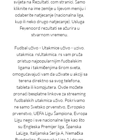
svijeta na Rezultati. com stranici. Samo 
kliknite na ime zemlje u lijevom meniju i 
odaberite natjecanje (nacionalna liga, 
kup ili neko drugo natjecanje). Usluga 
Feyenoord rezultati se ažurira u 
stvarnom vremenu. 

Fudbal uživo - Utakmice uživo - uzivo. 
utakmica. rsUtakmica. rs vam pruža 
pristup najpopularnijim fudbalskim 
ligama i takmičenjima širom sveta, 
omogućavajući vam da uživate u akciji sa 
terena direktno sa svog telefona, 
tableta ili kompjutera. Ovde možete 
pronaći besplatne linkove za streaming 
fudbalskih utakmica uživo. Pokrivamo 
ne samo Svetsko prvenstvo, Evropsko 
prvenstvo, UEFA Ligu Šampiona, Evropa 
Ligu nego i sve nacionalne lige kao što 
su Engleska Premijer liga, Španska 
LaLiga, Italijanska Serija A, Nemačka 
Bundesliga, Francuska Liga 1 i druge. 