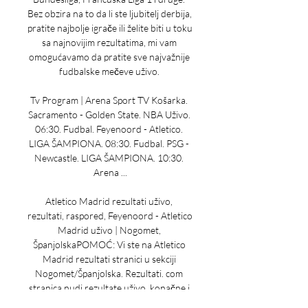
Bez obzira na to da li ste ljubitelj derbija, 
pratite najbolje igrače ili želite biti u toku 
sa najnovijim rezultatima, mi vam 
omogućavamo da pratite sve najvažnije 
fudbalske mečeve uživo. 

Tv Program | Arena Sport TV Košarka. 
Sacramento - Golden State. NBA Uživo. 
06:30. Fudbal. Feyenoord - Atletico. 
LIGA ŠAMPIONA. 08:30. Fudbal. PSG - 
Newcastle. LIGA ŠAMPIONA. 10:30. 
Arena ...

Atletico Madrid rezultati uživo, 
rezultati, raspored, Feyenoord - Atletico 
Madrid uživo | Nogomet, 
ŠpanjolskaPOMOĆ: Vi ste na Atletico 
Madrid rezultati stranici u sekciji 
Nogomet/Španjolska. Rezultati. com 
stranica nudi rezultate uživo, konačne i 
trenutne rezultate, poredak i detalje 