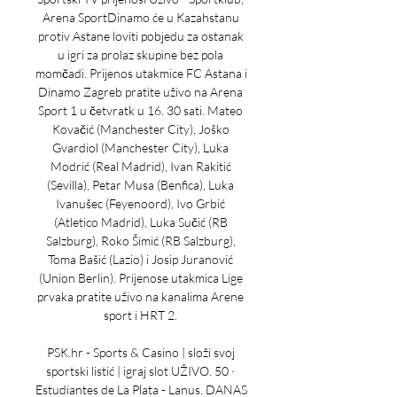
Arena SportDinamo će u Kazahstanu 
protiv Astane loviti pobjedu za ostanak 
u igri za prolaz skupine bez pola 
momčadi. Prijenos utakmice FC Astana i 
Dinamo Zagreb pratite uživo na Arena 
Sport 1 u četvratk u 16. 30 sati. Mateo 
Kovačić (Manchester City), Joško 
Gvardiol (Manchester City), Luka 
Modrić (Real Madrid), Ivan Rakitić 
(Sevilla), Petar Musa (Benfica), Luka 
Ivanušec (Feyenoord), Ivo Grbić 
(Atletico Madrid), Luka Sučić (RB 
Salzburg), Roko Šimić (RB Salzburg), 
Toma Bašić (Lazio) i Josip Juranović 
(Union Berlin). Prijenose utakmica Lige 
prvaka pratite uživo na kanalima Arene 
sport i HRT 2. 

PSK.hr - Sports & Casino | složi svoj 
sportski listić | igraj slot UŽIVO. 50 · 
Estudiantes de La Plata - Lanus. DANAS 