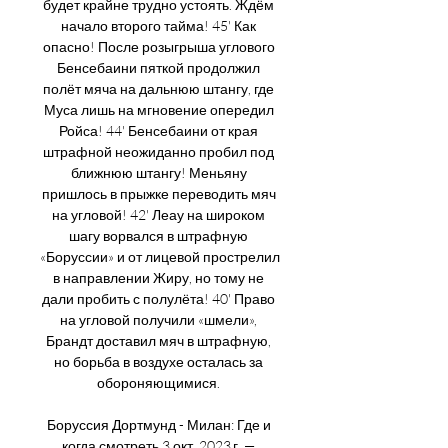
будет крайне трудно устоять. Ждём 
начало второго тайма! 45' Как 
опасно! После розыгрыша углового 
Бенсебаини пяткой продолжил 
полёт мяча на дальнюю штангу, где 
Муса лишь на мгновение опередил 
Ройса! 44' Бенсебаини от края 
штрафной неожиданно пробил под 
ближнюю штангу! Меньяну 
пришлось в прыжке переводить мяч 
на угловой! 42' Леау на широком 
шагу ворвался в штрафную 
«Боруссии» и от лицевой прострелил 
в направлении Жиру, но тому не 
дали пробить с полулёта! 40' Право 
на угловой получили «шмели», 
Брандт доставил мяч в штрафную, 
но борьба в воздухе осталась за 
обороняющимися. 

Боруссия Дортмунд - Милан: Где и 
когда смотреть 3 окт. 2023 г. — 