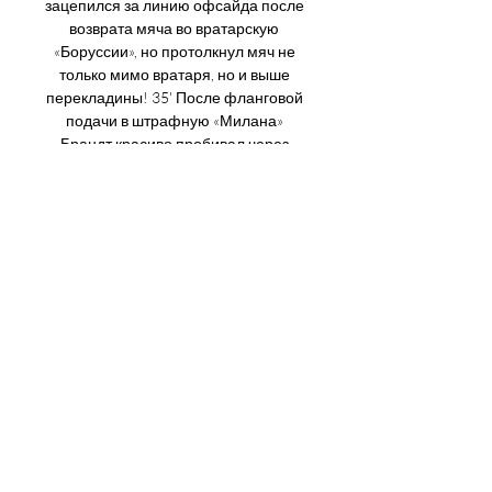
зацепился за линию офсайда после 
возврата мяча во вратарскую 
«Боруссии», но протолкнул мяч не 
только мимо вратаря, но и выше 
перекладины! 35' После фланговой 
подачи в штрафную «Милана» 
Брандт красиво пробивал через 
себя — мимо шедевра! 33' У края 
штрафной хозяева заработали 
стандарт, Ройс решил нанести 
прямой удар, но мяч в створ не 
полетел. 31' Меньян легко 
справился с кроссом во вратарскую 
гостей. Никто не мешал голкиперу 
«Милана». 29' «Боруссия» больше 
контролирует мяч, а «Милан» лишь 
эпизодически переходит к высокому 
прессингу. 27' Мален нанёс плотный 
удар из-за штрафной «Милана» — в 
полуметре от дальней штанги 
пролетел мяч! Прыжок Меньяна тут 
уже ничем помочь не мог! 25' Эмре 