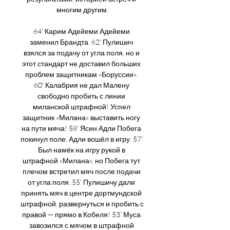
многим другим.

64' Карим Адейеми Адейеми 
заменил Брандта. 62' Пулишич 
взялся за подачу от угла поля, но и 
этот стандарт не доставил больших 
проблем защитникам «Боруссии». 
60' Калабрия не дал Малену 
свободно пробить с линии 
миланской штрафной! Успел 
защитник «Милана» выставить ногу 
на пути мяча! 58' Ясин Адли Побега 
покинул поле. Адли вошёл в игру. 57' 
Был намёк на игру рукой в 
штрафной «Милана», но Побега тут 
плечом встретил мяч после подачи 
от угла поля. 55' Пулишичу дали 
принять мяч в центре дортмундской 
штрафной, развернуться и пробить с 
правой — прямо в Кобеля! 53' Муса 
завозился с мячом в штрафной 