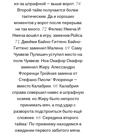
из-за штрафной — выше ворот. 74' 
Второй тайм получается более 
тактическим. Да и хороших 
моментов у ворот после перерыва 
не так много. 72' Феликс Нмеча И 
Нмеча вошёл в игру, заменив Ройса. 
71' Джейми Байно-Гиттенс Байно-
Гиттенс заменил Малена. 69' Саму 
Чуквезе Пулишич уступил место на 
поле Чуквезе. Ноа Окафор Окафор 
заменил Жиру. Алессандро 
Флоренци Тройная замена от 
Стефано Пиоли! Флоренци — 
вместо Калабрии. 68' Калабрия 
справа совершил навес в штрафную 
хозяев, но Жиру было непросто 
принимать мяч, а под удар с 
разворота подстроиться было ещё 
сложнее. 66' Середина второго 
тайма! По-прежнему находимся в 
ожидании первого забитого мяча. 
