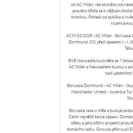
od AC Milán, vše skončilo odvrácen
pravého křídla se k nůžkám dostal 
brankou. Potlesk od publika si ovš
rozehrávkou
ACM 0:0 DOR | AC Milán - Borussia D
Dortmund. 0:0. před zápasem (-:-). St
Tabul
BVB Newcastle koukněte se 7 listopa
AC Milán a Newcastlem budou o pos
nad Labemlimit
Borussia Dortmund - AC Milán - Studi
Manchester United - Juventus Turí
Sto
Borussia zase u míče a buduje postu
Zatím největší šance zápasu. Domácí
střelu a jeho křížný projektil prosvi
domácího celku. Girouda přibrousil 