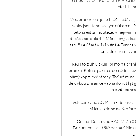
přenos živý 04/10/2023 19. 9. Celti
před 14 h
Moc branek sice jeho hráči nedávají, 
branky jsou toho jasným důkazem. Pok
této prestižní soutěže. V nejvyšší n
dnešek porazila 4:2 Mönchengladbach. 
zaručuje účast v 1/16 finále Evropské
případě dnešní výhr
Reus to z úhlu zkusil přímo na bran
branku. Roh se pak sice domácím nevy
přímý kop z levé strany. Teď už musel
dělovkou z hranice vápna donutil jít
ale vůbec nes
Vstupenky na AC Milán - Borussia
Milána, kde se na San Si
Online: Dortmund - AC Milán 0:0,
Dortmund: ze hřiště odchází Niclas
Do