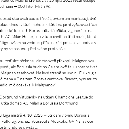
c Atlético Madrid přenos živý 25 října 2023 Nezmeškejte 
odinami — 000 Inter Milán 96.

dosud skórovali pouze třikrát, ovšem ani neinkasují, dvě 
ud dnes zvítězí, mohou se těšit na jarní vyřazovací fázi 
ěmecké lize patří Borussii čtvrtá příčka, v generálce na 
AC Milán Hosté jsou v tuto chvíli na třetí pozici, která 
 ligy, ovšem na vedoucí příčku ztrácí pouze dva body a v 
y by se posunul před svého protivníka. 

ku, zeď sice překonal, ale zároveň překopl i Maignanovu 
vedl, ale Borussia bude po Calabriově faulu rozehrávat 
 Maignan zasahovat. Na levé straně se uvolnil Füllkrug a 
 gólmana AC na zem. Zprava centroval Brandt, nyní mu to 
edlo, míč doskákal k Maignanovi. 

 Dortmund Vstupenky na utkání Champions League do 
ro utká domácí AC Milan a Borussia Dortmund.

 Liga mistrů 4. 10. 2023 — Střídání v týmu Borussia 
 Füllkrug, přichází Youssoufa Moukoko. 84. Na lavičce 
rtmundu se chystá ...
