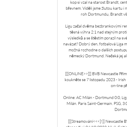
kop si vzal na starost Brandt, cen
břevnem. Viděli jsme žlutou kartu i n
roh Dortmundu, Brandt vša
Ligu začal dvěma bezbrankovými remí
těsná výhra 2:1 nad stejným protiv
výsledků a se štěstím porazil na s
navázat? Dobrý den, fotbalová Liga m
možná rozhodne o dalších postupují
německý Dortmund. Nečeká jej ale 
[[[ONLINE>>]]] BVB Newcastle Přímý
koukněte se 7 listopadu 2023 - Iri
on-line př
Online: AC Milán - Dortmund 0:0, Lig
Milán. Paris Saint-Germain. PSG, 3:
Dortmun
[[[Streamování<<<]!]] Newcastle 