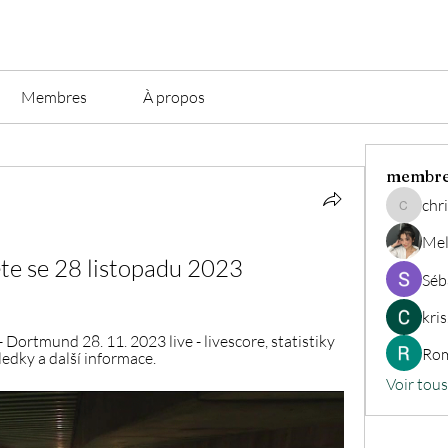
Membres
À propos
membr
chri
christian.
Mel
e se 28 listopadu 2023
Séb
kri
Dortmund 28. 11. 2023 live - livescore, statistiky 
Rom
edky a další informace.
Voir tou