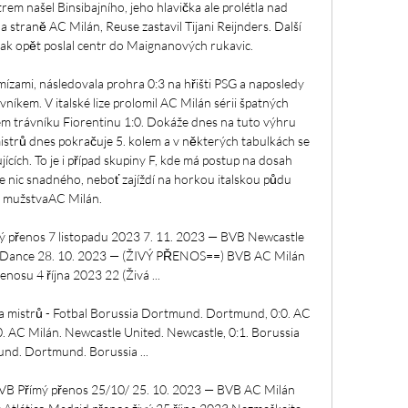
trem našel Binsibajního, jeho hlavička ale prolétla nad 
a straně AC Milán, Reuse zastavil Tijani Reijnders. Další 
k opět poslal centr do Maignanových rukavic. 

zami, následovala prohra 0:3 na hřišti PSG a naposledy 
níkem. V italské lize prolomil AC Milán sérii špatných 
vém trávníku Fiorentinu 1:0. Dokáže dnes na tuto výhru 
istrů dnes pokračuje 5. kolem a v některých tabulkách se 
cích. To je i případ skupiny F, kde má postup na dosah 
nic snadného, neboť zajíždí na horkou italskou půdu 
mužstvaAC Milán. 

 přenos 7 listopadu 2023 7. 11. 2023 — BVB Newcastle 
sh Dance 28. 10. 2023 — (ŽIVÝ PŘENOS==) BVB AC Milán 
enosu 4 října 2023 22 (Živá ...

a mistrů - Fotbal Borussia Dortmund. Dortmund, 0:0. AC 
0. AC Milán. Newcastle United. Newcastle, 0:1. Borussia 
d. Dortmund. Borussia ...

BVB Přímý přenos 25/10/ 25. 10. 2023 — BVB AC Milán 