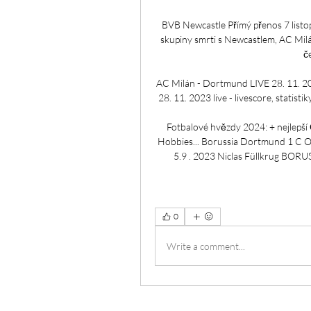
BVB Newcastle Přímý přenos 7 listop
skupiny smrti s Newcastlem, AC Milá
če
AC Milán - Dortmund LIVE 28. 11. 20
28. 11. 2023 live - livescore, statist
Fotbalové hvězdy 2024: + nejlepší Če
Hobbies... Borussia Dortmund 1 C O 
5.9 . 2023 Niclas Füllkrug BORU
0
Write a comment...