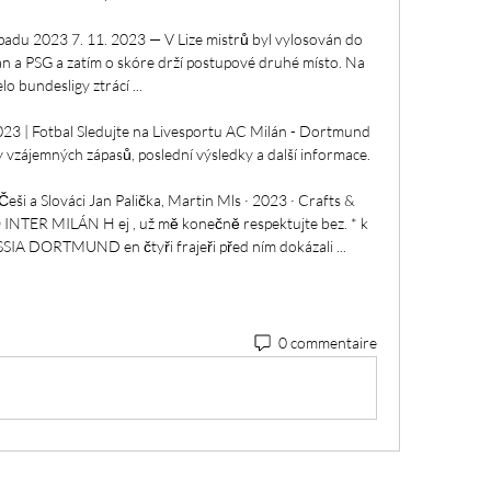
adu 2023 7. 11. 2023 — V Lize mistrů byl vylosován do 
n a PSG a zatím o skóre drží postupové druhé místo. Na 
lo bundesligy ztrácí ...

23 | Fotbal Sledujte na Livesportu AC Milán - Dortmund 
iky vzájemných zápasů, poslední výsledky a další informace.

ši a Slováci Jan Palička, ‎Martin Mls · 2023 · ‎Crafts & 
INTER MILÁN H ej , už mě konečně respektujte bez. * k 
SSIA DORTMUND en čtyři frajeři před ním dokázali ...
0 commentaire