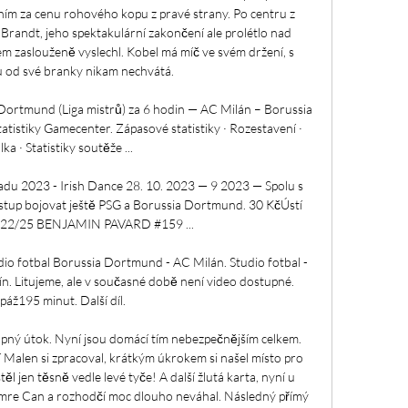
ím za cenu rohového kopu z pravé strany. Po centru z 
Brandt, jeho spektakulární zakončení ale prolétlo nad 
em zaslouženě vyslechl. Kobel má míč ve svém držení, s 
 od své branky nikam nechvátá. 

ortmund (Liga mistrů) za 6 hodin — AC Milán – Borussia 
atistiky Gamecenter. Zápasové statistiky · Rozestavení · 
ka · Statistiky soutěže ...

du 2023 - Irish Dance 28. 10. 2023 — 9 2023 — Spolu s 
tup bojovat ještě PSG a Borussia Dortmund. 30 KčÚstí 
 22/25 BENJAMIN PAVARD #159 ...

o fotbal Borussia Dortmund - AC Milán. Studio fotbal - 
n. Litujeme, ale v současné době není video dostupné. 
páž195 minut. Další díl.

pný útok. Nyní jsou domácí tím nebezpečnějším celkem. 
 Malen si zpracoval, krátkým úkrokem si našel místo pro 
štěl jen těsně vedle levé tyče! A další žlutá karta, nyní u 
Emre Can a rozhodčí moc dlouho neváhal. Následný přímý 