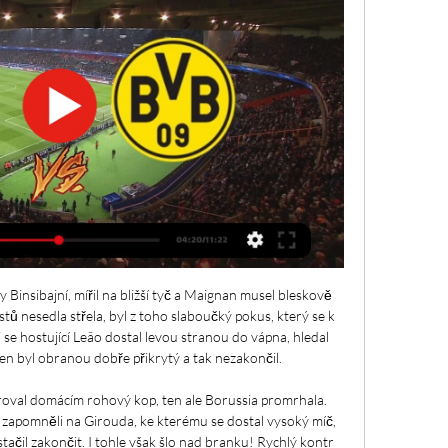
ny Binsibajní, mířil na bližší tyč a Maignan musel bleskově 
ů nesedla střela, byl z toho slaboučký pokus, který se k 
i se hostující Leão dostal levou stranou do vápna, hledal 
en byl obranou dobře přikrytý a tak nezakončil. 

oval domácím rohový kop, ten ale Borussia promrhala. 
zapomněli na Girouda, ke kterému se dostal vysoký míč, 
stačil zakončit. I tohle však šlo nad branku! Rychlý kontr 