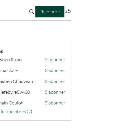
Rejoindre
es
stian.fluzin
S'abonner
fluzin
ina Doce
S'abonner
astien Chauveau
S'abonner
s.lefebvre59430
S'abonner
ain Coulon
S'abonner
s les membres (7)