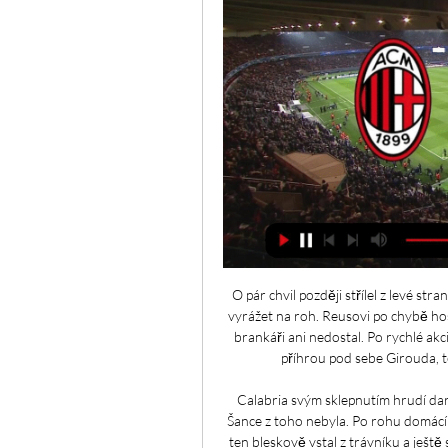
O pár chvil později střílel z levé stra
vyrážet na roh. Reusovi po chybě host
brankáři ani nedostal. Po rychlé akc
příhrou pod sebe Girouda, t
Calabria svým sklepnutím hrudí dar
Šance z toho nebyla. Po rohu domácí 
ten bleskově vstal z trávníku a ještě 