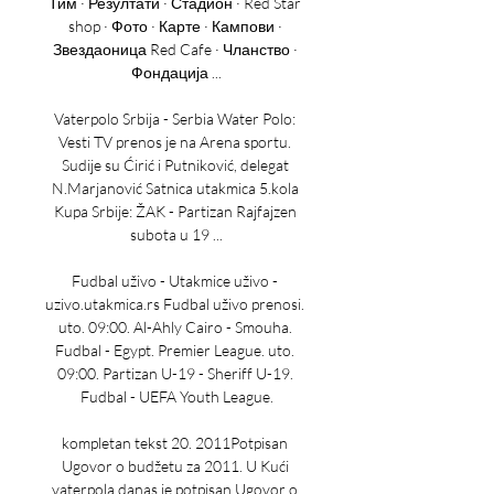
Тим · Резултати · Стадион · Red Star 
shop · Фото · Карте · Кампови · 
Звездаоница Red Cafe · Чланство · 
Фондација ...

Vaterpolo Srbija - Serbia Water Polo: 
Vesti TV prenos je na Arena sportu. 
Sudije su Ćirić i Putniković, delegat 
N.Marjanović Satnica utakmica 5.kola 
Kupa Srbije: ŽAK - Partizan Rajfajzen 
subota u 19 ...

Fudbal uživo - Utakmice uživo - 
uzivo.utakmica.rs Fudbal uživo prenosi. 
uto. 09:00. Al-Ahly Cairo - Smouha. 
Fudbal - Egypt. Premier League. uto. 
09:00. Partizan U-19 - Sheriff U-19. 
Fudbal - UEFA Youth League.

kompletan tekst 20. 2011Potpisan 
Ugovor o budžetu za 2011. U Kući 
vaterpola danas je potpisan Ugovor o 