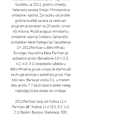
budžetu za 2011. godinu izmedju 
Vaterpolo saveza Srbije i Ministarstva 
omladine i sporta. Za razliku od prošle 
godine budžet saveza za redovan 
program je povećan za 20 posto, iznosi 
60 miliona. Pozdravljajući ministarku 
omladine i sporta Snežanu Samardžić... 
kompletan tekst Kategorija: Saopštenja 
19. 2011Partizan u četvrtfinalu 
Evrolige, Vojvodina čeka Partizan je 
pobedom protiv Barselone 13:9 (2:3, 
4:2, 4:3, 3:1) obezbedio učešće u 
četvrtfinalnoj grupi u kojoj će startovati 
sa druge pozicije u sadašnjoj grupi. Nije 
bilo lako. Barsa je vodila 3:1, u trećem 
delu je bilo 7:7 da bi tada kvalitet našeg 
najboljeg kluba došao do izražaja. 

2011Partizan bolji od Košica 11:6 
Partizan â€“ Košice 11:6 (3:0, 5:2, 1:3, 
2:1) Bazen: Banjica. Gledalaca: 300. 