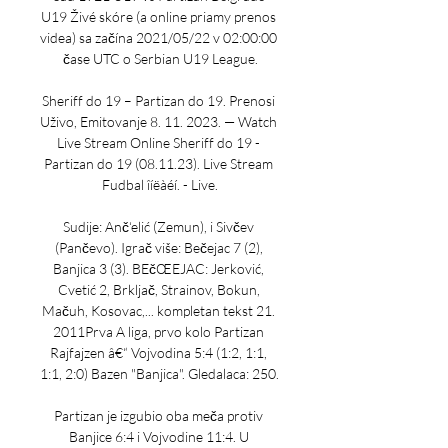
U19 Živé skóre (a online priamy prenos 
videa) sa začína 2021/05/22 v 02:00:00 
čase UTC o Serbian U19 League.

Sheriff do 19 – Partizan do 19. Prenosi 
Uživo, Emitovanje 8. 11. 2023. — Watch 
Live Stream Online Sheriff do 19 - 
Partizan do 19 (08.11.23). Live Stream 
Fudbal îíëàéí. - Live.

Sudije: Anč‘elić (Zemun), i Sivčev 
(Pančevo). Igrač više: Bečejac 7 (2), 
Banjica 3 (3). BEčŒEJAC: Jerković, 
Cvetić 2, Brkljač, Strainov, Bokun, 
Mačuh, Kosovac,... kompletan tekst 21. 
2011Prva A liga, prvo kolo Partizan 
Rajfajzen â€“ Vojvodina 5:4 (1:2, 1:1, 
1:1, 2:0) Bazen "Banjica". Gledalaca: 250. 

Partizan je izgubio oba meča protiv 
Banjice 6:4 i Vojvodine 11:4. U 