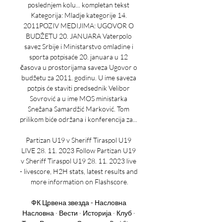
poslednjem kolu... kompletan tekst 
Kategorija: Mladje kategorije 14. 
2011POZIV MEDIJIMA: UGOVOR O 
BUDŽETU 20. JANUARA Vaterpolo 
savez Srbije i Ministarstvo omladine i 
sporta potpisaće 20. januara u 12 
časova u prostorijama saveza Ugovor o 
budžetu za 2011. godinu. U ime saveza 
potpis će staviti predsednik Velibor 
Sovrović a u ime MOS ministarka 
Snežana Samardžić Marković. Tom 
prilikom biće održana i konferencija za... 

Partizan U19 v Sheriff Tiraspol U19 
LIVE 28. 11. 2023 Follow Partizan U19 
v Sheriff Tiraspol U19 28. 11. 2023 live 
- livescore, H2H stats, latest results and 
more information on Flashscore.

ФК Црвена звезда - Насловна 
Насловна · Вести · Историја · Клуб · 