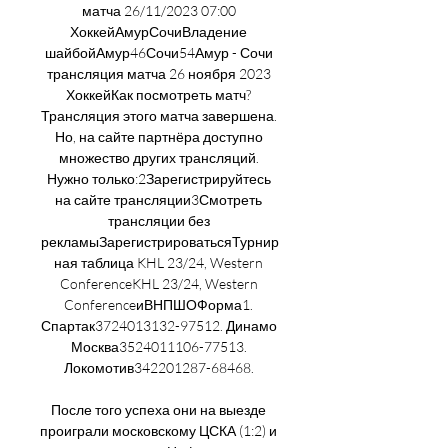
матча 26/11/2023 07:00 
ХоккейАмурСочиВладение 
шайбойАмур46Сочи54Амур - Сочи 
трансляция матча 26 ноября 2023 
ХоккейКак посмотреть матч? 
Трансляция этого матча завершена. 
Но, на сайте партнёра доступно 
множество других трансляций. 
Нужно только:2Зарегистрируйтесь 
на сайте трансляции3Смотреть 
трансляции без 
рекламыЗарегистрироватьсяТурнир
ная таблица KHL 23/24, Western 
ConferenceKHL 23/24, Western 
ConferenceиВНПШОФорма1. 
Спартак3724013132-97512. Динамо 
Москва3524011106-77513. 
Локомотив342201287-68468. 

После того успеха они на выезде 
проиграли московскому ЦСКА (1:2) и 