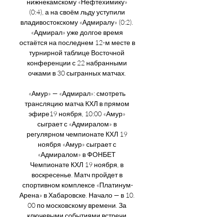
нижнекамскому «Нефтехимику» 
(0:4), а на своём льду уступили 
владивостокскому «Адмиралу» (0:2). 
«Адмирал» уже долгое время 
остаётся на последнем 12-м месте в 
турнирной таблице Восточной 
конференции с 22 набранными 
очками в 30 сыгранных матчах. 

«Амур» — «Адмирал»: смотреть 
трансляцию матча КХЛ в прямом 
эфире19 ноября, 10:00 «Амур» 
сыграет с «Адмиралом» в 
регулярном чемпионате КХЛ 19 
ноября «Амур» сыграет с 
«Адмиралом» в ФОНБЕТ 
Чемпионате КХЛ 19 ноября, в 
воскресенье. Матч пройдет в 
спортивном комплексе «Платинум-
Арена» в Хабаровске. Начало — в 10. 
00 по московскому времени. За 
ключевыми событиями встречи 