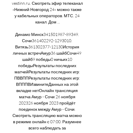
vestinn.ru. Смотреть эфир телеканал 
«Нижний Новгород 24» можно также 
у кабельных операторов. МТС. 24 
канал. Дом ...

Динамо Минск341501987-89349. 
Сочи361402292-1293010. 
Витязь361302377-12130История 
личных встречАмур36 шайбСочи49 
шайб9 победы0 ничьих10 
победыРезультаты последних 
матчейРезультаты последних игр: 
ПВВППРезультаты последних игр: 
ВПППВИзвинитеДанных на этой 
вкладке нетОнлайн трансляция 
матча Амур - Сочи 26 ноября 
202326 ноября 2023 пройдёт 
поединок между Амур - Сочи. 
Смотреть трансляцию матча можно 
в режиме онлайн с 07:00. Разумнее 
всего наблюдать за 