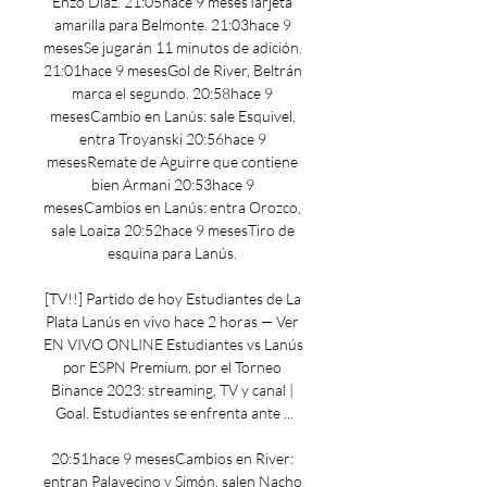
Enzo Díaz. 21:05hace 9 mesesTarjeta 
amarilla para Belmonte. 21:03hace 9 
mesesSe jugarán 11 minutos de adición. 
21:01hace 9 mesesGol de River, Beltrán 
marca el segundo. 20:58hace 9 
mesesCambio en Lanús: sale Esquivel, 
entra Troyanski 20:56hace 9 
mesesRemate de Aguirre que contiene 
bien Armani 20:53hace 9 
mesesCambios en Lanús: entra Orozco, 
sale Loaiza 20:52hace 9 mesesTiro de 
esquina para Lanús. 

[TV!!] Partido de hoy Estudiantes de La 
Plata Lanús en vivo hace 2 horas — Ver 
EN VIVO ONLINE Estudiantes vs Lanús 
por ESPN Premium, por el Torneo 
Binance 2023: streaming, TV y canal | 
Goal. Estudiantes se enfrenta ante ...

20:51hace 9 mesesCambios en River: 
entran Palavecino y Simón, salen Nacho 