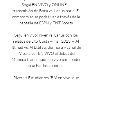
Seguí EN VIVO y ONLINE la 
transmisión de Boca vs. Lanús por el El 
compromiso se podrá ver a través de la 
pantalla de ESPN y TNT Sports.

Seguí en vivo: River vs. Lanús con los 
relatos de Lito Costa 4 mar 2023 — Al 
Ittihad vs. Al Ettifaq: día, hora y canal de 
TV para ver EN VIVO el debut del 
Muñeco transmisión en vivo para poder 
escuchar las acciones ...

River vs Estudiantes (BA) en vivo: qué 
canal transmite y - A24 14 nov 2019 — 
vs Estudiantes (BA) en vivo: qué canal 
transmite y televisa para ver Venció 1 a 
0 a Lanús, en La Rioja, con un tremendo 
remate desde la ...

Estudiantes vs. Lanús EN VIVO: horario 
y canal para ver la Liga Profesional 