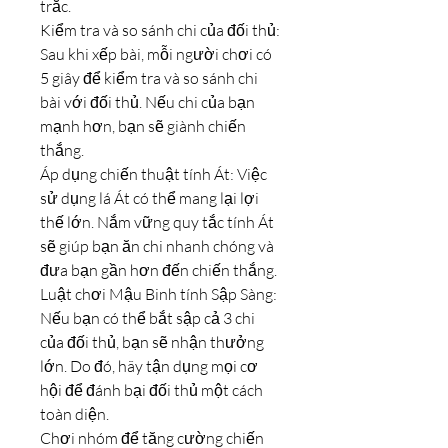
trắc.
Kiểm tra và so sánh chi của đối thủ: 
Sau khi xếp bài, mỗi người chơi có 
5 giây để kiểm tra và so sánh chi 
bài với đối thủ. Nếu chi của bạn 
mạnh hơn, bạn sẽ giành chiến 
thắng.
Áp dụng chiến thuật tính Át: Việc 
sử dụng lá Át có thể mang lại lợi 
thế lớn. Nắm vững quy tắc tính Át 
sẽ giúp bạn ăn chi nhanh chóng và 
đưa bạn gần hơn đến chiến thắng.
Luật chơi Mậu Binh tính Sập Sàng: 
Nếu bạn có thể bắt sập cả 3 chi 
của đối thủ, bạn sẽ nhận thưởng 
lớn. Do đó, hãy tận dụng mọi cơ 
hội để đánh bại đối thủ một cách 
toàn diện.
Chơi nhóm để tăng cường chiến 