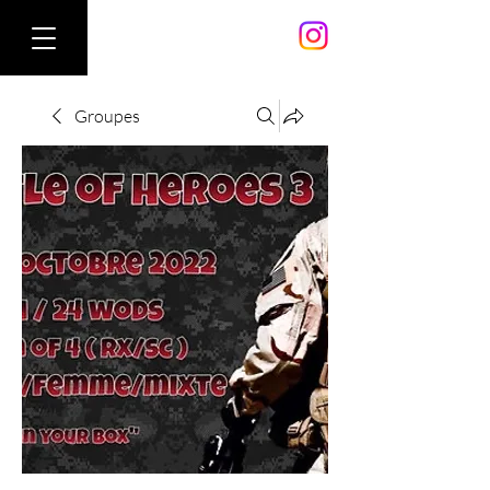
Groupes