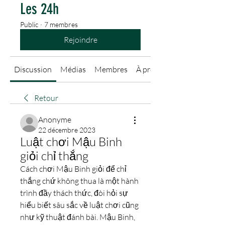
Les 24h
Public
·
7 membres
Rejoindre
Discussion
Médias
Membres
À propos
Retour
Anonyme
22 décembre 2023
Luật chơi Mậu Binh 
giỏi chỉ thắng
Cách chơi Mậu Binh giỏi để chỉ 
thắng chứ không thua là một hành 
trình đầy thách thức, đòi hỏi sự 
hiểu biết sâu sắc về luật chơi cũng 
như kỹ thuật đánh bài. Mậu Binh, 