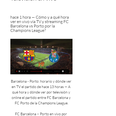
hace 1 hora — Cómo y a qué hora 
ver en vivo vía TV y streaming FC 
Barcelona vs Porto por la 
Champions League?
Barcelona - Porto: horario y dónde ver en TV el partido de hace 13 horas — A qué hora y dónde ver por televisión y online el partido entre FC Barcelona y FC Porto de la Champions League.

FC Barcelona – Porto en vivo por Champions League hace 1 hora — Cómo y a qué hora ver en vivo vía TV y streaming FC Barcelona vs Porto por la Champions League?

Directo Barça contra Porto en vivo 28 noviembre 2023 Libre hace 3 horas — Dónde ver al FC Barcelona hoy | DAZN News ES hace 2 días — vivo y en directo online el siguiente partido que disputa el Fútbol Club Barcelona El ...

En Sudamérica, Centroamérica, Caribe, México y Brasil, el partido FC Barcelona contra Oporto podrá verse en vivo a través de los siguientes horarios y canales de televisión: Star+, ESPN, ESPN 2, TNT y HBO Max. País Horario Canales TV Argentina 17:00 Star+, ESPN 2 Bolivia 16:00 Star+, ESPN Brasil TNT, HBO Max Canadá 15:00 DAZN Chile Colombia Star+, ESPN2 Costa Rica 14:00 Cuba canales sin confirmar Ecuador El Salvador Estados Unidos 12:00-15:00 TUDN, Paramount+, Univisión, CBSSN Guatemala Honduras México HBO Max Nicaragua Panamá Paraguay Perú R Dominicana Uruguay Venezuela Fútbol en vivo: FC Barcelona vs Oporto por TV en Europa Además de en España, en el resto de Europa también se podrán seguir este partido de Champions League entre FC Barcelona y FC Oporto. 

Barcelona vs. Porto, EN VIVO: dónde ver por TV y online - TyC SportsChampions League + Agenda Estadísticas Entrar Conocé las opciones para ver en vivo, por televisión y mediante internet, el encuentro por la Champions League. Barcelona recibe a Porto este martes desde las 17, por la fecha 5 de la fase de grupos de la Champions League. A continuación, conocé las opciones para ver en vivo, por televisión y mediante internet, el encuentro. 

Barcelona vs. Porto, EN VIVO: dónde ver por TV y online hace 18 minutos — El encuentro se podrá ver en vivo en la Argentina a través de ESPN: Canales 103 de Flow; Canales 621 (SD) y 1621 (HD) de DirecTV; Canales 105 ( ...

Barcelona-FC Porto Enfrentamiento directo | Historia Historia oficial de la UEFA Champions League. Guía temporada a temporada, estadísticas históricas al detalle y resúmenes en vídeo de todas las finales ...

FC Barcelona vs Oporto en Televisión: Cuándo y dónde hace 11 horas — En España, el Barça-Oporto será televisado en directo el miércoles 28 de noviembre a las 21:00 horas​ por los canales M+ Liga de Campeones y ...

Mundo Deportivo | Noticias deportivas: Fútbol, motor, tenis y másLazioCelticmar 28/11 - 18:45 CETShakhtar DonetskRoyal Antwerpmar 28/11 - 18:45 CETBarcelonaFC Portomar 28/11 - 21:00 CETFeyenoordAtlético de Madridmar 28/11 - 21:00 CETManchester CityRB Leipzigmar 28/11 - 21:00 CETAC MilanBorussia Dortmundmar 28/11 - 21:00 CETParis Saint-GermainNewcastle Unitedmar 28/11 - 21:00 CETYoung BoysEstrella Rojamar 28/11 - 21:00 CETGalatasarayManchester Unitedmié 29/11 - 18:45 CETSevillaPSVmié 29/11 - 18:45 CETArsenalLensmié 29/11 - 21:00 CETBenficaInter de Milánmié 29/11 - 21:00 CETBayern MúnichCopenhaguemié 29/11 - 21:00 CETReal MadridNápolesmié 29/11 - 21:00 CETReal SociedadRed Bull Salzburgomié 29/11 - 21:00 CETSporting BragaUnión Berlínmié 29/11 - 21:00 CETAEK AthensBrighton and Hove Albionjue 30/11 - 18:45 CETAtalantaSporting Portugaljue 30/11 - 18:45 CETBacka TopolaWest Hamjue 30/11 - 18:45 CETMaccabi HaifaRennesjue 30/11 - 18:45 CETSC FreiburgOlympiakosjue 30/11 - 18:45 CETSturm GrazRaków Czestochowajue 30/11 - 18:45 CETSparta PragaReal Betisjue 30/11 - 18:45 CETHäckenB. 

Barcelona vs. Porto en vivo online gratis: horario, canal TV hace 4 horas — Sigue la transmisión del partido de FC Barcelona vs. Porto en vivo online por la quinta fecha de la fase de grupos de la Champions League.

▶️ Barcelona vs FC Porto - en vivo ver partido online y Ver el infográfico sobre Barcelona vs FC Porto - Sporticos.com - es un servicio web que presenta la información de los partidos de futbol por medio de ...

Web Oficial del FC BarcelonaPrimer equipo Partidos Próximo Partido Cuenta atrás del partido 00: días horas min 00 s Ver todo Resultados 12 domingo noviembre La Liga 90' +7 2 - 1 FC Barcelona - Alavés Estadi Olímpic Lluís Companys Barça TV+ Crónica del partido Crónica 25 sábado 90' +10 1 - 1 Rayo Estadio de Vallecas 28 martes Próximo partido Patrocinado por UEFA Champions League Inicio del partido CET 21:00 Porto Entradas 03 diciembre Atlético 10 Girona Calendarios Entradas Barça Barça Store Spotify Camp Nou 1A EQUIPACIÓN 23/24 Aquí para abrir camino COMPRAR AHORA 2A EQUIPACIÓN 23/24 La camiseta que rinde homenaje a los que hicieron historia entre las décadas de los 20 y los 70 3A EQUIPACIÓN 23/24 Consigue la equipación creada a partir del ADN Barça ENTRENAMIENTO 23/24 Esta temporada entrena como los profesionales Official Store Spotify Camp Nou Ofertas Cyber Monday Sigue en vivo las obras del Spotify Camp Nou Actualidad ¡Ya activo 'El Reto del Partido'! Participa en los tres juegos del Barça - Porto y compite con otros culés para ver quién sabe más sobre el Barça Primer equipo Hace 7 h Òscar López: "El Porto vendrá con todo y tenemos que hacer nuestro juego" Juvenil A Hace 8 h Ultimando detalles para la visita del Oporto Los azulgranas se han ejercitado en el campo Tito Vilanova para seguir preparando el duelo de Champions contra el conjunto portugués Hace 10 h Sergi Barjuan visita la Barça Academy Rabat La academia de Marruecos comenzó su actividad el mes de septiembre y ya cuenta con 550 participantes Club Hace 14 h El reto más difícil El Barça de fútbol sala afronta una semana marcada en rojo en el calendario, con la disputa de la Ronda Élite y el objetivo de clasificarse para la Final Four de la Champions Fútbol sala Hace 15 h Xavi Hernández: "Queremos vivir una noche mágica" El técnico ha comentado que el equipo "debe ser una bestia competitiva" en un partido que "puede ser un punto de inflexión" Cancelo: "El partido será una final para nosotros" El lateral portugués analiza el partido de Champions de este martes contra el Porto Hace 16 h Cuándo y dónde ver el Barça - Oporto Repasa los horarios internacionales y las teles del próximo partido de Champions Hace 18 h ¡GANA LA NUEVA CAMISETA! Temporada 23/24 PARTICIPAR Destacados ¿Qué hacemos este fin de semana? Descubre todo lo que puede ofrecerte el Barça, con una gran lista de actividades para los próximos días Destacado 24 nov. 

El encuentro corresponde a la jornada 5 de la fase de grupos de la Champions League 2023-2024 y enfrenta al Barça de Xavi Hernández (primero del grupo H con 9 puntos) y al Oporto entrenado por Sergio Conceiçao (segundo, con nueve unidades). A continuación, repasamos los horarios y dónde ver este partido de fútbol en TV. En España, el Barça-Oporto será televisado en directo el miércoles 28 de noviembre a las 21:00 horas​ por los canales M+ Liga de Campeones y LaLiga TV (Bar), a través de los operadores Movistar y Orange, que ofrecerán el partido en Internet y con acceso desde tu móvil, tablet, ordenador o Smart TV. 

Barcelona - FC Porto en vivo, resultados H2H Barcelona FC Porto marcadores en directo (y ver en vivo gratis video streaming en directo) comienza el 28 nov 2023 a las 20:00 (Hora UTC) en Olímpic Lluís ...

Ver FC Barcelona vs FC Porto en vivo gratis 28 noviembre hace 3 horas — Ver FC Barcelona vs FC Porto en vivo gratis 28 noviembre 2023 Libre 23 oct 2023 — de octubre por la fase de grupos de la Champions ...

FC Barcelona Vs FC Porto: Estadísticas del partido - 28/11 Champions League, FC Barcelona vs FC Porto (28/11/2023), Estadi Olímpic Lluís 365Scores es el más rápido y más preciso servicio online de resultados en vivo ...

En vivo Barcelona vs Porto vídeo del partido 28 noviembre hace 3 horas — Barcelona ganó 1-0 al Porto por la segunda fecha del grupo H de la Champions League. FC Porto-Barcelona | UEFA Champions League 2023 ...

FC Barcelona vs Oporto en Televisión: Cuándo y dónde ver el partido de ChampionsPublicación:27/11/2023 - 17:49h Actualización:27/11/2023 - 17:49h ¿Cuándo y dónde ver el FC Barcelona-FC Oporto? Guía Internacional con los horarios y los canales de TV que retransmiten en directo y online el partido de la fase de grupos de la Champions League 2023/2024 FC Barcelona y FC Oporto se enfrentan este miércoles 28 de octubre, a partir de las 21:00 horas (9:00 PM CET), en el Estadi Olímpic Lluís Companys (Barcelona). 

Canales de TV que televisan el FC Barcelona-FC Oporto en España M+ Liga de Campeones: Canal 60 de Movistar y 114 de Orange. LaLiga TV (Bar): Canal 146 de Movistar (exclusivo para bares y locales públicos) Además, diferentes canales Internacionales de TV ofrecen ver el FC Barcelona-Oporto de la jornada 5 de la fase de grupos de la Champions League 2023/2024 en directo a través de sus plataformas. Estos son los horarios y canales de televisión que retransmiten en vivo y online el partido FC Barcelona vs FC Oporto, pero recuerda que si en tu país no se televisa, puedes seguir con nosotros el minuto a minuto y el resultado aquí. Fútbol en vivo: FC Barcelona vs Oporto por TV en América En Estados Unidos, el partido de la fase de grupos de la Champions League entre FC Barcelona y FC Oporto puede verse en vivo a partir de las 15:00 horas (3:00 PM, Washington) y las 12:00 (12:00 PM, Los Ángeles) a través de TUDN, UniMás y Paramount+. 

Dónde ver al FC Barcelona hoy | DAZN News ESEn DAZN te detallamos cómo puedes ver por TV en vivo y en directo online el siguiente partido que disputa el Fútbol Club BarcelonaEl FC Barcelona afronta la temporada 2023/24 con el objetivo de volver a ser importante en Europa y repetir éxitos en España. El conjunto azulgrana conquistó LALIGA, mientras que cayó en la Champions League en la fase de grupos y en semifinales en la Copa del Rey. Xavi Hernández seguirá al frente del equipo azulgrana un año más. En el capítulo de bajas, Sergio Busquets, Jordi Alba y Ousmane Dembélé son las más representativas. 

En Francia, por ejemplo, se podrá seguir en vivo y en directo el duelo en beIN SPORTS HD 1 a p