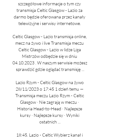
szczegółowe informacje o tym czy 
transmisja Celtic Glasgow - Lazio za 
darmo będzie oferowana przez kanały 
telewizyjne i serwisy internetowe. 

Celtic Glasgow - Lazio transmisja online, 
mecz na żywo i live Transmisja meczu 
Celtic Glasgow - Lazio w lidze Liga 
Mistrzów odbędzie się w dniu 
04.10.2023 . W naszym serwisie możesz 
sprawdzić gdzie oglądać transmisję ...

Lazio Rzym - Celtic Glasgow na żywo 
28/11/2023 o 17:45 1 dzień temu — 
Transmisja meczu Lazio Rzym - Celtic 
Glasgow · Nie zagrają w meczu · 
Historia Head-to-Head · Najlepsze 
kursy · Najlepsze kursy · Wyniki 
ostatnich ...

18:45. Lazio - Celtic Wybierz kanał i 