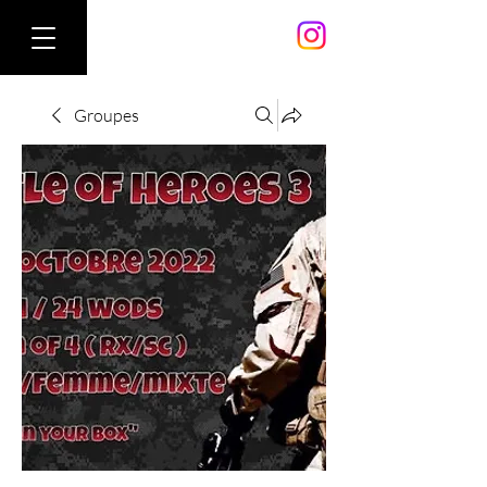
Groupes