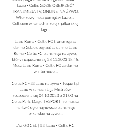
Lazio - Celtic GDZIE OBEJRZEĆ? 
TRANSMISJA TV, ONLINE, NA ŻYWO. 
Wtorkowy mecz pomiędzy Lazio, a 
Celticiem w ramach 5 kolejki piłkarskiej 
Ligi ...

Lazio Roma - Celtic FC transmisja za 
darmo Gdzie obejrzeć za darmo Lazio 
Roma - Celtic FC transmisja na żywo, 
który rozpocznie się 28.11.2023 18:45. 
Mecz Lazio Roma - Celtic FC za darmo 
w internecie ...

Celtic FC - SS Lazio na żywo - Tvsport.pl 
Lazio w ramach Liga Mistrzów, 
rozpoczyna się 04.10.2023 o 21:00 na 
Celtic Park. Dzięki TVSPORT nie musisz 
martwić się o najnowsze transmisje 
piłkarskie na żywo ...

LAZ 0:0 CEL | S.S. Lazio - Celtic F.C. 