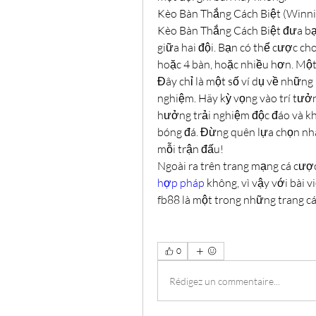
Kèo Bàn Thắng Cách Biệt (Winni
Kèo Bàn Thắng Cách Biệt đưa bạn
giữa hai đội. Bạn có thể cược cho
hoặc 4 bàn, hoặc nhiều hơn. Một
Đây chỉ là một số ví dụ về những
nghiệm. Hãy kỳ vọng vào trí tưở
hưởng trải nghiệm độc đáo và kh
bóng đá. Đừng quên lựa chọn nhà 
mỗi trận đấu!
Ngoài ra trên trang mạng cá cượ
hợp pháp
 không, vì vậy với bài
fb88 là một trong những trang cá 
0
Rédigez un commentaire...