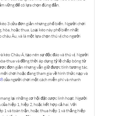
 nắm vững để có lựa chọn đúng đắn.
kèo 3 cửa đơn giản nhưng phổ biến. Người chơi 
, hòa, hoặc thua. Loại kèo này phổ biến nhất 
o châu Âu, và là một lựa chọn thú vị cho người 
à kèo Châu Á, tạo nên sự độc đáo và thú vị. Người 
òa-thua và đồng thời áp dụng tỷ lệ chấp bóng từ 
cược đơn giản nhưng vẫn giữ được tính tương tác.
 mới chơi hoặc đang tham gia về hình thức nạp và 
88
 của người chơi một cách miễn phí và nhanh 
mang lại những cơ hội đặt cược linh hoạt. Người 
của hiệp 1, hiệp 2, hoặc kết hợp cả hai. Với 
 1 và toàn trận, hoặc thua hiệp 1 và thắng hiệp 