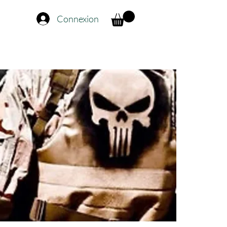
Connexion