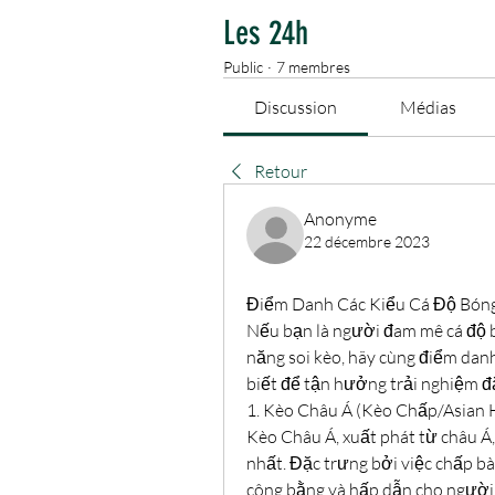
Les 24h
Public
·
7 membres
Discussion
Médias
Retour
Anonyme
22 décembre 2023
Điểm Danh Các Kiểu Cá Độ Bóng
Nếu bạn là người đam mê cá độ bó
năng soi kèo, hãy cùng điểm dan
biết để tận hưởng trải nghiệm đ
1. Kèo Châu Á (Kèo Chấp/Asian 
Kèo Châu Á, xuất phát từ châu Á, 
nhất. Đặc trưng bởi việc chấp bà
công bằng và hấp dẫn cho người c