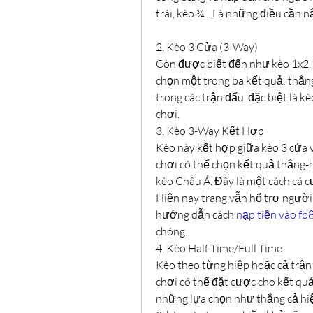
trái, kèo ¾... Là những điều cần
2. Kèo 3 Cửa (3-Way)
Còn được biết đến như kèo 1x2, 
chọn một trong ba kết quả: thắng
trong các trận đấu, đặc biệt là kè
chơi.
3. Kèo 3-Way Kết Hợp
Kèo này kết hợp giữa kèo 3 cửa v
chơi có thể chọn kết quả thắng-h
kèo Châu Á. Đây là một cách cá 
Hiện nay trang vẫn hổ trợ người
hướng dẫn cách 
nạp tiền vào fb
chóng.
4. Kèo Half Time/Full Time
Kèo theo từng hiệp hoặc cả trận 
chơi có thể đặt cược cho kết quả 
những lựa chọn như thắng cả hiệp