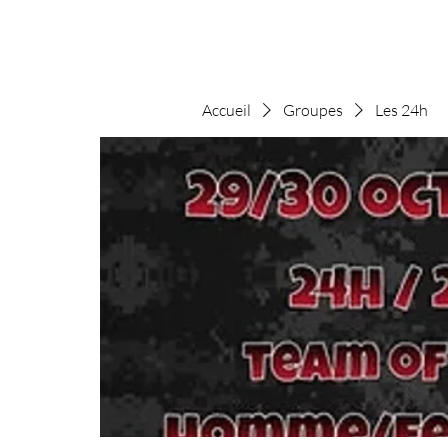
Accueil
Groupes
Les 24h