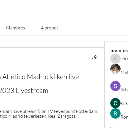
Membres
À propos
membr
chri
christian.
Mel
tlético Madrid kijken live 
2023 Livestream
Séb
kri
erdam: Live Stream & on TV Feyenoord Rotterdam: 
etico Madrid te verliezen. Real Zaragoza ...
Rom