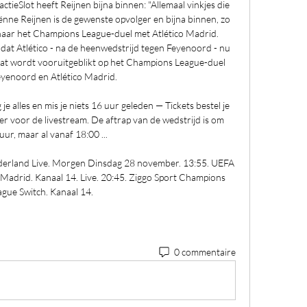
eSlot heeft Reijnen bijna binnen: "Allemaal vinkjes die 
ënne Reijnen is de gewenste opvolger en bijna binnen, zo 
 naar het Champions League-duel met Atlético Madrid. 
dat Atlético - na de heenwedstrijd tegen Feyenoord - nu 
praat wordt vooruitgeblikt op het Champions League-duel 
yenoord en Atlético Madrid. 

e alles en mis je niets 16 uur geleden — Tickets bestel je 
hier voor de livestream. De aftrap van de wedstrijd is om 
uur, maar al vanaf 18:00 ...

derland Live. Morgen Dinsdag 28 november. 13:55. UEFA 
 Madrid. Kanaal 14. Live. 20:45. Ziggo Sport Champions 
ague Switch. Kanaal 14.
0 commentaire