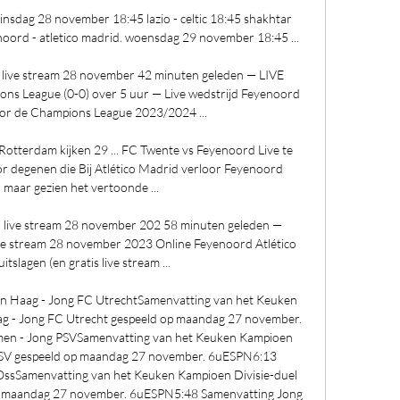
sdag 28 november 18:45 lazio - celtic 18:45 shakhtar 
oord - atletico madrid. woensdag 29 november 18:45 ...

 live stream 28 november 42 minuten geleden — LIVE 
ns League (0-0) over 5 uur — Live wedstrijd Feyenoord 
or de Champions League 2023/2024 ...

otterdam kijken 29 ... FC Twente vs Feyenoord Live te 
r degenen die Bij Atlético Madrid verloor Feyenoord 
 maar gezien het vertoonde ...

n live stream 28 november 202 58 minuten geleden — 
ive stream 28 november 2023 Online Feyenoord Atlético 
itslagen (en gratis live stream ...

Haag - Jong FC UtrechtSamenvatting van het Keuken 
 - Jong FC Utrecht gespeeld op maandag 27 november. 
n - Jong PSVSamenvatting van het Keuken Kampioen 
PSV gespeeld op maandag 27 november. 6uESPN6:13 
ssSamenvatting van het Keuken Kampioen Divisie-duel 
p maandag 27 november. 6uESPN5:48 Samenvatting Jong 