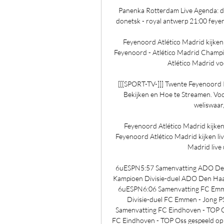
Panenka Rotterdam Live Agenda: din
donetsk - royal antwerp 21:00 feyen
Feyenoord Atlético Madrid kijken
Feyenoord - Atlético Madrid Champio
Atlético Madrid vo
[[[SPORT-TV-]]] Twente Feyenoord R
Bekijken en Hoe te Streamen. Voo
weliswaar,
Feyenoord Atlético Madrid kijke
Feyenoord Atlético Madrid kijken l
Madrid live u
6uESPN5:57 Samenvatting ADO Den 
Kampioen Divisie-duel ADO Den Haag
6uESPN6:06 Samenvatting FC Emme
Divisie-duel FC Emmen - Jong 
Samenvatting FC Eindhoven - TOP O
FC Eindhoven - TOP Oss gespeeld o