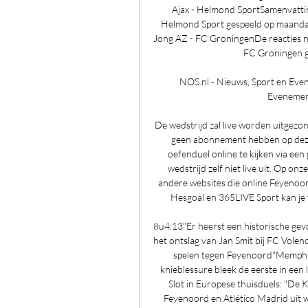
Ajax - Helmond SportSamenvattin
Helmond Sport gespeeld op maandag
Jong AZ - FC GroningenDe reacties n
FC Groningen g
NOS.nl - Nieuws, Sport en Eve
Evenement
De wedstrijd zal live worden uitgez
geen abonnement hebben op deze 
oefenduel online te kijken via een 
wedstrijd zelf niet live uit. Op onz
andere websites die online Feyenoor
Hesgoal en 365LIVE Sport kan je 
8u4:13"Er heerst een historische gev
het ontslag van Jan Smit bij FC Vole
spelen tegen Feyenoord"Memphis 
knieblessure bleek de eerste in een
Slot in Europese thuisduels: "De K
Feyenoord en Atlético Madrid uit wi