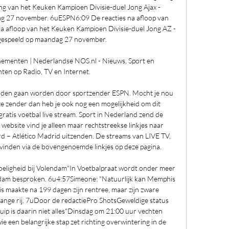
g van het Keuken Kampioen Divisie-duel Jong Ajax - 
 27 november. 6uESPN6:09 De reacties na afloop van 
a afloop van het Keuken Kampioen Divisie-duel Jong AZ - 
espeeld op maandag 27 november. 

nementen | Nederlandse NOS.nl - Nieuws, Sport en 
en op Radio, TV en Internet.

onden gaan worden door sportzender ESPN. Mocht je nou 
zender dan heb je ook nog een mogelijkheid om dit 
gratis voetbal live stream. Sport in Nederland zend de 
e website vind je alleen maar rechtstreekse linkjes naar 
d – Atlético Madrid uitzenden. De streams van LIVE TV, 
vinden via de bovengenoemde linkjes op deze pagina. 

oeligheid bij Volendam"In Voetbalpraat wordt onder meer 
ndam besproken. 6u4:57Simeone: "Natuurlijk kan Memphis 
maakte na 199 dagen zijn rentree, maar zijn zware 
 lange rij. 7uDoor de redactiePro ShotsGeweldige status 
uip is daarin niet alles"Dinsdag om 21:00 uur vechten 
e een belangrijke stap zet richting overwintering in de 