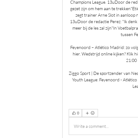
Champions League. 13uDoor de redacti
gezet zijn om hem aan te trekken"Eti
zegt trainer Arne Slot in aanloop
13uDoor de redactie Perez: "Ik denk 
meer bij de les zal zijn"In Voetbal
tussen Fe
Feyenoord – Atlético Madrid: zo volg j
hier. Wedstrijd online kijken? Klik 
21:00 
Ziggo Sport | De sportzender van Ne
Youth League: Feyenoord - Atlético
Le
0
Write a comment...