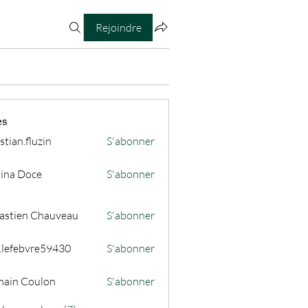
Rejoindre
es
stian.fluzin
S'abonner
fluzin
ina Doce
S'abonner
astien Chauveau
S'abonner
s.lefebvre59430
S'abonner
ain Coulon
S'abonner