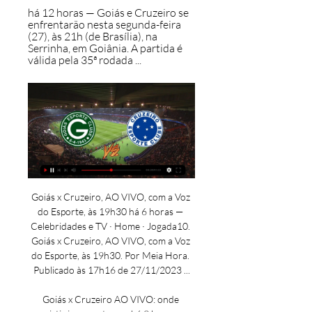
há 12 horas — Goiás e Cruzeiro se 
enfrentarão nesta segunda-feira 
(27), às 21h (de Brasília), na 
Serrinha, em Goiânia. A partida é 
válida pela 35ª rodada ...
Goiás x Cruzeiro, AO VIVO, com a Voz do Esporte, às 19h30 há 6 horas — Celebridades e TV · Home · Jogada10. Goiás x Cruzeiro, AO VIVO, com a Voz do Esporte, às 19h30. Por Meia Hora. Publicado às 17h16 de 27/11/2023 ...

Goiás x Cruzeiro AO VIVO: onde assistir jogo em tempo há 9 horas — Saiba onde assistir e acompanhar minuto a minuto do jogo Goiás x Cruzeiro ao vivo pelo Campeonato Brasileiroe no dia 27 de Novembro.

Diego tende a aparecer no time titular, com Raphael Guzzo correndo por fora. Provável time: Tadeu; Maguinho, Lucas Halter, Bruno Melo e Hugo; Willian Oliveira, Diego (Raphael Guzzo), Guilherme e Palacios; Allano e Matheus Babi Maguinho Guilherme Marques Willian Oliveira Tadeu Bruno Melo Allano Matheus Babi Diego Lucas Halter Hugo Julián Palacios Quem está fora: Morelli, suspenso com três cartões amarelos, e Sander, com lesão no ligamento colateral medial do joelho esquerdoPendurados: Hugo, Diego, Raphael Guzzo, Alesson, João Magno, Allano, Sidimar e Lucas Halter Cruzeiro - técnico: Paulo Autuori O Cruzeiro terá ao menos uma mudança para a partida. Arthur Gomes foi titular contra o Vasco, mas cumprirá suspensão em Goiânia. Como Nikão, que seria alternativa natural para a posição, está fora pelo segundo jogo seguido, a tendência é de retorno do centroavante Rafael Papagaio. O velocista à disposição é Wesley, mas o jogador passa por momento ruim. 

Assistir Goiás x Cruzeiro ao vivo 27/11/2023 HD online - FutebolPlayHD. com! Assistir Goiás x Cruzeiro ao vivo pelo Brasileirão Série A hoje 27/11/2023, assista agora Cruzeiro e Goiás ao vivo 27/11/2023 Online Grátis Assista Goiás x Cruzeiro ao vivo pelo Brasileirão Série A a partir das 21h00 (de Brasília) com transmissão exclusiva do canal SPORTV e PREMIERE CLUBES. Assistir Goiás x Cruzeiro ao vivo HDSó aqui no Futebol Play HD você não vai perder nenhum lance da partida entre Goiás e Cruzeiro grátis sem travamentos. 21h00 - Brasileirão Série A: Goiás x Cruzeiro - SPORTV e PREMIERE CLUBESBrasileirão Série A grátis Goiás x Cruzeiro aqui no Futebol Play HD! AJUDE NOSSO SITE, COMPARTILHE COM TODOS OS SEUS AMIGOS! Todos os jogos do Goiás ao vivo estão aqui. 

Goiás x Cruzeiro, AO VIVO, com a Voz do Esporte, às 19h30 há 3 horas — Goiás e Cruzeiro fazem um jogo de desesperados na noite desta segunda-feira (27/11), na Serrinha, em Goiânia. A partida será às 21h (de ...

Devido à vitória do Bahia contra o Corinthians, a Raposa retornou à zona de rebaixamento e também possui a necessidade de vitória para fugir do Z-4. 10:50há 10 horasO Goiás segue na luta contra o rebaixamento e ocupa neste momento a 18ª posição com 35 pontos conquistados. O esmeraldino está seis pontos atrás do Bahia (primeira equipe fora do Z-4) e necessita de uma vitória para tentar sonhar com a possibilidade de permanência. 10:45há 10 horasGoiás x Cruzeiro ao vivo se enfrentam nesta segunda-feira (25), na Serrinha, às 21h (de Brasília), pelo Campeonato Brasileiro. 

Jogos de hoje, segunda-feira, 27; onde assistir e horários há 14 horas — O jogo desta segunda-feira às 21h entre Goiás x Cruzeiro terá transmissão ao vivo no Premiere. Quais jogos vão passar ao vivo na TV fechada?

Goiás x Cruzeiro AO VIVO - onde assistir? - 35°° rodada BrasileirãoGoiás x Cruzeiro (@rodriguesrosiron / Goiás EC) O Goiás enfrenta a equipe do Cruzeiro nesta segunda-feira, dia 27/11, às 21h (horário de Brasília), no Estádio Hailé Pinheiro, Serrinha, em Goiás. O jogo marca o final da 35° rodada do Campeonato Brasileiro e promete muitas emoções, pois ambas as equipes lutam contra o rebaixamento. O portal RD1 traz todas as informações sobre onde assistir, horário, escalações e como chegar às equipes para a partida. Onde assistir a partida entre Goiás x Cruzeiro A partida entre Goiás x Cruzeiro terá transmissão para todo o Brasil pelo SporTV e Premiere, no pay-per-view (TV Fechada). Confira a ficha técnica da partida. Data: 27 de novembro Local da partida: Estádio Hailé Pinheiro, Serrinha, em Goiás Horário: 21h (Brasília) Onde assistir: SporTV e Premiere, no pay-per-view (TV Fechada) Provável time do Goiás: Tadeu; Maguinho, Lucas Halter, Bruno Melo e Hugo; Willian Oliveira, Diego (Raphel Guzzo), Guilherme e Palácios; Allano e Matheus Babi. 

Goiás x Cruzeiro: onde assistir ao vivo, horário e escalaçõesCampeonato Brasileiro 2023 Fase única X Goiás Cruzeiro O Goiás vem de duas derrotas seguidas, para Santos e Atlético-MG, sendo que essa última causou a demissão do técnico Armando Evangelista. Na 18ª posição com 35 pontos, o clube decidiu não contratar um novo nome no mercado, e Mário Henrique, treinador do sub-20, é quem substitui o português nas quatro partidas que restam na temporada. 

Goiás x Cruzeiro: onde assistir ao vivo, horário e escalações há 9 horas — Goiás e Cruzeiro se enfrentam nesta segunda-feira (27), às 21h (horário de Brasília), no fechamento da 35ª rodada do Campeonato Brasileiro. O ...

Goiás x Cruzeiro: onde assistir, horário e escalação das há 8 horas — ONDE ASSISTIR GOIÁS x CRUZEIRO AO VIVO: SporTV (TV fechada). ESCALAÇÕES DE GOIÁS E CRUZEIRO: GOIÁS - Tadeu; Maguinho, Lucas Halter, Bruno ...

Goiás x Cruzeiro, AO VIVO, com a Voz do Esporte, às 19h30 há 3 horas — Goiás x Cruzeiro, AO VIVO, com a Voz do Esporte, às 19h30. Adicionar TV App. © 2023 OneFootball. We Care About Your Privacy. We and our 321 ...

Goiás x Cruzeiro: onde assistir ao vivo e o horário do jogo de hoje (27/11) pelo BrasileirãoGoiás x Cruzeiro disputam hoje, segunda-feira (27/11), a 35° rodada do Campeonato Brasileiro. O jogo começa às 21h (horário de Brasília), no Estádio Hailé Pinheiro, em Goiânia (GO). Confira o horário e onde assistir ao vivo: • Whatsapp: Gosta de apostas? Receba notícias e conteúdos exclusivos sobre futebol, NBA e loterias. É grátis! Onde assistir Goiás x Cruzeiro ao vivo? A partida entre Goiás x Cruzeiro​​ poderá ser acompanhada ao vivo pela SporTV e pelo Premiere, online e na TV fechada, a partir das 21h (horário de Brasília). VEJA MAIS Como Goiás x Cruzeiro chegam para o jogo? Cruzeiro é o 17° colocado do Brasileirão com 10 vitórias, 11 empates, 13 derrotas, 32 gols marcados e 30 gols sofridos. 

Goiás x Cruzeiro: onde assistir e tempo real do jogo pelo há 12 horas — Goiás e Cruzeiro se enfrentarão nesta segunda-feira (27), às 21h (de Brasília), na Serrinha, em Goiânia. A partida é válida pela 35ª rodada ...

Ele tem a missão de conseguir uma vitória no confronto direto contra a Raposa para dar esperanças de permanência ao Verdão. Goiás x Cruzeiro: Saiba tudo sobre o confronto da 35ª rodada do Brasileirão Série A 2023 O Cruzeiro ainda não perdeu com Paulo Autuori. Mas, depois de vencer o Fortaleza fora de casa, tropeçou no confronto direto com o Vasco, dentro do Mineirão, entrando na zona de rebaixamento por conta da vitória do Bahia contra o Corinthians, na última sexta. Com 41 pontos, precisa apenas de um empate para deixar o Z-4, mas uma vitória levará o time à 13ª colocação, saltando quatro posições. 

Goiás x Cruzeiro AO VIVO - 35°° rodada Brasileirão há 9 horas — O Goias recebe a equipe do Cruzeiro nesta segunda-feira, dia 24/11, pela 35° rodada do Campeonato Brasileiro. Veja os detalhes da partida.

Goiás x Cruzeiro ao vivo: Saiba como assistir online pelo Brasileirão 2019O jogo Goiás x Cruzeiro terá transmissão ao vivo na noite desta segunda-feira, dia 30/09, válido pela 22ª rodada do Campeonato Brasileiro, e os torcedores podem acompanhar tudo na TV e online. Diretamente da estádio Serra Dourada, em Goiânia. Após vencer Fluminense e São Paulo, o Goiás chegou a 27 pontos e conseguiu abrir boa distância para a zona de rebaixamento. No entanto, o clube sabe que não pode voltar a vacilar. Depois de uma semana bastante agitada, que teve a demissão de Rogério Ceni e a contratação de Abel Braga, o Cruzeiro tenta voltar a vencer para não ver o Fluminense, primeiro time fora da zona de rebaixamento, abrir três pontos de vantagem. 

Goiás x Cruzeiro: onde assistir ao vivo na TV, horário, há 1 dia — Goiás e Cruzeiro se enfrentam nesta segunda-feira (27) pela 35ª rodada do Campeonato Brasileiro. Veja onde assistir, prováveis escalações, ...

Goiás x Cruzeiro AO VIVO: onde assistir jogo em tempo real pelo Campeonato Brasileiro | 27/11/2023AO VIVOSaiba onde assistir e acompanhar minuto a minuto do jogo Goiás x Cruzeiro ao vivo pelo Campeonato Brasileiroe no dia 27 de Novembro. Horário do jogo: 21h. Acompanhe todos os lances da transmissão, escalações e o resultado no tempo real no VAVEL Brasil! Foto: Staff Images/Cruzeiro11:40há 9 horasAlém do tempo real aqui na VAVEL Brasil, a partida entre Goiás x Cruzeiro ao vivo terá transmissão pelo SporTV e Premiere. 11:30há 9 horasRafael Cabral; William, Neris, Luciano Castán e Marlon; Filipe Machado, Ian Luccas (Lucas Silva), Mateus Vital e Matheus Pereira; Bruno Rodrigues e Rafael Elias. 

11:20há 9 horasPaulo Autuori não perde há dois jogos com uma vitória e um empate em jogos atrasados pelo Brasileirão diante de Fortaleza e Vasco. O treinador também possui dois desfalques: Matheus Jussa, lesionado, e o atacante Arthur Gomes, suspenso com três cartões amarelos. No entanto, Lucas Silva treinou normalmente nos últimos dias e deve retornar à equipe titular. 11:10há 9 horasTadeu; Maguinho, Lucas Halter, Bruno Melo e Hugo; Willian Oliveira, Diego (Raphael Guzzo), Guilherme e Palacios; Allano e Matheus Babi. 11:00há 10 horasCom a demissão de Armando Evangelista, Mário Henrique segue na beira do gramado do Verdão da Serra. O comandante não poderá contar com Morelli, suspenso, e Sander, no departamento médico. 10:55há 10 horasDo outro lado, o Cruzeiro vive uma situação similar com 41 pontos conquistados e a 17ª posição na tabela de classificação. 

Goiás x Cruzeiro: onde assistir ao vivo e horário há 15 horas — O confronto terá transmissão ao vivo no canal de TV fechada SporTV e no serviço de pay-per-view Premiere. Confira onde vai passar a partida, ...

Transmissão: SporTV e PremiereTempo Real: o ge acompanha tudo - clique aqui Goiás - técnico: Mário Henrique O volante Morelli, 