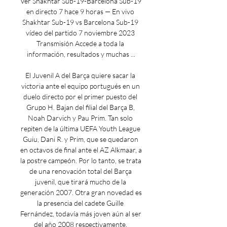
Ver Shakhtar Sub-19-Barcelona Sub-19 
en directo 7 hace 9 horas — En vivo 
Shakhtar Sub-19 vs Barcelona Sub-19 
vídeo del partido 7 noviembre 2023 
Transmisión Accede a toda la 
información, resultados y muchas ...

El Juvenil A del Barça quiere sacar la 
victoria ante el equipo portugués en un 
duelo directo por el primer puesto del 
Grupo H. Bajan del filial del Barça B, 
Noah Darvich y Pau Prim. Tan solo 
repiten de la última UEFA Youth League 
Guiu, Dani R. y Prim, que se quedaron 
en octavos de final ante el AZ Alkmaar, a 
la postre campeón. Por lo tanto, se trata 
de una renovación total del Barça 
juvenil, que tirará mucho de la 
generación 2007. Otra gran novedad es 
la presencia del cadete Guille 
Fernández, todavía más joven aún al ser 
del año 2008 respectivamente. 
