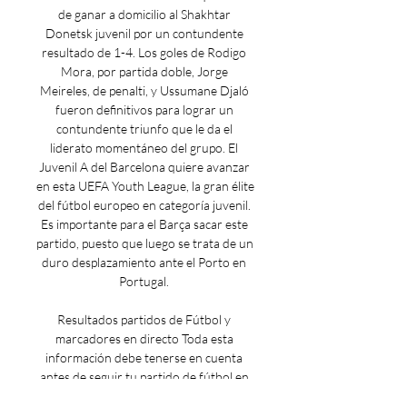
de ganar a domicilio al Shakhtar 
Donetsk juvenil por un contundente 
resultado de 1-4. Los goles de Rodigo 
Mora, por partida doble, Jorge 
Meireles, de penalti, y Ussumane Djaló 
fueron definitivos para lograr un 
contundente triunfo que le da el 
liderato momentáneo del grupo. El 
Juvenil A del Barcelona quiere avanzar 
en esta UEFA Youth League, la gran élite 
del fútbol europeo en categoría juvenil. 
Es importante para el Barça sacar este 
partido, puesto que luego se trata de un 
duro desplazamiento ante el Porto en 
Portugal. 

Resultados partidos de Fútbol y 
marcadores en directo Toda esta 
información debe tenerse en cuenta 
antes de seguir tu partido de fútbol en 
vivo. Pronóstico Barcelona Oporto · 