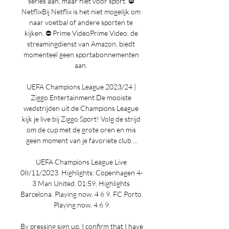
series aan, maar niet voor sport. ⛔️ 
NetflixBij Netflix is het niet mogelijk om 
naar voetbal of andere sporten te 
kijken. ⛔️ Prime VideoPrime Video, de 
streamingdienst van Amazon, biedt 
momenteel geen sportabonnementen 
aan. 

UEFA Champions League 2023/24 | 
Ziggo Entertainment De mooiste 
wedstrijden uit de Champions League 
kijk je live bij Ziggo Sport! Volg de strijd 
om de cup met de grote oren en mis 
geen moment van je favoriete club ...

UEFA Champions League Live 
08/11/2023. Highlights: Copenhagen 4-
3 Man United. 01:59. Highlights 
Barcelona. Playing now. 4 6 9. FC Porto. 
Playing now. 4 6 9.

By pressing sign up, I confirm that I have 