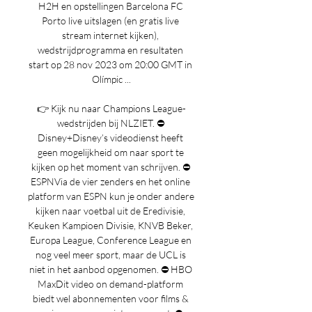
H2H en opstellingen Barcelona FC 
Porto live uitslagen (en gratis live 
stream internet kijken), 
wedstrijdprogramma en resultaten 
start op 28 nov 2023 om 20:00 GMT in 
Olímpic ...

👉 Kijk nu naar Champions League-
wedstrijden bij NLZIET. ⛔️ 
Disney+Disney’s videodienst heeft 
geen mogelijkheid om naar sport te 
kijken op het moment van schrijven. ⛔️ 
ESPNVia de vier zenders en het online 
platform van ESPN kun je onder andere 
kijken naar voetbal uit de Eredivisie, 
Keuken Kampioen Divisie, KNVB Beker, 
Europa League, Conference League en 
nog veel meer sport, maar de UCL is 
niet in het aanbod opgenomen. ⛔️ HBO 
MaxDit video on demand-platform 
biedt wel abonnementen voor films & 