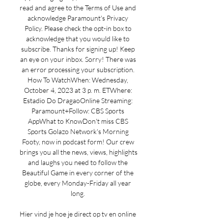
read and agree to the Terms of Use and 
acknowledge Paramount's Privacy 
Policy. Please check the opt-in box to 
acknowledge that you would like to 
subscribe. Thanks for signing up! Keep 
an eye on your inbox. Sorry! There was 
an error processing your subscription. 
How To WatchWhen: Wednesday, 
October 4, 2023 at 3 p. m. ETWhere: 
Estadio Do DragaoOnline Streaming: 
Paramount+Follow: CBS Sports 
AppWhat to KnowDon't miss CBS 
Sports Golazo Network's Morning 
Footy, now in podcast form! Our crew 
brings you all the news, views, highlights 
and laughs you need to follow the 
Beautiful Game in every corner of the 
globe, every Monday-Friday all year 
long. 

Hier vind je hoe je direct op tv en online 