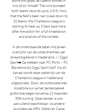
score two goals, as Galeno booted in 
two all by himself. The wins bumped 
both teams records up to 1-0-0. Now 
that the field's been narrowed down to 
32 teams, the Champions League is 
starting to heat up. Check back here 
after the action for a full breakdown 
and analysis of the contest. 

In de onderstaande tabel vind je een 
overzicht van de uitzendrechten per 
streamingdienst in Nederland. ✅ Ziggo 
Sport➡️ Ga meteen naar FC Porto – FC 
Barcelona bij Ziggo Sport Golf. Via dit 
kanaal wordt deze wedstrijd van de 
Champions League in Nederland 
uitgezonden. Door de combinatie met 
Vodafone kun je het zenderpakket 
gratis toevoegen bovenop 12 maanden 
50% korting. Deze zender is ook 
aanvullend beschikbaar via andere 
providers als KPN, Odido en Canal 