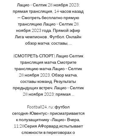
Лацио - Селтик 28 ноября 2023: 
прямая трансляция, 14 часов назад 
— Смотреть бесплатно прямую 
трансляцию Лацио - Селтик 28 
ноября 2023 года. Прямой эфир 
Лига чемпионов , Футбол. Онлайн 
обзор матча: составы, ...

(СМОТРЕТЬ СПОРТ) Лацио Селтик 
трансляция матча Смотрите 
трансляцию матча Лацио - Селтик 
28 ноября 2023. Обзор матча, 
составы команд. Результаты 
предыдущих встреч. Лацио - Селтик 
28 ноября 2023: прямая ...

Football24. ru: футбол 
сегодня«Ювентус» присматривается 
к полузащитнику «Лацио» Вчера, 
11:28Серия АФорвард испытывает 
сложности в переговорах о 