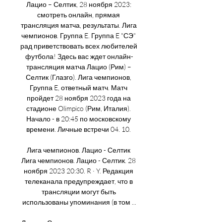
Лацио – Селтик, 28 ноября 2023: 
смотреть онлайн, прямая 
трансляция матча, результаты. Лига 
чемпионов. Группа E. Группа E "СЭ" 
рад приветствовать всех любителей 
футбола! Здесь вас ждет онлайн-
трансляция матча Лацио (Рим) – 
Селтик (Глазго). Лига чемпионов, 
Группа E, ответный матч. Матч 
пройдет 28 ноября 2023 года на 
стадионе Olimpico (Рим, Италия). 
Начало - в 20:45 по московскому 
времени. Личные встречи 04. 10. 

Лига чемпионов. Лацио - Селтик 
Лига чемпионов. Лацио - Селтик. 28 
ноября 2023 20:30. R · Y. Редакция 
телеканала предупреждает, что в 
трансляции могут быть 
использованы упоминания (в том ...
