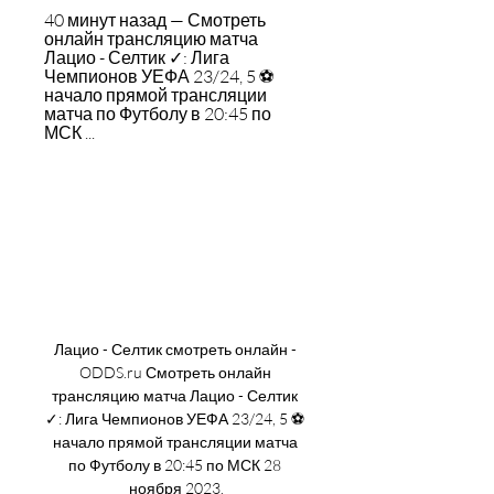
40 минут назад — Смотреть 
онлайн трансляцию матча 
Лацио - Селтик ✓: Лига 
Чемпионов УЕФА 23/24, 5 ⚽ 
начало прямой трансляции 
матча по Футболу в 20:45 по 
МСК ...
Лацио - Селтик смотреть онлайн - 
ODDS.ru Смотреть онлайн 
трансляцию матча Лацио - Селтик 
✓: Лига Чемпионов УЕФА 23/24, 5 ⚽ 
начало прямой трансляции матча 
по Футболу в 20:45 по МСК 28 
ноября 2023.
