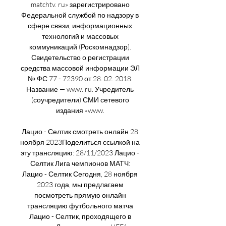
matchtv. ru» зарегистрировано 
Федеральной службой по надзору в 
сфере связи, информационных 
технологий и массовых 
коммуникаций (Роскомнадзор). 
Свидетельство о регистрации 
средства массовой информации ЭЛ 
№ ФС 77 - 72390 от 28. 02. 2018. 
Название — www. ru. Учредитель 
(соучредители) СМИ сетевого 
издания «www. 

Лацио - Селтик смотреть онлайн 28 
ноября 2023Поделиться ссылкой на 
эту трансляцию: 28/11/2023 Лацио - 
Селтик Лига чемпионов МАТЧ: 
Лацио - Селтик Сегодня, 28 ноября 
2023 года, мы предлагаем 
посмотреть прямую онлайн 
трансляцию футбольного матча 
Лацио - Селтик, проходящего в 