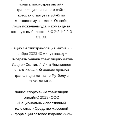
узнать, посмотрев онлайн 
трансляцию на нашем сайте, 
которая стартует в 20-45 по 
московскому времени. От себя, 
лишь пожелаем удачи команде за 
которую вы болеете! 6-0 2-2 1-2 2-0 
01. 08. 

Лацио Селтик трансляция матча 28 
ноября 2023 40 минут назад — 
Смотреть онлайн трансляцию матча 
Лацио - Селтик ✓: Лига Чемпионов 
УЕФА 23/24, 5 ⚽ начало прямой 
трансляции матча по Футболу в 
20:45 по МСК ...

Лацио: спортивные трансляции 
онлайн© 2023 «ООО 
«Национальный спортивный 
телеканал» Средство массовой 
информации сетевое издание «www. 