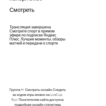
Смотреть
Трансляция завершена. 
Смотрите спорт в прямом 
эфире по подписке Яндекс 
Плюс. Лучшие моменты, обзоры 
матчей и передачи о спорте.
Группа H. Смотреть онлайн Следить 
за ходом игры можно на LiveCup. 
Run. Посетителям сайта доступна 
подробная онлайн статистика 