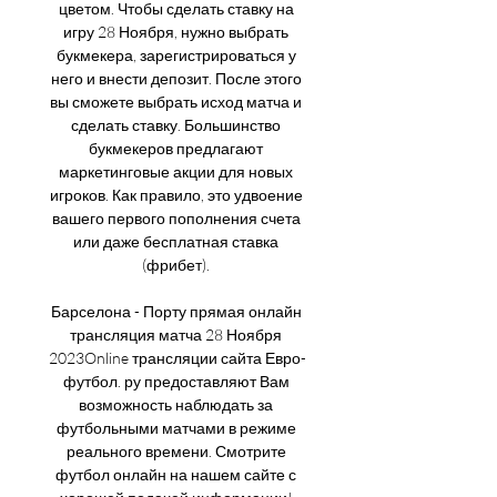
цветом. Чтобы сделать ставку на 
игру 28 Ноября, нужно выбрать 
букмекера, зарегистрироваться у 
него и внести депозит. После этого 
вы сможете выбрать исход матча и 
сделать ставку. Большинство 
букмекеров предлагают 
маркетинговые акции для новых 
игроков. Как правило, это удвоение 
вашего первого пополнения счета 
или даже бесплатная ставка 
(фрибет). 

Барселона - Порту прямая онлайн 
трансляция матча 28 Ноября 
2023Online трансляции сайта Евро-
футбол. ру предоставляют Вам 
возможность наблюдать за 
футбольными матчами в режиме 
реального времени. Смотрите 
футбол онлайн на нашем сайте с 