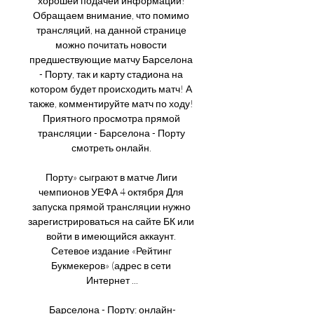
хорошей подачей информации! 
Обращаем внимание, что помимо 
трансляций, на данной странице 
можно почитать новости 
предшествующие матчу Барселона 
- Порту, так и карту стадиона на 
котором будет происходить матч! А 
также, комментируйте матч по ходу! 
Приятного просмотра прямой 
трансляции - Барселона - Порту 
смотреть онлайн. 

Порту» сыграют в матче Лиги 
чемпионов УЕФА 4 октября Для 
запуска прямой трансляции нужно 
зарегистрироваться на сайте БК или 
войти в имеющийся аккаунт. 
Сетевое издание «Рейтинг 
Букмекеров» (адрес в сети 
Интернет ...

Барселона - Порту: онлайн-