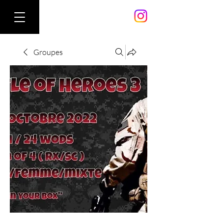
Groupes