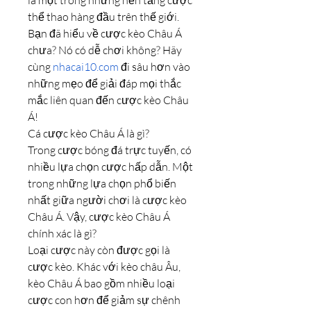
là một trong những nền tảng cược 
thể thao hàng đầu trên thế giới. 
Bạn đã hiểu về cược kèo Châu Á 
chưa? Nó có dễ chơi không? Hãy 
cùng 
nhacai10.com
 đi sâu hơn vào 
những mẹo để giải đáp mọi thắc 
mắc liên quan đến cược kèo Châu 
Á!
Cá cược kèo Châu Á là gì?
Trong cược bóng đá trực tuyến, có 
nhiều lựa chọn cược hấp dẫn. Một 
trong những lựa chọn phổ biến 
nhất giữa người chơi là cược kèo 
Châu Á. Vậy, cược kèo Châu Á 
chính xác là gì?
Loại cược này còn được gọi là 
cược kèo. Khác với kèo châu Âu, 
kèo Châu Á bao gồm nhiều loại 
cược con hơn để giảm sự chênh 