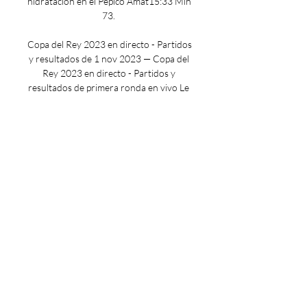
hidratación en el Pepico Amat15:33 Min 
73. 

Copa del Rey 2023 en directo - Partidos 
y resultados de 1 nov 2023 — Copa del 
Rey 2023 en directo - Partidos y 
resultados de primera ronda en vivo Le 
da la vuelta el Eldense en el descuento 
con un gol de penalti ...

Gijon – Eldense Previa, Pronostico y 
Apuestas hace 2 horas — Resultados en 
directo. Resultados Fútbol · 
Colaboradores. Deportes en vivo 
Eldense en el Estadio El Molinón – 
Enrique Castro “Quini” de Gijón.

GIJON VS ELDENSE (AO VIVO) - 
ESPANHA - LA LIGA 2 GIJON VS 
ELDENSE (AO VIVO) - ESPANHA - LA 
LIGA 2 - RONDA 17 - 
ACOMPANHAMENTO ⚽ #GIJON 