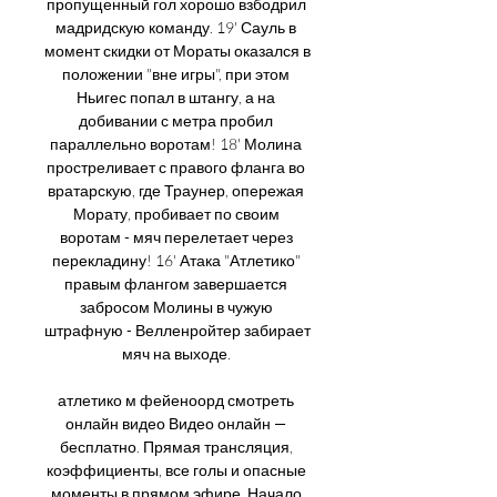
пропущенный гол хорошо взбодрил 
мадридскую команду. 19' Сауль в 
момент скидки от Мораты оказался в 
положении "вне игры", при этом 
Ньигес попал в штангу, а на 
добивании с метра пробил 
параллельно воротам! 18' Молина 
простреливает с правого фланга во 
вратарскую, где Траунер, опережая 
Морату, пробивает по своим 
воротам - мяч перелетает через 
перекладину! 16' Атака "Атлетико" 
правым флангом завершается 
забросом Молины в чужую 
штрафную - Велленройтер забирает 
мяч на выходе. 

атлетико м фейеноорд смотреть 
онлайн видео Видео онлайн — 
бесплатно. Прямая трансляция, 
коэффициенты, все голы и опасные 
моменты в прямом эфире. Начало 