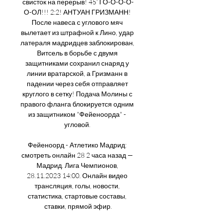
свисток на перерыв! 45' ГО-О-О-О-
О-ОЛ!!! 2:2! АНТУАН ГРИЗМАНН! 
После навеса с углового мяч 
вылетает из штрафной к Лино, удар 
латераля мадридцев заблокирован, 
Витсель в борьбе с двумя 
защитниками сохранил снаряд у 
линии вратарской, а Гризманн в 
падении через себя отправляет 
круглого в сетку! Подача Молины с 
правого фланга блокируется одним 
из защитником "Фейеноорда" - 
угловой. 

Фейеноорд - Атлетико Мадрид: 
смотреть онлайн 28 2 часа назад — 
Мадрид. Лига Чемпионов, 
28.11.2023 14:00. Онлайн видео 
трансляция, голы, новости, 
статистика, стартовые составы, 
ставки, прямой эфир.
