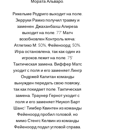
Мората Альваро. 

Рикельме Родриго выходит на поле. 
Зерруки Рамиз получил травму и 
заменен. Джаханбахш Алиреза 
выходит на поле. 77' Матч 
возобновлен Контроль мяча: 
Атлетико М: 50%, Фейеноорд: 50%. 
Игра остановлена, так как один из 
игроков лежит на поле. 75' 
Тактическая замена. Виффер Матс 
уходит с поля и его заменяет Лингр 
Ондржей Капитан команды 
вынужден передать свою повязку, 
так как покидает поле. Тактическая 
замена. Траунер Гернот уходит с 
поля и его заменяет Ниукоп Барт 
Шанс! Тимбер Квинтен из команды 
Фейеноорд пробил головой, но 
мимо Стенгс Келвин из команды 
Фейеноорд подал угловой справа. 
