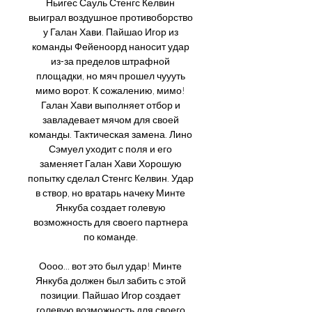
Ньигес Сауль Стенгс Келвин 
выиграл воздушное противоборство 
у Галан Хави. Пайшао Игор из 
команды Фейеноорд наносит удар 
из-за пределов штрафной 
площадки, но мяч прошел чуууть 
мимо ворот. К сожалению, мимо! 
Галан Хави выполняет отбор и 
завладевает мячом для своей 
команды. Тактическая замена. Лино 
Сэмуел уходит с поля и его 
заменяет Галан Хави Хорошую 
попытку сделал Стенгс Келвин. Удар 
в створ, но вратарь начеку Минте 
Янкуба создает голевую 
возможность для своего партнера 
по команде. 

Оооо... вот это был удар! Минте 
Янкуба должен был забить с этой 
позиции. Пайшао Игор создает 
голевую возможность для своего 