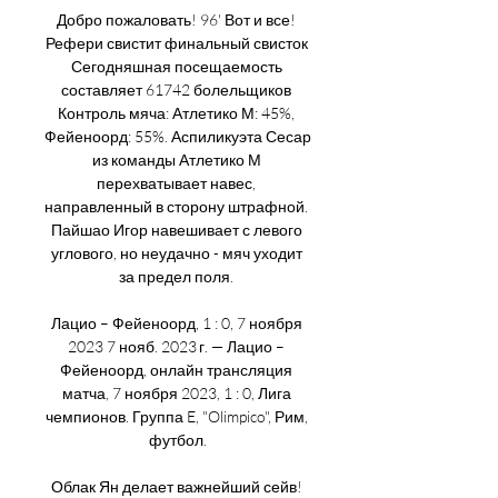
Добро пожаловать! 96' Вот и все! 
Рефери свистит финальный свисток 
Сегодняшная посещаемость 
составляет 61742 болельщиков 
Контроль мяча: Атлетико М: 45%, 
Фейеноорд: 55%. Аспиликуэта Сесар 
из команды Атлетико М 
перехватывает навес, 
направленный в сторону штрафной. 
Пайшао Игор навешивает с левого 
углового, но неудачно - мяч уходит 
за предел поля. 

Лацио – Фейеноорд, 1 : 0, 7 ноября 
2023 7 нояб. 2023 г. — Лацио – 
Фейеноорд, онлайн трансляция 
матча, 7 ноября 2023, 1 : 0, Лига 
чемпионов. Группа E, "Olimpico", Рим, 
футбол.

Облак Ян делает важнейший сейв! 