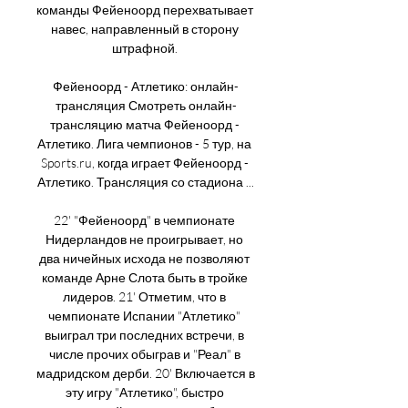
команды Фейеноорд перехватывает 
навес, направленный в сторону 
штрафной. 

Фейеноорд - Атлетико: онлайн-
трансляция Смотреть онлайн-
трансляцию матча Фейеноорд - 
Атлетико. Лига чемпионов - 5 тур, на 
Sports.ru, когда играет Фейеноорд - 
Атлетико. Трансляция со стадиона ...

22' "Фейеноорд" в чемпионате 
Нидерландов не проигрывает, но 
два ничейных исхода не позволяют 
команде Арне Слота быть в тройке 
лидеров. 21' Отметим, что в 
чемпионате Испании "Атлетико" 
выиграл три последних встречи, в 
числе прочих обыграв и "Реал" в 
мадридском дерби. 20' Включается в 
эту игру "Атлетико", быстро 