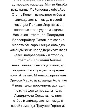
партнера по команде. Минте Янкуба 
из команды Фейеноорд в офсайде 
Стенгс Келвин выполняет отбор и 
завладевает мячом для своей 
команды. Пайшао Игор не смог 
попасть в створ ударом издали 
Назначен штрафной. Пострадал 
Велленройтер Тимон, его свалил 
Мората Альваро. Ганцко Давид из 
команды Фейеноорд перехватывает 
навес, направленный в сторону 
штрафной. Гризманн Антуан 
навешивает с левого углового, но 
неудачно - мяч уходит за предел 
поля. Атлетико М контролирует мяч. 
Эрмосо Марио из команды Атлетико 
М попытался перекинуть вратаря, 
но мяч ушел за пределы поля. 
Аспиликуэта Сесар выполняет 
отбор и завладевает мячом для 
своей команды. Траунер Гернот из 