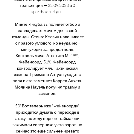
трансляции — 22.09.2023 в 0 
sportbox.ru4 дн ...

Минте Янкуба выполняет отбор и 
завладевает мячом для своей 
команды. Стенгс Келвин навешивает 
с правого углового, но неудачно - 
мяч уходит за предел поля. 
Контроль мяча: Атлетико М: 49%, 
Фейеноорд: 51%. Фейеноорд 
контролирует мяч. Тактическая 
замена. Гризманн Антуан уходит с 
поля и его заменяет Корреа Анхель 
Молина Науэль получил травму и 
заменен. 

50' Вот теперь уже "Фейеноорду" 
приходится думать о переходе в 
атаку, по ходу первого тайма они 
зажимали соперника у его ворот, но 
сейчас это еще сильнее чревато 