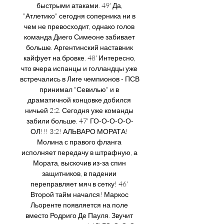
быстрыми атаками. 49' Да, 
"Атлетико" сегодня соперника ни в 
чем не превосходит, однако голов 
команда Диего Симеоне забивает 
больше. Аргентинский наставник 
кайфует на бровке. 48' Интересно, 
что вчера испанцы и голландцы уже 
встречались в Лиге чемпионов - ПСВ 
принимал "Севилью" и в 
драматичной концовке добился 
ничьей 2:2. Сегодня уже команды 
забили больше. 47' ГО-О-О-О-О-
ОЛ!!! 3:2! АЛЬВАРО МОРАТА! 
Молина с правого фланга 
исполняет передачу в штрафную, а 
Мората, выскочив из-за спин 
защитников, в падении 
переправляет мяч в сетку! 46' 
Второй тайм начался! Маркос 
Льоренте появляется на поле 
вместо Родриго Де Пауля. Звучит 