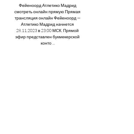
Фейеноорд Атлетико Мадрид 
смотреть онлайн прямую Прямая 
трансляция онлайн Фейеноорд — 
Атлетико Мадрид начнется 
28.11.2023 в 23:00 МСК. Прямой 
эфир представлен букмекерской 
конто ...

Фейеноорд - Атлетико / 28 ноября 
2023, 23:00 - Лига чемпионов / 
трансляция на Sports. ruЛига 
чемпионов Личные встречи 
Последние 2 игры0НичьихЛига 
чемпионов. 04. 10. 
2023Товарищеские матчи (клубы). 
08. 2021 Трансляция Фейеноорд - 
АтлетикоТекстовая 
трансляцияСобытия матча 
Трансляция еще не началась 
Трансляция еще не началась 
Статистика матча Владение 