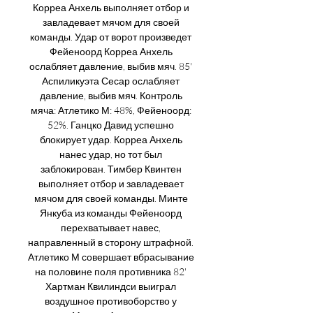
Корреа Анхель выполняет отбор и 
завладевает мячом для своей 
команды. Удар от ворот произведет 
Фейеноорд Корреа Анхель 
ослабляет давление, выбив мяч. 85' 
Аспиликуэта Сесар ослабляет 
давление, выбив мяч. Контроль 
мяча: Атлетико М: 48%, Фейеноорд: 
52%. Ганцко Давид успешно 
блокирует удар. Корреа Анхель 
нанес удар, но тот был 
заблокирован. Тимбер Квинтен 
выполняет отбор и завладевает 
мячом для своей команды. Минте 
Янкуба из команды Фейеноорд 
перехватывает навес, 
направленный в сторону штрафной. 
Атлетико М совершает вбрасывание 
на половине поля противника 82' 
Хартман Квилиндси выиграл 
воздушное противоборство у 