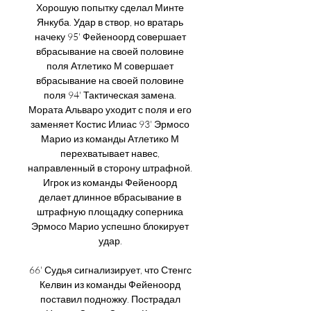
Хорошую попытку сделал Минте 
Янкуба. Удар в створ, но вратарь 
начеку 95' Фейеноорд совершает 
вбрасывание на своей половине 
поля Атлетико М совершает 
вбрасывание на своей половине 
поля 94' Тактическая замена. 
Мората Альваро уходит с поля и его 
заменяет Костис Илиас 93' Эрмосо 
Марио из команды Атлетико М 
перехватывает навес, 
направленный в сторону штрафной. 
Игрок из команды Фейеноорд 
делает длинное вбрасывание в 
штрафную площадку соперника 
Эрмосо Марио успешно блокирует 
удар. 

66' Судья сигнализирует, что Стенгс 
Келвин из команды Фейеноорд 
поставил подножку. Пострадал 