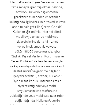
Her halükarda Kişisel Veriler’in birden 
fazla sebeple işlenmiş olması halinde, 
söz konusu verinin işlenmesini 
gerektiren tüm nedenler ortadan 
kalktığında ilgili veri silinir, yokedilir veya 
anonim hale getirilir. Çerez (Cookie) 
Kullanımı Şirketimiz, internet sitesi, 
mobil uygulaması ve mobilweb 
ziyaretçilerine daha iyi hizmet 
verebilmek amacıyla ve yasal 
yükümlülüğü çerçevesinde, işbu 
“Gizlilik, Kişisel Verilerin Korunması ve 
Çerez Politikası” ile belirlenen amaçlar 
ve kapsam dışında kullanılmamak kaydı 
ile Kullanıcı/Üye gezinme bilgilerini 
işleyebilecektir. Çerezler, Kullanıcı/
Üye’nin söz konusu internet sitesini 
ziyaret ettiğinde veya mobil 
uygulamasını cep telefonuna 
yüklediğinde veya mobilweb üzerinden 
bağlandığında, Kullanıcı/Üye’nin 