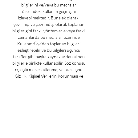
bilgilerini ve/veya bu mecralar 
üzerindeki kullanım geçmişini 
izleyebilmektedir. Buna ek olarak, 
çevrimiçi ve çevrimdışı olarak toplanan 
bilgiler gibi farklı yöntemlerle veya farklı 
zamanlarda bu mecralar üzerinde 
Kullanıcı/Üye’den toplanan bilgileri 
eşleştirebilir ve bu bilgileri üçüncü 
taraflar gibi başka kaynaklardan alınan 
bilgilerle birlikte kullanabilir. Söz konusu 
eşleştirme ve kullanma, yalnızca işbu 
Gizlilik, Kişisel Verilerin Korunması ve 
Çerez Politikası ile amaçlar ve kapsam 
dahilinde kalacak olup sadece bu 
amaçlar dahilinde 3. 

Bein sport real madrid barcelona canli 
izle Porto 0-1 Barcelona - Highlights. 
Canlı maç izle kesintisiz canlı maç izleme 
sitesi hd kalite şifresiz canlı maç 
yayınları izle en doğru adresi 