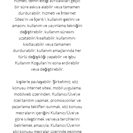
hizmeti, temin ettiği ayrıcalıkları geçici 
bir süre askıya alabilir veya tamamen 
durdurabilir; hizmeti ve İnternet 
Sitesi’ni ve İçerik’i, kullanım şeklini ve 
amacını, kullanım ve yayınlama tekniğini 
değiştirebilir; kullanım süresini 
uzatabilir/kısaltabilir, kullanımını 
kısıtlayabilir veya tamamen 
durdurabilir; kullanım amaçlarında her 
türlü değişikliği yapabilir ve işbu 
Kullanım Koşulları’nı sona erdirebilir 
veya değiştirebilir. 

kişilerle paylaşabilir. Şirketimiz, söz 
konusu internet sitesi, mobil uygulama, 
mobilweb üzerinden, Kullanıcı/Üye’ye 
özel tanıtım yapmak, promosyonlar ve 
pazarlama teklifleri sunmak, söz konusu 
mecraların içeriğini Kullanıcı/Üye’ye 
göre iyileştirmek ve/veya tercihlerini 
belirlemek amacıyla; Kullanıcı/Üye’nin 
söz konusu mecralar üzerinde gezinme 