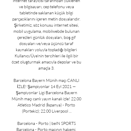
internet tarayıcısı tarafından yüklenen 
ve bilgisayarı, cep telefonu veya 
tabletinde saklanan küçük bilgi 
parçacıklarını içeren metin dosyalarıdır. 
Şirketimiz, söz konusu internet sitesi, 
mobil uygulama, mobilwebde bulunan 
çerezleri günlük dosyaları, boş gif 
dosyaları ve/veya üçüncü taraf 
kaynakları yoluyla topladığı bilgileri 
Kullanıcı/Üye’nin tercihleri ile ilgili bir 
özet oluşturmak amacıyla depolar ve bu 
amaçla 3. 

Barcelona Bayern Münih maçı CANLI 
İZLE! Şampiyonlar 14 Eyl 2021 — 
Şampiyonlar Ligi Barcelona Bayern 
Münih maçı canlı yayın kanalı izle! 22.00 
Atletico Madrid (İspanya) - Porto 
(Portekiz); 22.00 Liverpool ...

Barcelona - Porto | beIN SPORTS 
Barcelona - Porto maçının hakemi, 