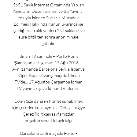
5651 Sayılı İnternet Ortamında Yapılan 
Yayınların Düzenlenmesi ve Bu Yayınlar 
Yoluyla İşlenen Suçlarla Mücadele 
Edilmesi Hakkında Kanun uyarınca ise 
işlediğimiz trafik verileri 2 yıl saklanır ve 
süre bittikten sonra anonim hale 
getirilir. 

İdman TV canlı izle – Porto Roma 
Şampiyonlar Ligi maçı 17 Ağu 2016 — 
Aynı zamanda Barcelona Sevilla İspanya 
Süper Kupa sövanş maçı da İdman 
TV'de... 17 Ağustos Çarşamba İdman 
TV yayın akışı ve İdman TV izleme ...

Exxen Size daha iyi hizmet sunabilmek 
için çerezler kullanıyoruz. Detaylı bilgiye 
Çerez Politikası sayfamızdan 
erişebilirsiniz. Detaylı bilgi.

Barcelona canlı maç izle Porto - 