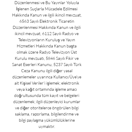
Düzenlenmesi ve Bu Yayınlar Yoluyla 
İşlenen Suçlarla Mücadele Edilmesi 
Hakkında Kanun ve ilgili ikincil mevzuat, 
6563 Sayılı Elektronik Ticaretin 
Düzenlenmesi Hakkında Kanun ve ilgili 
ikincil mevzuat, 6112 Sayılı Radyo ve 
Televizyonların Kuruluş ve Yayın 
Hizmetleri Hakkında Kanun başta 
olmak üzere Radyo Televizyon Üst 
Kurulu mevzuatı, 5846 Sayılı Fikir ve 
Sanat Eserleri Kanunu, 5237 Sayılı Türk 
Ceza Kanunu ilgili diğer yasal 
düzenlemeler uyarınca Kullanıcı/Üye’ye 
ait Kişisel Veriler’i işlemek; elektronik 
veya kağıt ortamında işleme amacı 
doğrultusunda tüm kayıt ve belgeleri 
düzenlemek; ilgili düzenleyici kurumlar 
ve diğer otoritelerce öngörülen bilgi 
saklama, raporlama, bilgilendirme ve 
bilgi paylaşma yükümlülüklerine 
uymaktır. 
