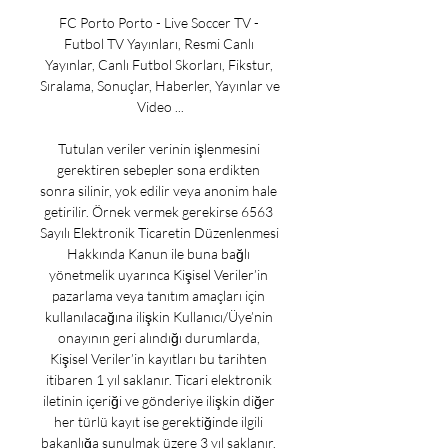
FC Porto Porto - Live Soccer TV - 
Futbol TV Yayınları, Resmi Canlı 
Yayınlar, Canlı Futbol Skorları, Fikstur, 
Sıralama, Sonuçlar, Haberler, Yayınlar ve 
Video ...

Tutulan veriler verinin işlenmesini 
gerektiren sebepler sona erdikten 
sonra silinir, yok edilir veya anonim hale 
getirilir. Örnek vermek gerekirse 6563 
Sayılı Elektronik Ticaretin Düzenlenmesi 
Hakkında Kanun ile buna bağlı 
yönetmelik uyarınca Kişisel Veriler’in 
pazarlama veya tanıtım amaçları için 
kullanılacağına ilişkin Kullanıcı/Üye’nin 
onayının geri alındığı durumlarda, 
Kişisel Veriler’in kayıtları bu tarihten 
itibaren 1 yıl saklanır. Ticari elektronik 
iletinin içeriği ve gönderiye ilişkin diğer 
her türlü kayıt ise gerektiğinde ilgili 
bakanlığa sunulmak üzere 3 yıl saklanır. 