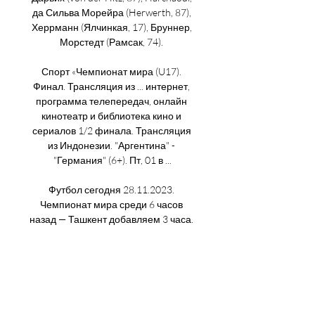
да Сильва Морейра (Herwerth, 87), 
Херрманн (Ялчинкая, 17), Бруннер, 
Морстедт (Рамсак, 74). 

Спорт «Чемпионат мира (U17). 
Финал. Трансляция из ... интернет, 
программа телепередач, онлайн 
кинотеатр и библиотека кино и 
сериалов 1/2 финала. Трансляция 
из Индонезии. "Аргентина" - 
"Германия" (6+). Пт, 01 в ...

Футбол сегодня 28.11.2023. 
Чемпионат мира среди 6 часов 
назад — Ташкент добавляем 3 часа. 
10:30 Аргентина U17 — Германия 
U17 — ОНЛАЙН трансляция. 14:00 
Франция U17 — Мали U17. Теги 
Чемпионат мира ...

Аргентина (U-17) - Германия (U-17) 