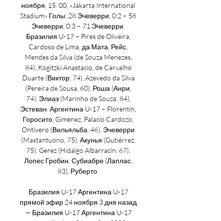
ноября, 15. 00, «Jakarta International 
Stadium» Голы: 28 Эчеверри, 0:2 – 58 
Эчеверри, 0:3 – 71 Эчеверри. 
Бразилия U-17 – Pires de Oliveira, 
Cardoso de Lima, да Мата, Рейс, 
Mendes da Silva (de Souza Menezes, 
84), Kogitzki Anastacio, de Carvalho 
Duarte (Виктор, 74), Azevedo da Silva 
(Pereira de Sousa, 60), Роша (Анри, 
74), Элиаз (Marinho de Souza, 84), 
Эстеван. Аргентина U-17 – Florentín, 
Горосито, Giménez, Palacio Cardozo, 
Ontívero (Вильяльба, 46), Эчеверри 
(Mastantuono, 75), Акунья (Gutiérrez, 
75), Gerez (Hidalgo Albarracín, 67), 
Лопес Гробин, Субиабре (Лаплас, 
83), Руберто. 

Бразилия U-17 Аргентина U-17 
прямой эфир 24 ноября 3 дня назад 
— Бразилия U-17 Аргентина U-17 