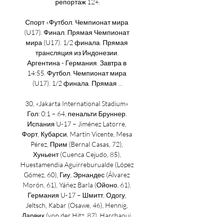
репортаж 12+.

Спорт «Футбол. Чемпионат мира 
(U17). Финал. Прямая Чемпионат 
мира (U17). 1/2 финала. Прямая 
трансляция из Индонезии. 
Аргентина - Германия. Завтра в 
14:55. Футбол. Чемпионат мира 
(U17). 1/2 финала. Прямая ...

30, «Jakarta International Stadium» 
Гол: 0:1 – 64, пенальти Бруннер. 
Испания U-17 – Jiménez Latorre, 
Форт, Кубарси, Martín Vicente, Mesa 
Pérez, Прим (Bernal Casas, 72), 
Хуньент (Cuenca Cejudo, 85), 
Huestamendia Aguirreburualde (López 
Gómez, 60), Гиу, Эрнандес (Álvarez 
Morón, 61), Yáñez Barla (Ойоно, 61). 
Германия U-17 – Шмитт, Одогу, 
Jeltsch, Kabar (Osawe, 46), Hennig, 
Дарвих (von der Hitz, 87), Harchaoui, 