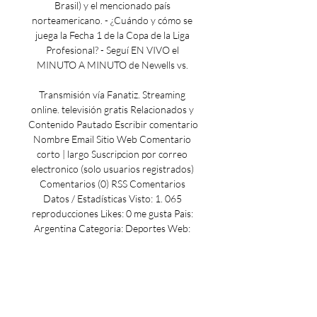
Brasil) y el mencionado país 
norteamericano. - ¿Cuándo y cómo se 
juega la Fecha 1 de la Copa de la Liga 
Profesional? - Seguí EN VIVO el 
MINUTO A MINUTO de Newells vs. 

Transmisión vía Fanatiz. Streaming 
online. televisión gratis Relacionados y 
Contenido Pautado Escribir comentario 
Nombre Email Sitio Web Comentario 
corto | largo Suscripcion por correo 
electronico (solo usuarios registrados) 
Comentarios (0) RSS Comentarios 
Datos / Estadísticas Visto: 1. 065 
reproducciones Likes: 0 me gusta Pais: 
Argentina Categoria: Deportes Web: 
https://www. 

Ahora, el conjunto comandado por 
Sebastián Beccacece, que logró la 
continuidad de Walter Bou y sumó 