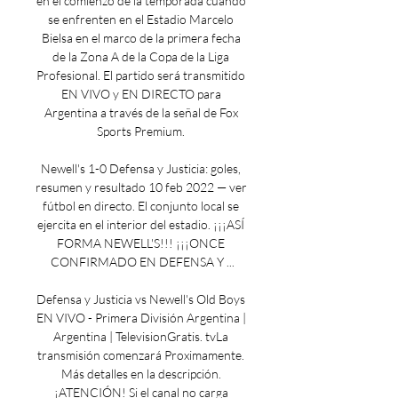
en el comienzo de la temporada cuando 
se enfrenten en el Estadio Marcelo 
Bielsa en el marco de la primera fecha 
de la Zona A de la Copa de la Liga 
Profesional. El partido será transmitido 
EN VIVO y EN DIRECTO para 
Argentina a través de la señal de Fox 
Sports Premium. 

Newell's 1-0 Defensa y Justicia: goles, 
resumen y resultado 10 feb 2022 — ver 
fútbol en directo. El conjunto local se 
ejercita en el interior del estadio. ¡¡¡ASÍ 
FORMA NEWELL'S!!! ¡¡¡ONCE 
CONFIRMADO EN DEFENSA Y ...

Defensa y Justicia vs Newell's Old Boys 
EN VIVO - Primera División Argentina | 
Argentina | TelevisionGratis. tvLa 
transmisión comenzará Proximamente. 
Más detalles en la descripción. 
¡ATENCIÓN! Si el canal no carga 