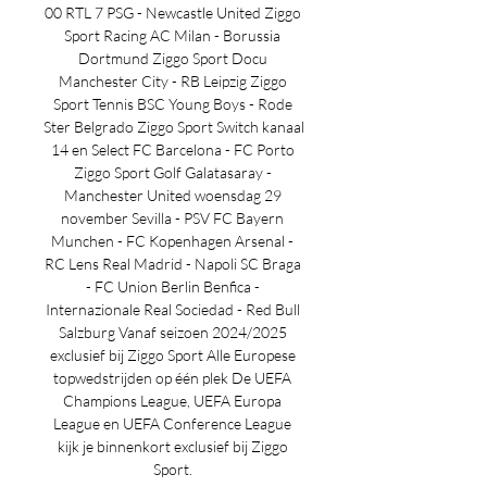
00 RTL 7 PSG - Newcastle United Ziggo 
Sport Racing AC Milan - Borussia 
Dortmund Ziggo Sport Docu 
Manchester City - RB Leipzig Ziggo 
Sport Tennis BSC Young Boys - Rode 
Ster Belgrado Ziggo Sport Switch kanaal 
14 en Select FC Barcelona - FC Porto 
Ziggo Sport Golf Galatasaray - 
Manchester United woensdag 29 
november Sevilla - PSV FC Bayern 
Munchen - FC Kopenhagen Arsenal - 
RC Lens Real Madrid - Napoli SC Braga 
- FC Union Berlin Benfica - 
Internazionale Real Sociedad - Red Bull 
Salzburg Vanaf seizoen 2024/2025 
exclusief bij Ziggo Sport Alle Europese 
topwedstrijden op één plek De UEFA 
Champions League, UEFA Europa 
League en UEFA Conference League 
kijk je binnenkort exclusief bij Ziggo 
Sport. 
