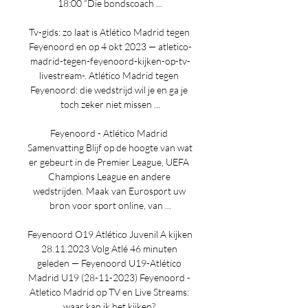
18:00 “Die bondscoach ...

Tv-gids: zo laat is Atlético Madrid tegen 
Feyenoord en op 4 okt 2023 — atletico-
madrid-tegen-feyenoord-kijken-op-tv-
livestream-. Atlético Madrid tegen 
Feyenoord: die wedstrijd wil je en ga je 
toch zeker niet missen ...

Feyenoord - Atlético Madrid 
Samenvatting Blijf op de hoogte van wat 
er gebeurt in de Premier League, UEFA 
Champions League en andere 
wedstrijden. Maak van Eurosport uw 
bron voor sport online, van ...

Feyenoord O19 Atlético Juvenil A kijken 
28.11.2023 Volg Atlé 46 minuten 
geleden — Feyenoord U19-Atlético 
Madrid U19 (28-11-2023) Feyenoord - 
Atletico Madrid op TV en Live Streams: 
waar kan ik het kijken? 