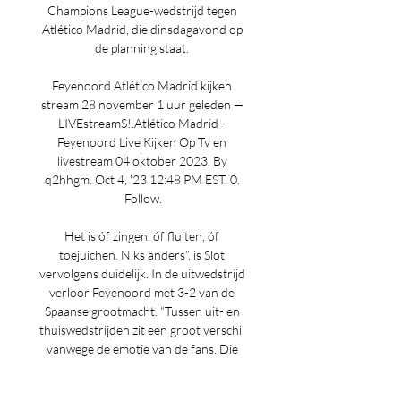
Champions League-wedstrijd tegen 
Atlético Madrid, die dinsdagavond op 
de planning staat. 

Feyenoord Atlético Madrid kijken 
stream 28 november 1 uur geleden — 
LIVEstreamS!.Atlético Madrid - 
Feyenoord Live Kijken Op Tv en 
livestream 04 oktober 2023. By 
q2hhgm. Oct 4, '23 12:48 PM EST. 0. 
Follow.

Het is óf zingen, óf fluiten, óf 
toejuichen. Niks anders”, is Slot 
vervolgens duidelijk. In de uitwedstrijd 
verloor Feyenoord met 3-2 van de 
Spaanse grootmacht. “Tussen uit- en 
thuiswedstrijden zit een groot verschil 
vanwege de emotie van de fans. Die 
emotie probeer je een beetje uit de 
schakelen door de controle over de 