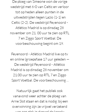
De ploeg van Simeone won de vorige 
wedstrijd met 6-0 van Celtic en verloor 
tot op heden alleen punten in de 
uitwedstrijden tegen Lazio (1-1) en 
Celtic (2-2). De wedstrijd Feyenoord - 
Atlético Madrid is op dinsdag 28 
november om 21. 00 uur te zien op RTL 
7 en Ziggo Sport Voetbal. De 
voorbeschouwing begint om 19. 

Feyenoord - Atlético Madrid live op tv 
en online (groepsfase 17 uur geleden — 
De wedstrijd Feyenoord - Atlético 
Madrid is op dinsdag 28 november om 
21.00 uur te zien op RTL 7 en Ziggo 
Sport Voetbal. De voorbeschouwing ...

Natuurlijk gaat het publiek ook 
vanavond weer achter de ploeg van 
Arne Slot staan en dat is nodig: bij een 
overwinning zijn ze vrijwel verzekerd 
van een plek in danwel de knock-