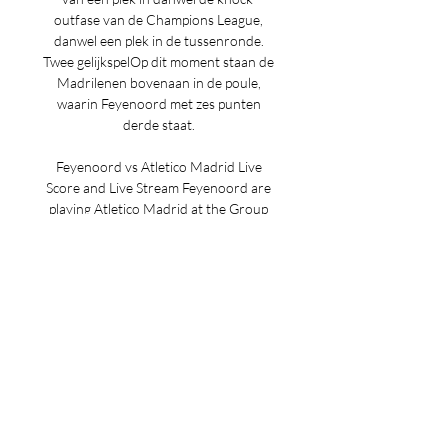
outfase van de Champions League, 
danwel een plek in de tussenronde. 
Twee gelijkspelOp dit moment staan de 
Madrilenen bovenaan in de poule, 
waarin Feyenoord met zes punten 
derde staat. 

Feyenoord vs Atletico Madrid Live 
Score and Live Stream Feyenoord are 
playing Atletico Madrid at the Group 
stage, Group E of Champions League on 
November 28. The match will kick off 
20:00 UTC.
1
0
Rédigez un commentaire...