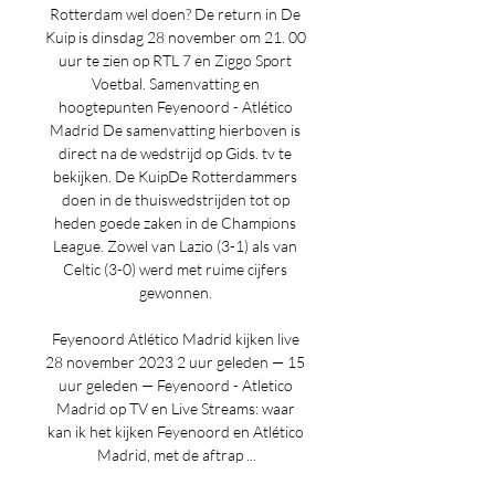
Rotterdam wel doen? De return in De 
Kuip is dinsdag 28 november om 21. 00 
uur te zien op RTL 7 en Ziggo Sport 
Voetbal. Samenvatting en 
hoogtepunten Feyenoord - Atlético 
Madrid De samenvatting hierboven is 
direct na de wedstrijd op Gids. tv te 
bekijken. De KuipDe Rotterdammers 
doen in de thuiswedstrijden tot op 
heden goede zaken in de Champions 
League. Zowel van Lazio (3-1) als van 
Celtic (3-0) werd met ruime cijfers 
gewonnen. 

Feyenoord Atlético Madrid kijken live 
28 november 2023 2 uur geleden — 15 
uur geleden — Feyenoord - Atletico 
Madrid op TV en Live Streams: waar 
kan ik het kijken Feyenoord en Atlético 
Madrid, met de aftrap ...
