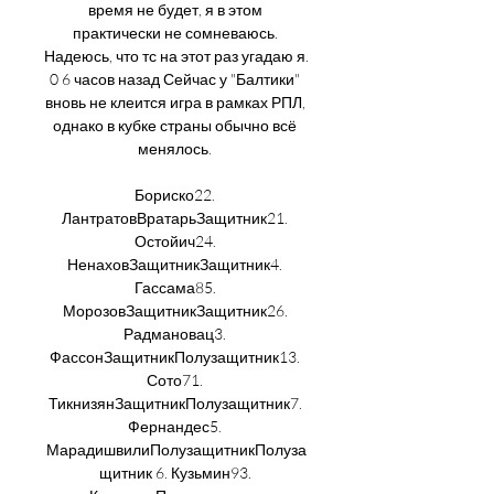
время не будет, я в этом 
практически не сомневаюсь. 
Надеюсь, что тс на этот раз угадаю я. 
0 6 часов назад Сейчас у "Балтики" 
вновь не клеится игра в рамках РПЛ, 
однако в кубке страны обычно всё 
менялось. 

Бориско22. 
ЛантратовВратарьЗащитник21. 
Остойич24. 
НенаховЗащитникЗащитник4. 
Гассама85. 
МорозовЗащитникЗащитник26. 
Радмановац3. 
ФассонЗащитникПолузащитник13. 
Сото71. 
ТикнизянЗащитникПолузащитник7. 
Фернандес5. 
МарадишвилиПолузащитникПолуза
щитник 6. Кузьмин93. 