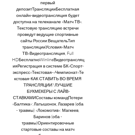
первый 
депозитТрансляцииБесплатная 
онлайн-видеотрансляция будет 
доступна на телеканале «Матч ТВ». 
Текстовую трансляцию встречи 
проведут ведущие спортивные 
сайты России:ВещательТип 
трансляцииУсловия«Матч 
ТВ»Видеотрансляция, Full 
HDБесплатноWinlineВидеотрансляц
ияРегистрация в системе БК«Спорт-
экспресс»Текстовая-«Чемпионат»Те
кстовая-КАК СТАВИТЬ ВО ВРЕМЯ 
ТРАНСЛЯЦИИ? ЛУЧШИЕ 
БУКМЕКЕРЫ С ЛАЙВ-
СТАВКАМИСоставы командПотери 
«Балтика»: Латышонок, Лазарев (оба 
- травмы) «Локомотив»: Магкеев, 
Баринов (оба - 
травмы)Ориентировочные 
стартовые составы на матч 