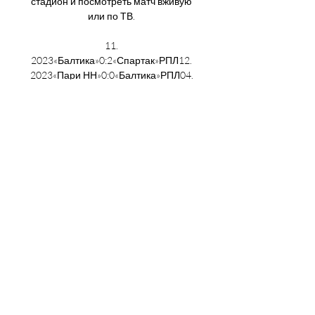
стадион и посмотреть матч вживую 
или по ТВ. 

11. 
2023«Балтика»0:2«Спартак»РПЛ12. 
2023«Пари НН»0:0«Балтика»РПЛ04. 
2023«Балтика»0:2«Зенит»РПЛ31. 10. 
2023«Балтика»4:1«Ахмат»Кубок 
России27. 
2023«Рубин»1:0«Балтика»РПЛПосле
дние пять игр 
«Локомотива»:ДатаКоманда 
1СчетКоманда 2Турнир25. 
2023«Крылья 
Советов»3:3«Локомотив»РПЛ11. 
2023«Локомотив»2:1«Ахмат»РПЛ05. 
2023«Локомотив»1:1«Спартак»РПЛ0
1. 2023«Локомотив»3:0«Рубин»Кубок 
России28. 
2023«Ростов»1:0«Локомотив»РПЛМе
сто в турнирной таблицеНа 
предыдущем этапе “Локомотив” 