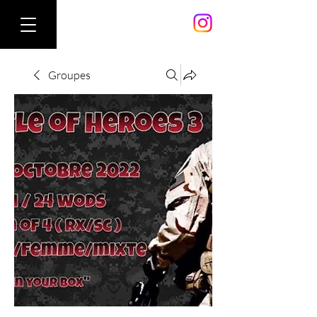
Groupes