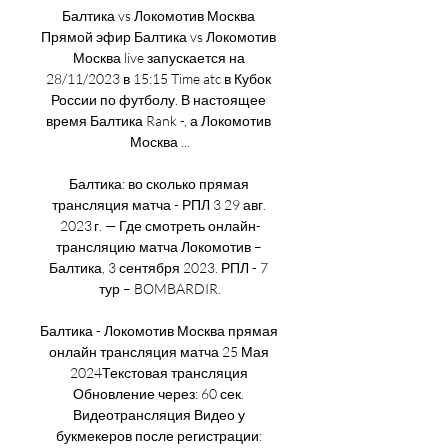
Балтика vs Локомотив Москва 
Прямой эфир Балтика vs Локомотив 
Москва live запускается на 
28/11/2023 в 15:15 Time atc в Кубок 
России по футболу. В настоящее 
время Балтика Rank -, а Локомотив 
Москва ...

Балтика: во сколько прямая 
трансляция матча - РПЛ 3 29 авг. 
2023 г. — Где смотреть онлайн-
трансляцию матча Локомотив – 
Балтика, 3 сентября 2023. РПЛ - 7 
тур – BOMBARDIR.

Балтика - Локомотив Москва прямая 
онлайн трансляция матча 25 Мая 
2024Текстовая трансляция 
Обновление через: 60 сек. 
Видеотрансляция Видео у 
букмекеров после регистрации: 