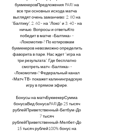
букмекеровПредложения PARI на 
все три основных исхода матча 
выглядят очень заманчиво: 2. 80 на 
“Балтику”, 2. 60 - на “Локо” и 3. 40 - на 
ничью. Вопросы и ответыКто 
победит в матче «Балтика» - 
«Локомотив»? По котировкам 
букмекеров невозможно определить 
фаворита в паре. Нас ждет “игра на 
три результата”. Где бесплатно 
смотреть матч «Балтика» - 
«Локомотив»? Федеральный канал 
«Матч ТВ» покажет калининградскую 
игру в прямом эфире. 

Бонусы на матчБукмекерСумма 
бонусаВид бонусаPARIДо 25 тысяч 
рублейПриветственный«Бетбум»До 
7 тысяч 
рублейПриветственный«Мелбет»До 
15 тысяч рублей100% бонус на 