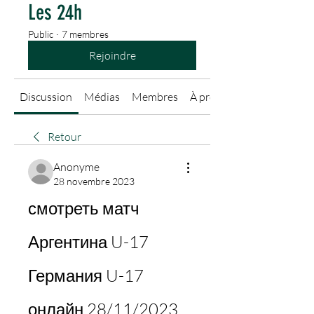
Les 24h
Public
·
7 membres
Rejoindre
Discussion
Médias
Membres
À propos
Retour
Anonyme
28 novembre 2023
смотреть матч 
Аргентина U-17 
Германия U-17 
онлайн 28/11/2023