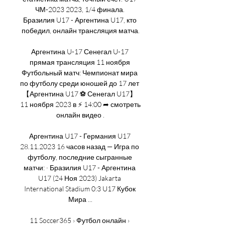
ЧМ-2023 2023, 1/4 финала. 
Бразилия U17 - Аргентина U17, кто 
победил, онлайн трансляция матча.

Аргентина U-17 Сенегал U-17 
прямая трансляция 11 ноября 
Футбольный матч: Чемпионат мира 
по футболу среди юношей до 17 лет 
【Аргентина U17 ⚽ Сенегал U17】 
11 ноября 2023 в ⚡ 14:00 ➦ смотреть 
онлайн видео .

Аргентина U17 - Германия U17 
28.11.2023 16 часов назад — Игра по 
футболу, последние сыгранные 
матчи: · Бразилия U17 - Аргентина 
U17 (24 Ноя 2023) Jakarta 
International Stadium 0:3 U17 Кубок 
Мира ...

11 Soccer365 › Футбол онлайн › 