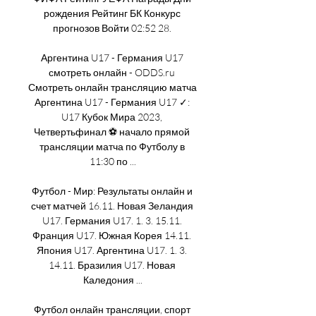
рождения Рейтинг БК Конкурс 
прогнозов Войти 02:52 28. 

Аргентина U17 - Германия U17 
смотреть онлайн - ODDS.ru 
Смотреть онлайн трансляцию матча 
Аргентина U17 - Германия U17 ✓: 
U17 Кубок Мира 2023, 
Четвертьфинал ⚽ начало прямой 
трансляции матча по Футболу в 
11:30 по ...

Футбол - Мир: Результаты онлайн и 
счет матчей 16.11. Новая Зеландия 
U17. Германия U17. 1. 3. 15.11. 
Франция U17. Южная Корея 14.11. 
Япония U17. Аргентина U17. 1. 3. 
14.11. Бразилия U17. Новая 
Каледония ...

Футбол онлайн трансляции, спорт 