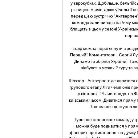
у єврокубках. Щобільше, бельгійс
різницею м’ячів, адже у Бельгії 
перед цією зустріччю "Антверпен"
команда залишилася на 5-му місці
блищать в цьому сезоні Українсько
першос
Ефір можна переглянути в розді
Перший". Коментатори - Сергій Лу
Динамо та збірної України). Так
відбувся в межах 2 туру та за
Шахтар - Антверпен: де дивитися о
групового етапу Ліги чемпіонів п
у вівторок, 28 листопада, на Ф
київським часом. Дивитися пряму
Трансляція доступна за
Турнірне становище команд у гр
можна буде подивитися у прямо
фаворит протистояння, на думку б