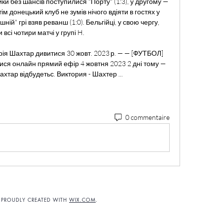
ики без шансів поступилися "Порту" (1:3), у другому — 
ім донецький клуб не зумів нічого вдіяти в гостях у 
ній" грі взяв реванш (1:0). Бельгійці, у свою чергу, 
всі чотири матчі у групі H. 

я Шахтар дивитися 30 жовт. 2023 р. — — [ФУТБОЛ] 
ся онлайн прямий ефір 4 жовтня 2023 2 дні тому — 
хтар відбудетьс. Виктория - Шахтер ...
0 commentaire
. PROUDLY CREATED WITH
WIX.COM
.