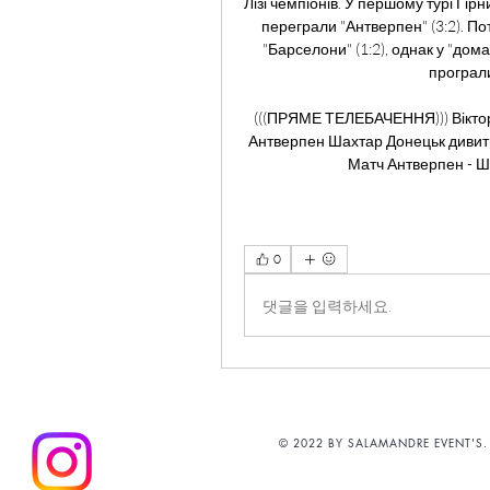
Лізі чемпіонів. У першому турі Гірн
переграли "Антверпен" (3:2). Пот
"Барселони" (1:2), однак у "домаш
програли 
(((ПРЯМЕ ТЕЛЕБАЧЕННЯ))) Вікторі
Антверпен Шахтар Донецьк дивити
Матч Антверпен - Ша
0
댓글을 입력하세요.
© 2022 BY SALAMANDRE EVENT'S