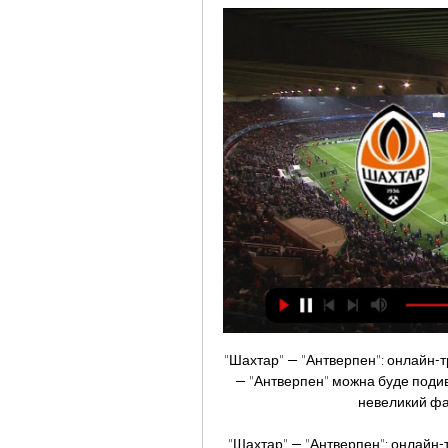
"Шахтар" — "Антверпен": онлайн-т
— "Антверпен" можна буде подиви
невеликий фав
"Шахтар" — "Антверпен": онлайн-т