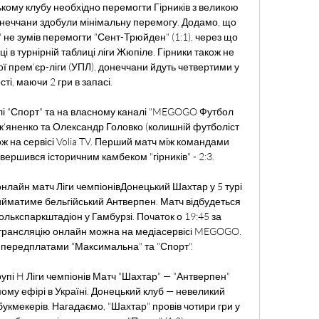
ькому клубу необхідно перемогти Гірників з великою 
донеччани здобули мінімальну перемогу. Додамо, що 
 не зумів перемогти "Сент-Трюйден" (1:1), через що 
 в турнірній таблиці ліги Жюпіле. Гірники також не 
ї прем’єр-ліги (УПЛ), донеччани йдуть четвертими у 
ті, маючи 2 гри в запасі. 

лі "Спорт" та на власному каналі "MEGOGO Футбол 
к'яненко та Олександр Головко (колишній футболіст 
ож на сервісі Volia TV. Перший матч між командами 
вершився історичним камбеком "гірників" - 2:3. 

нлайн матч Ліги чемпіонівДонецький Шахтар у 5 турі 
рийматиме бельгійський Антверпен. Матч відбудеться 
олькспаркштадіон у Гамбурзі. Початок о 19:45 за 
 трансляцію онлайн можна на медіасервісі MEGOGO. 
 передплатами "Максимальна" та "Спорт". 

упі H Ліги чемпіонів Матч "Шахтар" — "Антверпен" 
му ефірі в Україні. Донецький клуб — невеликий 
укмекерів. Нагадаємо, "Шахтар" провів чотири гри у 