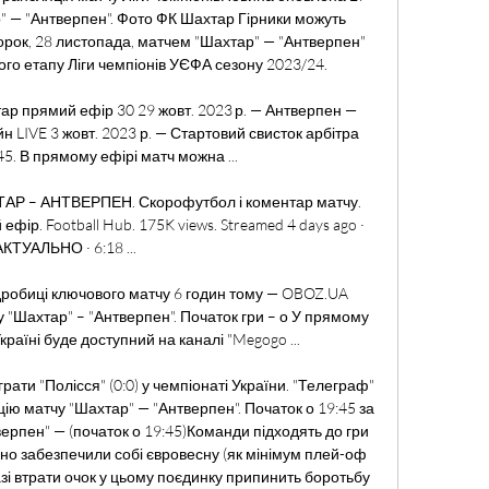
" — "Антверпен". Фото ФК Шахтар Гірники можуть 
торок, 28 листопада, матчем "Шахтар" — "Антверпен" 
ого етапу Ліги чемпіонів УЄФА сезону 2023/24. 

тар прямий ефір 30 29 жовт. 2023 р. — Антверпен — 
н LIVE 3 жовт. 2023 р. — Стартовий свисток арбітра 
5. В прямому ефірі матч можна ...

ХТАР – АНТВЕРПЕН. Скорофутбол і коментар матчу. 
фір. Football Hub. 175K views. Streamed 4 days ago · 
АКТУАЛЬНО · 6:18 ...

одробиці ключового матчу 6 годин тому — OBOZ.UA 
"Шахтар" – "Антверпен". Початок гри – о У прямому 
країні буде доступний на каналі "Megogo ...

рати "Полісся" (0:0) у чемпіонаті України. "Телеграф" 
ю матчу "Шахтар" — "Антверпен". Початок о 19:45 за 
ерпен" — (початок о 19:45)Команди підходять до гри 
чно забезпечили собі євровесну (як мінімум плей-оф 
азі втрати очок у цьому поєдинку припинить боротьбу 