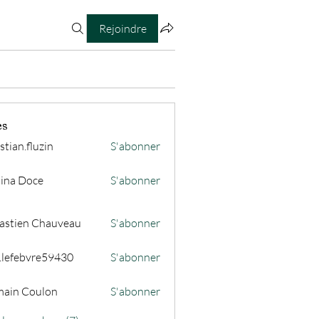
Rejoindre
es
stian.fluzin
S'abonner
fluzin
ina Doce
S'abonner
astien Chauveau
S'abonner
s.lefebvre59430
S'abonner
ain Coulon
S'abonner