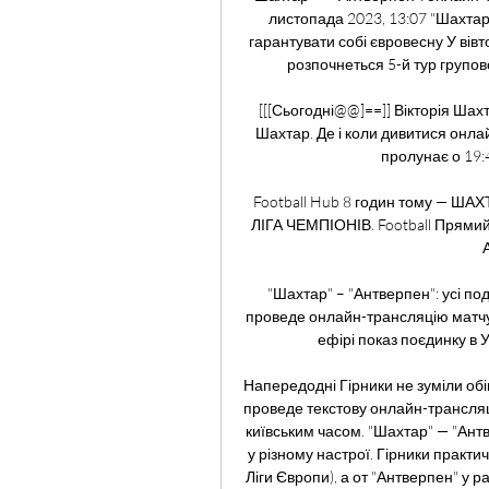
листопада 2023, 13:07 "Шахтар
гарантувати собі євровесну У вів
розпочнеться 5-й тур групов
[[[Сьогодні@@]==]] Вікторія Шах
Шахтар. Де і коли дивитися онлай
пролунає о 19:4
Football Hub 8 годин тому — ША
ЛІГА ЧЕМПІОНІВ. Football Прямий е
"Шахтар" – "Антверпен": усі п
проведе онлайн-трансляцію матчу 
ефірі показ поєдинку в У
Напередодні Гірники не зуміли обіг
проведе текстову онлайн-трансляці
київським часом. "Шахтар" — "Антв
у різному настрої. Гірники практи
Ліги Європи), а от "Антверпен" у р