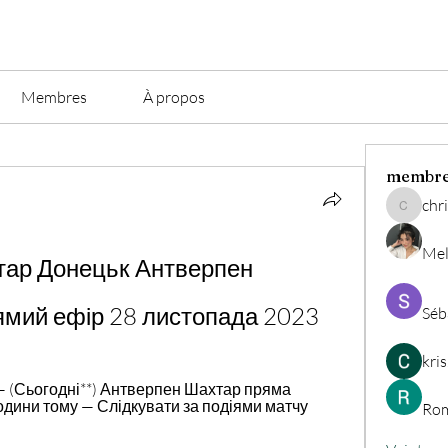
Membres
À propos
membr
chri
christian.
Mel
тар Донецьк Антверпен 
ямий ефір 28 листопада 2023
Séb
kri
 — (Сьогодні**) Антверпен Шахтар пряма 
одини тому — Слідкувати за подіями матчу 
Rom