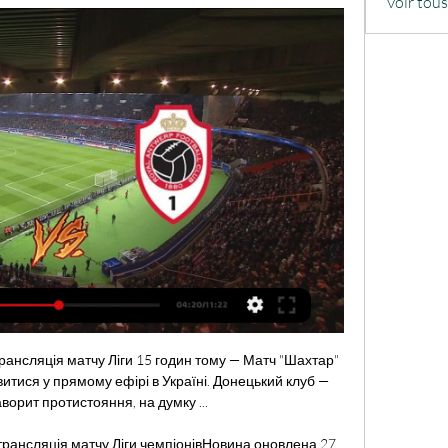
Voir tou
рансляція матчу Ліги 15 годин тому — Матч "Шахтар" 
тися у прямому ефірі в Україні. Донецький клуб — 
орит протистояння, на думку ...

рансляція матчу Ліги чемпіонівНовина оновлена 27 