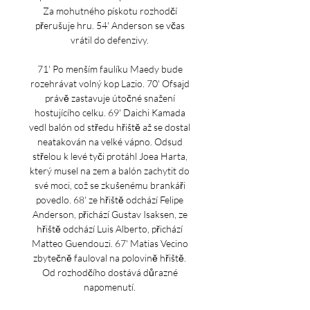
Za mohutného pískotu rozhodčí 
přerušuje hru. 54' Anderson se včas 
vrátil do defenzivy. 

71' Po menším faulíku Maedy bude 
rozehrávat volný kop Lazio. 70' Ofsajd 
právě zastavuje útočné snažení 
hostujícího celku. 69' Daichi Kamada 
vedl balón od středu hřiště až se dostal 
neatakován na velké vápno. Odsud 
střelou k levé tyči protáhl Joea Harta, 
který musel na zem a balón zachytit do 
své moci, což se zkušenému brankáři 
povedlo. 68' ze hřiště odchází Felipe 
Anderson, přichází Gustav Isaksen, ze 
hřiště odchází Luis Alberto, přichází 
Matteo Guendouzi. 67' Matias Vecino 
zbytečně fauloval na polovině hřiště. 
Od rozhodčího dostává důrazné 
napomenutí. 
