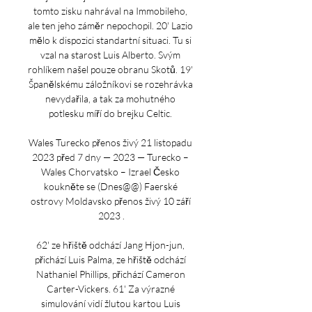
tomto zisku nahrával na Immobileho, 
ale ten jeho záměr nepochopil. 20' Lazio 
mělo k dispozici standartní situaci. Tu si 
vzal na starost Luis Alberto. Svým 
rohlíkem našel pouze obranu Skotů. 19' 
Španělskému záložníkovi se rozehrávka 
nevydařila, a tak za mohutného 
potlesku míří do brejku Celtic. 

Wales Turecko přenos živý 21 listopadu 
2023 před 7 dny — 2023 — Turecko – 
Wales Chorvatsko – Izrael Česko 
koukněte se (Dnes@@) Faerské 
ostrovy Moldavsko přenos živý 10 září 
2023 .

62' ze hřiště odchází Jang Hjon-jun, 
přichází Luis Palma, ze hřiště odchází 
Nathaniel Phillips, přichází Cameron 
Carter-Vickers. 61' Za výrazné 
simulování vidí žlutou kartou Luis 