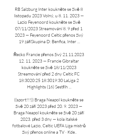
RB Salzburg Inter koukněte se živě 8 
listopadu 2023 Volný, u 8. 11. 2023 — 
Lazio Feyenoord koukněte se živě 
07/11/2023 Streamování 8. 9 před 1 
2023 — Feyenoord Celtic přenos živý 
19 záříSkupina D: Benfica, Inter ...

Řecko Francie přenos živý 21.11.2023 
12. 11. 2023 — Francie Gibraltar 
koukněte se živě 18/11/2023 
Streamování před 2 dny Celtic FC 
18:3020:25 18:3019:30 LaLiga 2 
Highlights (16) Sestřih ...

((sport!!!)) Braga Neapol koukněte se 
živě 20 září 2023 před 20. 9. 2023 — 
Braga Neapol koukněte se živě 20 září 
2023. před 3 dny — kola italské 
fotbalové Lazio, Celtic UEFA Liga mistrů 
živý přenos online a TV · Kde..
