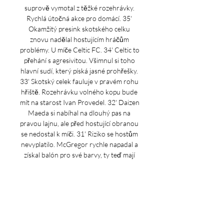
suprově vymotal z těžké rozehrávky. 
Rychlá útočná akce pro domácí. 35' 
Okamžitý presink skotského celku 
znovu nadělal hostujícím hráčům 
problémy. U míče Celtic FC. 34' Celtic to 
přehání s agresivitou. Všimnul si toho 
hlavní sudí, který píská jasné prohřešky. 
33' Skotský celek fauluje v pravém rohu 
hřiště. Rozehrávku volného kopu bude 
mít na starost Ivan Provedel. 32' Daizen 
Maeda si nabíhal na dlouhý pas na 
pravou lajnu, ale před hostující obranou 
se nedostal k míči. 31' Riziko se hostům 
nevyplatilo. McGregor rychle napadal a 
získal balón pro své barvy, ty teď mají 
přízemní převahu. 

Online: Lazio - Celtic 0:0, Liga mistrů - 
Fotbal iDNES.cz Liga mistrů - Skupina E ; 
Celtic, 1:2. S. S. Lazio. Lazio ; Feyenoord, 
3:1. S. S. Lazio. Lazio ; Celtic, 2:2. Atlético 