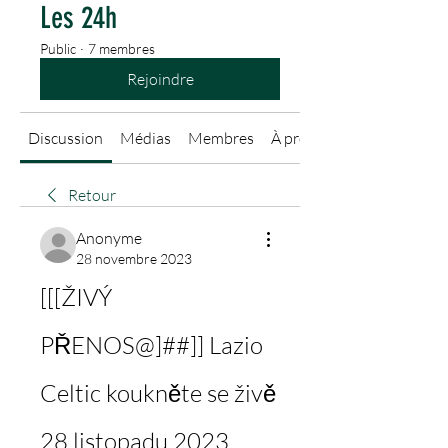
Les 24h
Public
·
7 membres
Rejoindre
Discussion
Médias
Membres
À propos
Retour
Anonyme
28 novembre 2023
[[[ŽIVÝ 
PŘENOS@]##]] Lazio 
Celtic koukněte se živě 
28 listopadu 2023