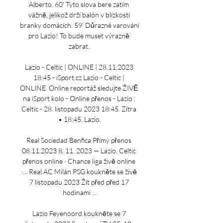
Alberto. 60' Tyto slova bere zatím 
vážně, jelikož drží balón v blízkosti 
branky domácích. 59' Důrazné varování 
pro Lazio! To bude muset výrazně 
zabrat. 

Lazio - Celtic | ONLINE | 28.11.2023 
18:45 - iSport.cz Lazio - Celtic | 
ONLINE. Online reportáž sledujte ŽIVĚ 
na iSport kolo - Online přenos - Lazio : 
Celtic - 28. listopadu 2023 18:45. Zítra 
• 18:45. Lazio.

Real Sociedad Benfica Přímý přenos 
08.11.2023 8. 11. 2023 — Lazio, Celtic 
přenos online · Chance liga živě online 
·... Real AC Milán PSG koukněte se živě 
7 listopadu 2023 Žít před před 17 
hodinami ...

Lazio Feyenoord koukněte se 7 