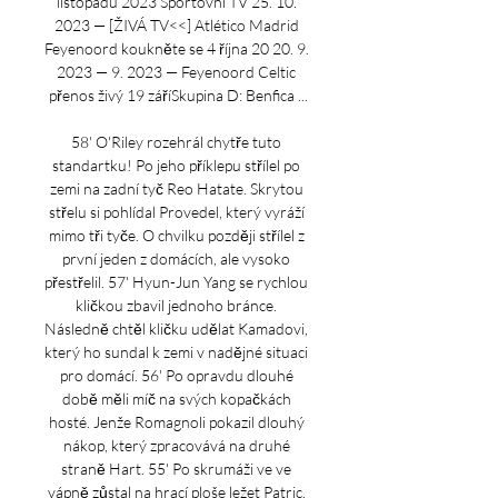
listopadu 2023 Sportovní TV 25. 10. 
2023 — [ŽIVÁ TV<<] Atlético Madrid 
Feyenoord koukněte se 4 října 20 20. 9. 
2023 — 9. 2023 — Feyenoord Celtic 
přenos živý 19 záříSkupina D: Benfica ...

58' O'Riley rozehrál chytře tuto 
standartku! Po jeho příklepu střílel po 
zemi na zadní tyč Reo Hatate. Skrytou 
střelu si pohlídal Provedel, který vyráží 
mimo tři tyče. O chvilku později střílel z 
první jeden z domácích, ale vysoko 
přestřelil. 57' Hyun-Jun Yang se rychlou 
kličkou zbavil jednoho bránce. 
Následně chtěl kličku udělat Kamadovi, 
který ho sundal k zemi v nadějné situaci 
pro domácí. 56' Po opravdu dlouhé 
době měli míč na svých kopačkách 
hosté. Jenže Romagnoli pokazil dlouhý 
nákop, který zpracovává na druhé 
straně Hart. 55' Po skrumáži ve ve 
vápně zůstal na hrací ploše ležet Patric. 