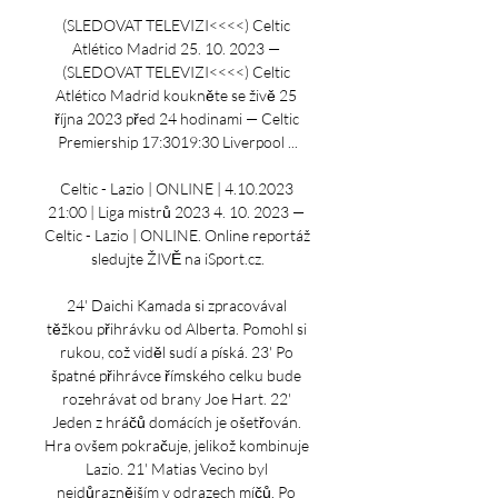
(SLEDOVAT TELEVIZI<<<<) Celtic 
Atlético Madrid 25. 10. 2023 — 
(SLEDOVAT TELEVIZI<<<<) Celtic 
Atlético Madrid koukněte se živě 25 
října 2023 před 24 hodinami — Celtic 
Premiership 17:3019:30 Liverpool ...

Celtic - Lazio | ONLINE | 4.10.2023 
21:00 | Liga mistrů 2023 4. 10. 2023 — 
Celtic - Lazio | ONLINE. Online reportáž 
sledujte ŽIVĚ na iSport.cz.

24' Daichi Kamada si zpracovával 
těžkou přihrávku od Alberta. Pomohl si 
rukou, což viděl sudí a píská. 23' Po 
špatné přihrávce římského celku bude 
rozehrávat od brany Joe Hart. 22' 
Jeden z hráčů domácích je ošetřován. 
Hra ovšem pokračuje, jelikož kombinuje 
Lazio. 21' Matias Vecino byl 
nejdůraznějším v odrazech míčů. Po 