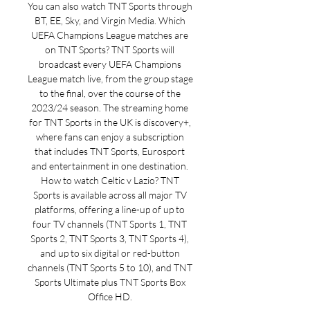
You can also watch TNT Sports through 
BT, EE, Sky, and Virgin Media. Which 
UEFA Champions League matches are 
on TNT Sports? TNT Sports will 
broadcast every UEFA Champions 
League match live, from the group stage 
to the final, over the course of the 
2023/24 season. The streaming home 
for TNT Sports in the UK is discovery+, 
where fans can enjoy a subscription 
that includes TNT Sports, Eurosport 
and entertainment in one destination. 
How to watch Celtic v Lazio? TNT 
Sports is available across all major TV 
platforms, offering a line-up of up to 
four TV channels (TNT Sports 1, TNT 
Sports 2, TNT Sports 3, TNT Sports 4), 
and up to six digital or red-button 
channels (TNT Sports 5 to 10), and TNT 
Sports Ultimate plus TNT Sports Box 
Office HD. 
