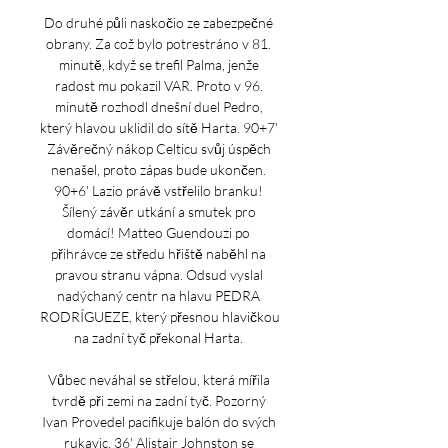
Do druhé půli naskočio ze zabezpečné 
obrany. Za což bylo potrestráno v 81. 
minutě, když se trefil Palma, jenže 
radost mu pokazil VAR. Proto v 96. 
minutě rozhodl dnešní duel Pedro, 
který hlavou uklidil do sítě Harta. 90+7' 
Závěrečný nákop Celticu svůj úspěch 
nenašel, proto zápas bude ukončen. 
90+6' Lazio právě vstřelilo branku! 
Šílený závěr utkání a smutek pro 
domácí! Matteo Guendouzi po 
přihrávce ze středu hřiště naběhl na 
pravou stranu vápna. Odsud vyslal 
nadýchaný centr na hlavu PEDRA 
RODRÍGUEZE, který přesnou hlavičkou 
na zadní tyč překonal Harta. 

Vůbec neváhal se střelou, která mířila 
tvrdě při zemi na zadní tyč. Pozorný 
Ivan Provedel pacifikuje balón do svých 
rukavic. 36' Alistair Johnston se 