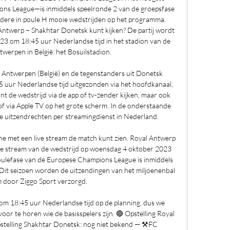
s League—is inmiddels speelronde 2 van de groepsfase 
dere in poule H mooie wedstrijden op het programma. 
ntwerp – Shakhtar Donetsk kunt kijken? De partij wordt 
3 om 18:45 uur Nederlandse tijd in het stadion van de 
twerpen in België: het Bosuilstadion. 

 Antwerpen (België) en de tegenstanders uit Donetsk 
uur Nederlandse tijd uitgezonden via het hoofdkanaal, 
nt de wedstrijd via de app of tv-zender kijken, maar ook 
 via Apple TV op het grote scherm. In de onderstaande 
de uitzendrechten per streamingdienst in Nederland. 

line met een live stream de match kunt zien. Royal Antwerp 
ive stream van de wedstrijd op woensdag 4 oktober 2023 
ulefase van de Europese Champions League is inmiddels 
. Dit seizoen worden de uitzendingen van het miljoenenbal 
door Ziggo Sport verzorgd. 

m 18:45 uur Nederlandse tijd op de planning, dus we 
or te horen wie de basisspelers zijn. 🔴 Opstelling Royal 
stelling Shakhtar Donetsk: nog niet bekend — ⚒FC 