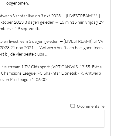
opgenomen. 

 Sjachtar live op 3 okt 2023 — [LIVESTREAM***]] 
oktober 2023 3 dagen geleden — 15 min15 min vrijdag 29 
mbervri 29 sep. voetbal ...

p tv en livestream 3 dagen geleden — [LIVESTREAM!] STVV 
2023 21 nov 2021 — “Antwerp heeft een heel goed team 
t bij de vier beste clubs ...

ive stream 1 TV-Gids sport ; VRT CANVAS. 17:55. Extra 
A Champions League: FC Shakhtar Donetsk - R. Antwerp 
leven Pro League 1. 06:00.
0 commentaire