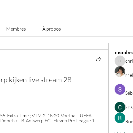
Membres
À propos
membr
chri
christian.
Mel
rp kijken live stream 28 
Séb
kri
5. Extra Time ; VTM 2. 18:20. Voetbal - UEFA 
onetsk - R. Antwerp FC ; Eleven Pro League 1. 
Rom