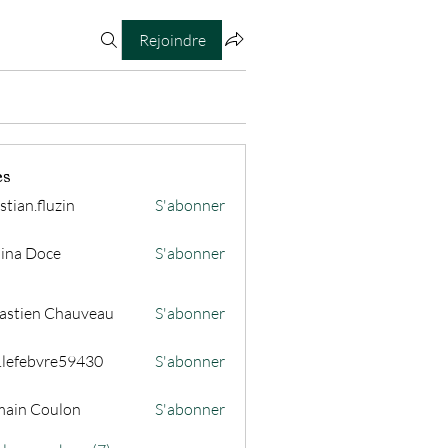
Rejoindre
es
stian.fluzin
S'abonner
fluzin
ina Doce
S'abonner
astien Chauveau
S'abonner
s.lefebvre59430
S'abonner
ain Coulon
S'abonner