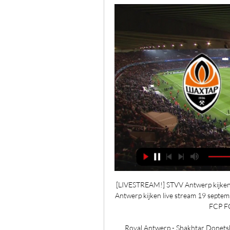
[LIVESTREAM!] STVV Antwerp kijken
Antwerp kijken live stream 19 septe
FCP FC
Royal Antwerp - Shakhtar Donetsk