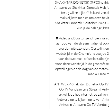
SHAKHTAR DONETSK (@FCShakhtar) O
Antwerp vs. Shakhtar Donetsk Heb je 
terug willen kijken? Je kunt veel
makkelijkste manier om deze te vi
Shakhtar Donetsk 4 oktober 2023 Cha
kun je de belangrijkst
⛔️ VideolandSportuitzendingen van 
aanbod van de streamingdienst opgen
worden uitgezonden. Opstellingen
wedstrijd in de Champions League 20
naar de tweemaal elf spelers die zij
voor deze wedstrijd in de groepsfa
opstellingen op de dag van de match
media. Deze m
ANTWERP-Shakhtar Donetsk Op TV Kij
Op TV Vandaag Live Stream | Antwe
makkelijk op het internet. Je zal ver
Antwerp op tv kijken. op tv van Antw
Antwerp. Antwerp Op TV Vandaag Liv