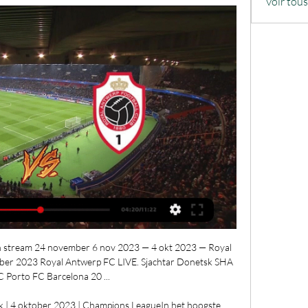
Voir tou
 stream 24 november 6 nov 2023 — 4 okt 2023 — Royal 
mber 2023 Royal Antwerp FC LIVE. Sjachtar Donetsk SHA 
 Porto FC Barcelona 20 ...

 | 4 oktober 2023 | Champions LeagueIn het hoogste 