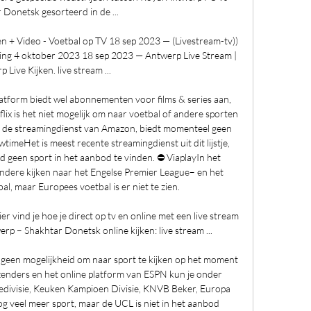
 Donetsk gesorteerd in de ...

 + Video - Voetbal op TV 18 sep 2023 — (Livestream-tv)) 
ing 4 oktober 2023 18 sep 2023 — Antwerp Live Stream | 
 Live Kijken. live stream ...

form biedt wel abonnementen voor films & series aan, 
flix is het niet mogelijk om naar voetbal of andere sporten 
o, de streamingdienst van Amazon, biedt momenteel geen 
meHet is meest recente streamingdienst uit dit lijstje, 
 geen sport in het aanbod te vinden. ⛔️ ViaplayIn het 
ndere kijken naar het Engelse Premier League– en het 
l, maar Europees voetbal is er niet te zien. 

 vind je hoe je direct op tv en online met een live stream 
rp – Shakhtar Donetsk online kijken: live stream ...

 geen mogelijkheid om naar sport te kijken op het moment 
 zenders en het online platform van ESPN kun je onder 
redivisie, Keuken Kampioen Divisie, KNVB Beker, Europa 
 veel meer sport, maar de UCL is niet in het aanbod 