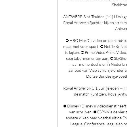
Shakhtar
ANTWERP-Sint-Truiden (1:1) Uitslagen
Royal Antwerp Sjachtar kijken stream
Antwerp
⛔️ HBO MaxDit video on demand-plat
maar niet voor sport. ⛔️ NetflixBij Net
te kijken. ⛔️ Prime VideoPrime Vide
sportabonnementen aan. ⛔️ SkyShowti
maar momenteel is er in Nederland
aanbod van Viaplay kun je onder a
Duitse Bundesliga-voetba
Royal Antwerp FC 1 uur geleden — Hier
de match kunt zien. Royal Antwe
⛔️ Disney+Disney’s videodienst heeft
van schrijven. ⛔️ ESPNVia de vier
andere kijken naar voetbal uit de E
League, Conference League en nog