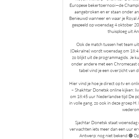
Europese bekertoernooi—de Champion
aangebroken en er staan onder an
Benieuwd wanneer en waar je Royal A
gespeeld op woensdag 4 oktober 202
thuisploeg uit An
Ook de match tussen het team uit
(Oekraïne) wordt woensdag om 18:45 
zo blijkt uit de programmagids. Je ku
onder andere met een Chromecast of
tabel vind je een overzicht van 
Hier vind je hoe je direct op tv en on
– Shakhtar Donetsk online kijken: l
om 18:45 uur Nederlandse tijd De po
in volle gang, zo ook in deze groep H
wederom 
Sjachtar Donetsk staat woensdag o
verwachten iets meer dan een uur ervo
Antwerp: nog niet bekend 🟢 Op