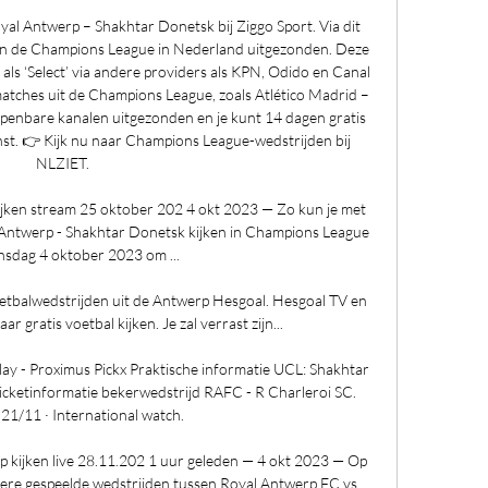
l Antwerp – Shakhtar Donetsk bij Ziggo Sport. Via dit 
an de Champions League in Nederland uitgezonden. Deze 
als ‘Select’ via andere providers als KPN, Odido en Canal 
matches uit de Champions League, zoals Atlético Madrid – 
enbare kanalen uitgezonden en je kunt 14 dagen gratis 
nst. 👉 Kijk nu naar Champions League-wedstrijden bij 
NLZIET. 

jken stream 25 oktober 202 4 okt 2023 — Zo kun je met 
l Antwerp - Shakhtar Donetsk kijken in Champions League 
sdag 4 oktober 2023 om ...

voetbalwedstrijden uit de Antwerp Hesgoal. Hesgoal TV en 
r gratis voetbal kijken. Je zal verrast zijn...

play - Proximus Pickx Praktische informatie UCL: Shakhtar 
cketinformatie bekerwedstrijd RAFC - R Charleroi SC. 
21/11 · International watch.

rp kijken live 28.11.202 1 uur geleden — 4 okt 2023 — Op 
rdere gespeelde wedstrijden tussen Royal Antwerp FC vs 