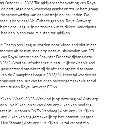
ctober 4, 2023 Terugkijken: samenvatting van Royal 
de partij afgelopen woensdag gemist en zou je hem graag 
al de samenvatting van de wedstrijd online vinden. De 
nden is door naar YouTube te gaan en ‘Royal Antwerp 
mpions League’ in de zoekbalk in te tikken. Vervolgens 
e beelden in een paar minuten terugkijken. 

de Champions League worden door Videoland niet in het 
omen als ze niet lineair op de televisiekanalen van RTL 
 van Royal Antwerp en Shakhtar Donetsk tijdens deze 
23/24 Voetballiefhebbers zijn natuurlijk ook benieuwd 
n geselecteerd om direct bij de aftrap opgesteld te staan 
se van de Champions League 2023/24. Meestal worden de 
 ongeveer een uur van tevoren bekendgemaakt via social 
atch tussen Royal Antwerp FC vs. 

ken. Waar? (2023)Wat vind je op deze pagina? Antwerp 
rp Live Kijken. op tv van Antwerp kijken kan heel erg 
rast zijn... Antwerp Op TV Vandaag | Antwerp Live Kijken. 
erp kijken kan erg gemakkelijk op het internet. Hesgoal 
e Stream | Antwerp Live Kijken. Je zal verrast zijn... 
