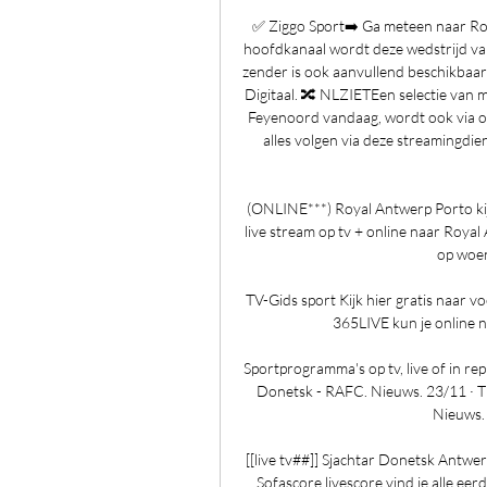
✅ Ziggo Sport➡️ Ga meteen naar Roya
hoofdkanaal wordt deze wedstrijd v
zender is ook aanvullend beschikbaar 
Digitaal. 🔀 NLZIETEen selectie van 
Feyenoord vandaag, wordt ook via op
alles volgen via deze streamingdie
(ONLINE***) Royal Antwerp Porto ki
live stream op tv + online naar Roya
op woen
TV-Gids sport Kijk hier gratis naar 
365LIVE kun je online naa
Sportprogramma's op tv, live of in re
Donetsk - RAFC. Nieuws. 23/11 · Ti
Nieuws. 
[[live tv##]] Sjachtar Donetsk Antwe
Sofascore livescore vind je alle ee