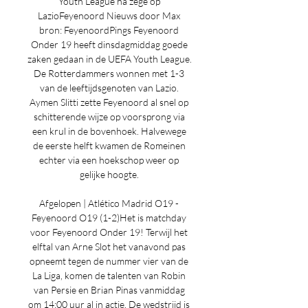
Youth League na zege op 
LazioFeyenoord Nieuws door Max 
bron: FeyenoordPings Feyenoord 
Onder 19 heeft dinsdagmiddag goede 
zaken gedaan in de UEFA Youth League. 
De Rotterdammers wonnen met 1-3 
van de leeftijdsgenoten van Lazio. 
Aymen Slitti zette Feyenoord al snel op 
schitterende wijze op voorsprong via 
een krul in de bovenhoek. Halvewege 
de eerste helft kwamen de Romeinen 
echter via een hoekschop weer op 
gelijke hoogte. 

Afgelopen | Atlético Madrid O19 - 
Feyenoord O19 (1-2)Het is matchday 
voor Feyenoord Onder 19! Terwijl het 
elftal van Arne Slot het vanavond pas 
opneemt tegen de nummer vier van de 
La Liga, komen de talenten van Robin 
van Persie en Brian Pinas vanmiddag 
om 14:00 uur al in actie. De wedstrijd is 