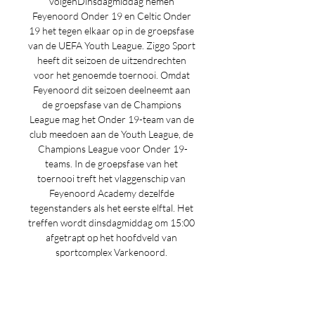
volgenDinsdagmiddag nemen 
Feyenoord Onder 19 en Celtic Onder 
19 het tegen elkaar op in de groepsfase 
van de UEFA Youth League. Ziggo Sport 
heeft dit seizoen de uitzendrechten 
voor het genoemde toernooi. Omdat 
Feyenoord dit seizoen deelneemt aan 
de groepsfase van de Champions 
League mag het Onder 19-team van de 
club meedoen aan de Youth League, de 
Champions League voor Onder 19-
teams. In de groepsfase van het 
toernooi treft het vlaggenschip van 
Feyenoord Academy dezelfde 
tegenstanders als het eerste elftal. Het 
treffen wordt dinsdagmiddag om 15:00 
afgetrapt op het hoofdveld van 
sportcomplex Varkenoord. 

Voor de voorbeschouwing kun je al om 
17. 55 uur naar RTL 7 schakelen. Op 
Ziggo Sport Voetbal start de uitzending 