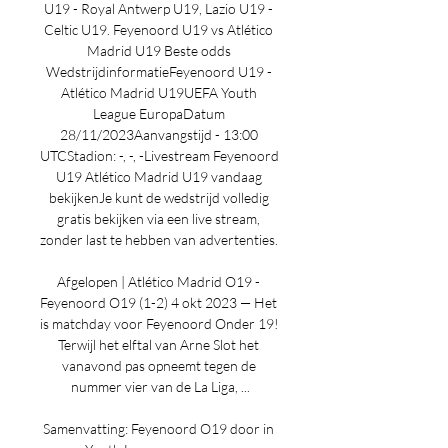
U19 - Royal Antwerp U19, Lazio U19 - 
Celtic U19. Feyenoord U19 vs Atlético 
Madrid U19 Beste odds 
WedstrijdinformatieFeyenoord U19 - 
Atlético Madrid U19UEFA Youth 
League EuropaDatum 
28/11/2023Aanvangstijd - 13:00 
UTCStadion: -, -, -Livestream Feyenoord 
U19 Atlético Madrid U19 vandaag 
bekijkenJe kunt de wedstrijd volledig 
gratis bekijken via een live stream, 
zonder last te hebben van advertenties. 

Afgelopen | Atlético Madrid O19 - 
Feyenoord O19 (1-2) 4 okt 2023 — Het 
is matchday voor Feyenoord Onder 19! 
Terwijl het elftal van Arne Slot het 
vanavond pas opneemt tegen de 
nummer vier van de La Liga, ...

Samenvatting: Feyenoord O19 door in 