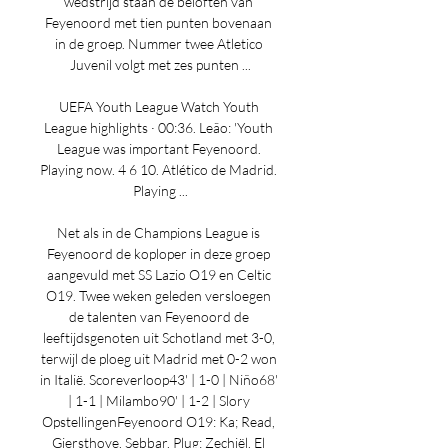
wedstrijd staan de beloften van 
Feyenoord met tien punten bovenaan 
in de groep. Nummer twee Atletico 
Juvenil volgt met zes punten ...

UEFA Youth League Watch Youth 
League highlights · 00:36. Leão: 'Youth 
League was important Feyenoord. 
Playing now. 4 6 10. Atlético de Madrid. 
Playing ...

Net als in de Champions League is 
Feyenoord de koploper in deze groep 
aangevuld met SS Lazio O19 en Celtic 
O19. Twee weken geleden versloegen 
de talenten van Feyenoord de 
leeftijdsgenoten uit Schotland met 3-0, 
terwijl de ploeg uit Madrid met 0-2 won 
in Italië. Scoreverloop43' | 1-0 | Niño68' 
| 1-1 | Milambo90' | 1-2 | Slory 
OpstellingenFeyenoord O19: Ka; Read, 
Giersthove, Sebbar, Plug; Zechiël, El 