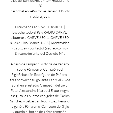
alles del partidoHead - to - Headúltimo 
20 
partidosFénix4VictoriasPeñarol11Victo
riasUruguay. 

Escuchanos en Vivo - Carve850 | 
Escucha todo el País RADIO CARVE. 
album-art. CARVE 850. 1. CARVE 850. 
© 2021 Río Branco 1483 | Montevideo 
- Uruguay - contacto@sadrep.com.uy. 
En cumplimiento del Decreto N° ...

A paso de campeón: victoria de Peñarol 
sobre Fénix en el Campeón del 
SigloSebastián Rodríguez, de Peñarol, 
tras convertir su gol ante Fénix, el 28 de 
abril, en el estadio Campeón del Siglo. 
Foto: Alessandro Maradei El aurinegro 
aseguró los puntos con goles de Carlos 
Sánchez y Sebastián Rodríguez. Peñarol 
le ganó a Fénix en el Campeón del Siglo 
y quedó al borde de gritar campeón. 
