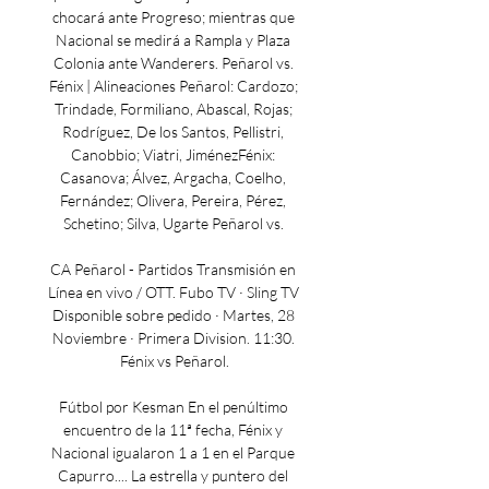
chocará ante Progreso; mientras que 
Nacional se medirá a Rampla y Plaza 
Colonia ante Wanderers. Peñarol vs. 
Fénix | Alineaciones Peñarol: Cardozo; 
Trindade, Formiliano, Abascal, Rojas; 
Rodríguez, De los Santos, Pellistri, 
Canobbio; Viatri, JiménezFénix: 
Casanova; Álvez, Argacha, Coelho, 
Fernández; Olivera, Pereira, Pérez, 
Schetino; Silva, Ugarte Peñarol vs. 

CA Peñarol - Partidos Transmisión en 
Línea en vivo / OTT. Fubo TV · Sling TV 
Disponible sobre pedido · Martes, 28 
Noviembre · Primera Division. 11:30. 
Fénix vs Peñarol.

Fútbol por Kesman En el penúltimo 
encuentro de la 11ª fecha, Fénix y 
Nacional igualaron 1 a 1 en el Parque 
Capurro.... La estrella y puntero del 