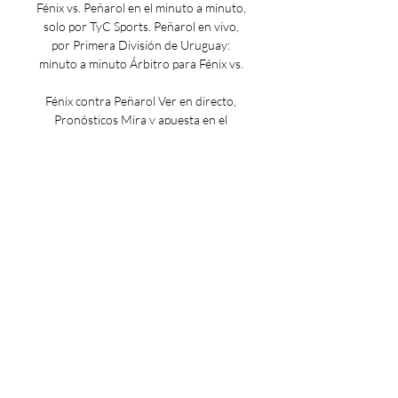
Fénix vs. Peñarol en el minuto a minuto, 
solo por TyC Sports. Peñarol en vivo, 
por Primera División de Uruguay: 
minuto a minuto Árbitro para Fénix vs. 

Fénix contra Peñarol Ver en directo, 
Pronósticos Mira y apuesta en el 
partido en vivo. Regístrese o inicie 
sesión para ver la transmisión en vivo. 
Para ver Fénix vs Peñarol, se necesita 
una cuenta ...

Mathías Olivera: la lesión que pudo ser 
más grave, jugar de zaguero y el futuro 
cercano de la selección Escuchá la 
entrevista completa. Thiago Vecino: 
"Estams felices de depender de 
nosotros" El negriazúl mira desde 
arriba en la Anual y el Clausura. 
Maximiliano Araújo: "Vi muchas veces la 
jugada, no puedo creer como me cobró 