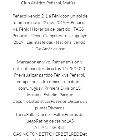
Club Atlético Peñarol, Matías ...

Peñarol venció 2-1 a Fénix con un gol de 
último minuto 22 nov 2019 — Peñarol 
vs. Fénix | Horarios del partido · TAGS · 
Peñarol · Fénix · Campeonato Uruguayo 
2019 · Las más leídas · Nacional venció 
1-0 a América por ...

Marcador en vivo, Retransmisión y 
enfrentamientos directos 11/28/2023. 
Previsualizar partido Fénix vs Peñarol, 
equipo, hora de comienzo. Tribuna. 
comUruguay. Primera División13 
Jornada, Estadio: Parque 
CapurroEstadísticasPosesiónDisparos a 
puertaDisparos 
fueraFaltasCórnersFaltasFueras de 
juegoRating de casinoLAS 
ATLANTISFIRST 
CASINOFONBETPOKERBET1REDDet