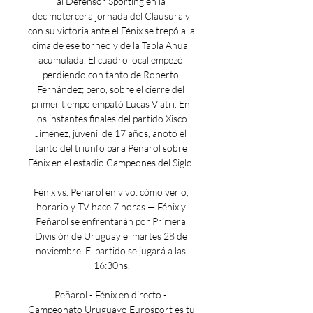
al Defensor Sporting en la 
decimotercera jornada del Clausura y 
con su victoria ante el Fénix se trepó a la 
cima de ese torneo y de la Tabla Anual 
acumulada. El cuadro local empezó 
perdiendo con tanto de Roberto 
Fernández; pero, sobre el cierre del 
primer tiempo empató Lucas Viatri. En 
los instantes finales del partido Xisco 
Jiménez, juvenil de 17 años, anotó el 
tanto del triunfo para Peñarol sobre 
Fénix en el estadio Campeones del Siglo. 

Fénix vs. Peñarol en vivo: cómo verlo, 
horario y TV hace 7 horas — Fénix y 
Peñarol se enfrentarán por Primera 
División de Uruguay el martes 28 de 
noviembre. El partido se jugará a las 
16:30hs.

Peñarol - Fénix en directo - 
Campeonato Uruguayo Eurosport es tu 