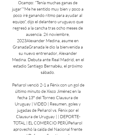
Ocampo: “Tenía muchas ganas de 
jugar”"Me he sentido muy bien y poco a 
poco iré ganando ritmo para ayudar al 
equipo", dijo el delantero uruguayo que 
regresó a la cancha tras ocho meses de 
ausencia. 26 noviembre, 
2023Alexander Medina, asume en 
GranadaGranada le dio la bienvenida a 
su nuevo entrenador, Alexander 
Medina. Debuta ante Real Madrid, en el 
estadio Santiago Bernabéu, el próximo 
sábado. 

Peñarol venció 2-1 a Fénix con un gol de 
último minuto de Xisco Jiménez en la 
fecha 13° del Torneo Clausura de 
Uruguay | VIDEO | Resumen, goles y 
jugadas de Peñarol vs. Fénix por el 
Clausura de Uruguay | | DEPORTE-
TOTAL | EL COMERCIO PERÚPeñarol 
aprovechó la caída del Nacional frente 