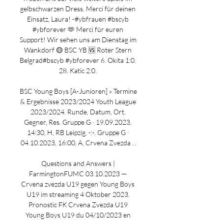
gelbschwarzen Dress. Merci für deinen 
Einsatz, Laura! -#ybfrauen #bscyb 
#ybforever 🫶 Merci für euren 
Support! Wir sehen uns am Dienstag im 
Wankdorf 🟡️ BSC YB 🆚 Roter Stern 
Belgrad#bscyb #ybforever 6. Okita 1:0. 
28. Katic 2:0. 

BSC Young Boys [A-Junioren] » Termine 
& Ergebnisse 2023/2024 Youth League 
2023/2024. Runde, Datum, Ort, 
Gegner, Res. Gruppe G · 19.09.2023, 
14:30, H, RB Leipzig, -:-. Gruppe G · 
04.10.2023, 16:00, A, Crvena Zvezda ...

Questions and Answers | 
FarmingtonFUMC 03.10.2023 — 
Crvena zvezda U19 gegen Young Boys 
U19 im streaming 4 Oktober 2023. 
Pronostic FK Crvena Zvezda U19 
Young Boys U19 du 04/10/2023 en 