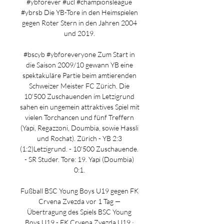
#ybforever #ucl #championsleague 
#ybrsb Die YB-Tore in den Heimspielen 
gegen Roter Stern in den Jahren 2004 
und 2019. 

#bscyb #ybforeveryone Zum Start in 
die Saison 2009/10 gewann YB eine 
spektakuläre Partie beim amtierenden 
Schweizer Meister FC Zürich. Die 
10'500 Zuschauenden im Letzigrund 
sahen ein ungemein attraktives Spiel mit 
vielen Torchancen und fünf Treffern 
(Yapi, Regazzoni, Doumbia, sowie Hassli 
und Rochat). Zürich - YB 2:3 
(1:2)Letzigrund. - 10'500 Zuschauende. 
- SR Studer. Tore: 19. Yapi (Doumbia) 
0:1. 

Fußball BSC Young Boys U19 gegen FK 
Crvena Zvezda vor 1 Tag — 
Übertragung des Spiels BSC Young 
Boys U19 - FK Crvena Zvezda U19 · 