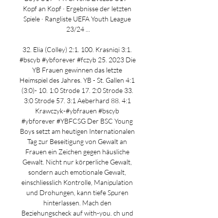
Kopf an Kopf · Ergebnisse der letzten 
Spiele · Rangliste UEFA Youth League 
23/24 ...

32. Elia (Colley) 2:1. 100. Krasniqi 3:1. 
#bscyb #ybforever #fczyb 25. 2023 Die 
YB Frauen gewinnen das letzte 
Heimspiel des Jahres. YB - St. Gallen 4:1 
(3:0)-️ 10. 1:0 Strode️ 17. 2:0 Strode️ 33. 
3:0 Strode 57. 3:1 Aeberhard️ 88. 4:1 
Krawczyk-#ybfrauen #bscyb 
#ybforever #YBFCSG Der BSC Young 
Boys setzt am heutigen Internationalen 
Tag zur Beseitigung von Gewalt an 
Frauen ein Zeichen gegen häusliche 
Gewalt. Nicht nur körperliche Gewalt, 
sondern auch emotionale Gewalt, 
einschliesslich Kontrolle, Manipulation 
und Drohungen, kann tiefe Spuren 
hinterlassen. Mach den 
Beziehungscheck auf with-you. ch und 