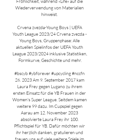
Fröhlichkeit, während «Life» auf die 
Wiederverwendung von Materialien 
hinweist. 

Crvena zvezda-Young Boys | UEFA 
Youth League 2023/24 Crvena zvezda - 
Young Boys, Gruppenphase: Alle 
aktuellen Spielinfos der UEFA Youth 
League 2023/2024 inklusive Statistiken, 
Formkurve, Geschichte und mehr.

#bscyb #ybforever #upcycling #nccfn 
26. 2023 Am 9. September 2017 kam 
Laura Frey gegen Lugano zu ihrem 
ersten Einsatz für die YB Frauen in der 
Women's Super League. Seitdem kamen 
weitere 99 dazu. Im Cupspiel gegen 
Aarau am 12. November 2023 
absolvierte Laura Frey ihr 100. 
Pflichtspiel für YB. Dafür möchten wir 
ihr herzlich danken, gratulieren und 
freuen uns auf viele weitere Spiele im 