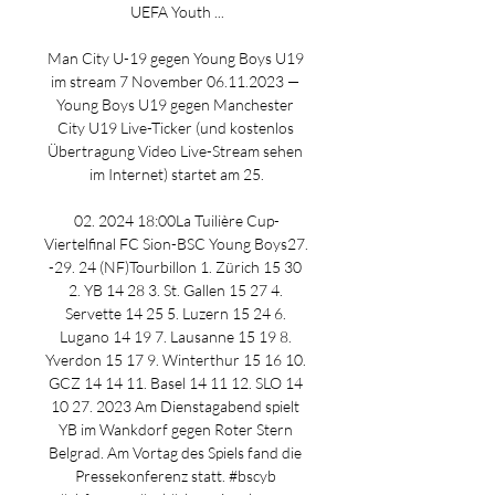
UEFA Youth ...

Man City U-19 gegen Young Boys U19 
im stream 7 November 06.11.2023 — 
Young Boys U19 gegen Manchester 
City U19 Live-Ticker (und kostenlos 
Übertragung Video Live-Stream sehen 
im Internet) startet am 25.

02. 2024 18:00La Tuilière Cup-
Viertelfinal FC Sion-BSC Young Boys27. 
-29. 24 (NF)Tourbillon 1. Zürich 15 30 
2. YB 14 28 3. St. Gallen 15 27 4. 
Servette 14 25 5. Luzern 15 24 6. 
Lugano 14 19 7. Lausanne 15 19 8. 
Yverdon 15 17 9. Winterthur 15 16 10. 
GCZ 14 14 11. Basel 14 11 12. SLO 14 
10 27. 2023 Am Dienstagabend spielt 
YB im Wankdorf gegen Roter Stern 
Belgrad. Am Vortag des Spiels fand die 
Pressekonferenz statt. #bscyb 