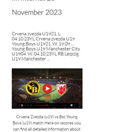
November 2023
Crvena zvezda U1921. L. 
04.10.23YL Crvena zvezda U19 
Young Boys U1921. W. 19.09 ... 
Young Boys U19 Manchester City 
U1904. W. 04.10.23YL RB Leipzig 
U19 Manchester ...
Crvena Zvezda (u19) vs Bsc Young 
Boys (u19) match Here on xscores you 
can find all detailed information about 