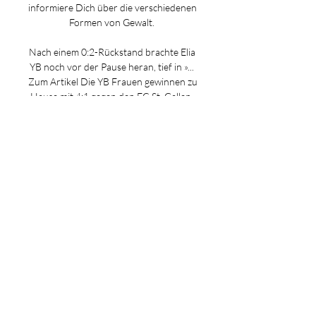
informiere Dich über die verschiedenen 
Formen von Gewalt. 

Nach einem 0:2-Rückstand brachte Elia 
YB noch vor der Pause heran, tief in »... 
Zum Artikel Die YB Frauen gewinnen zu 
Hause mit 4:1 gegen den FC St. Gallen. 
Ein Hattrick von Courtney Strode in 
der ersten Halbzeit und ein später 
Treffer »... Zum Artikel Herzlich 
willkommen in unserem Matchcenter! 
Hier gibt es den Live-Ticker, 
Geschichten, Bilder, Videos und mehr 
zum nächsten YB-Spiel... »... Zum Artikel 
Die Young Boys haben drei verletzte 
Spieler zu beklagen. Kastriot Imeri hat 
sich im Training eine schwere 
Aussenband-Verletzung im rechten 
Knie »... Zum Artikel Burkhalter-Cup FC 
Breitenrain-BSC Young Boys1:130. 
