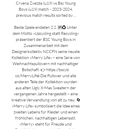
Crvena Zvezda (u19) vs Bsc Young 
Boys (u19) match - 2023-2024, 
previous match results sorted by ...

Beide Spiele endeten 2:2. 🆙♻️ Unter 
dem Motto «Upcycling statt Recycling» 
präsentiert der BSC Young Boys in 
Zusammenarbeit mit dem 
Designerkollektiv NCCFN seine neuste 
Kollektion «Merry Life» – eine Serie von 
Weihnachtspullovern mit nachhaltiger 
Botschaft. 👉 https://bscyb. 
co/MerryLifeℹ️ Die Pullover und alle 
anderen Teile der Kollektion wurden 
aus alten Ugly X-Mas Sweatern der 
vergangenen Jahre hergestellt – eine 
kreative Verwandlung von alt zu neu. 🔄 
«Merry Life» symbolisiert die Idee eines 
zweiten Lebens für Kleider und einen 
fröhlichen, nachhaltigen Lebensstil. 
«Merry» steht für Freude und 