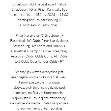
Strasbourg IG The basketball match 
Strasbourg IG vs. Pinar Karsıyaka live 
stream starts on 15 Nov 2023 at 11:00. 
Starting lineups: Strasbourg IG 
%HostTeamSquad% Pinar ...

Pinar Karsiyaka VS Strasbourg - 
Basketball 1x2 Odds Pinar Karsiyaka vs 
Strasbourg Live Score and Analysis. 
Basketball Champions Live Streaming. 
Analysis · Odds. Odds Comp AH Odds 
1x2 Odds Over/Under Odds · FT.

Wiemy, jak ważną dyscypliną jest 
europejska koszykówka oraz jak wielu 
fanów poszukuje informacji 
dotyczących tego, co się dzieje pod 
koszami na Starym Kontynencie. 
Największe kluby, najlepsi zawodnicy i 
najważniejsze mecze – cała koszykówka 
w jednym miejscu. Fani polskiej 