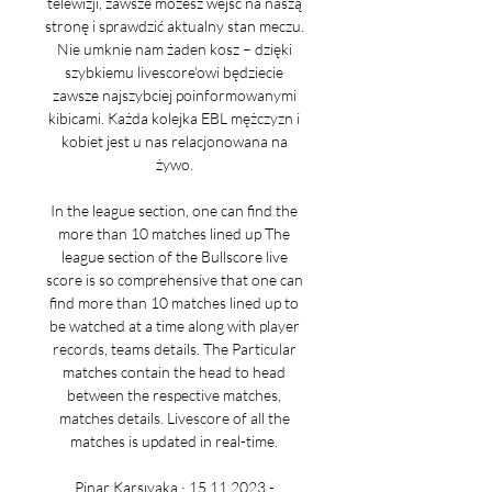
telewizji, zawsze możesz wejść na naszą 
stronę i sprawdzić aktualny stan meczu. 
Nie umknie nam żaden kosz – dzięki 
szybkiemu livescore'owi będziecie 
zawsze najszybciej poinformowanymi 
kibicami. Każda kolejka EBL mężczyzn i 
kobiet jest u nas relacjonowana na 
żywo. 

In the league section, one can find the 
more than 10 matches lined up The 
league section of the Bullscore live 
score is so comprehensive that one can 
find more than 10 matches lined up to 
be watched at a time along with player 
records, teams details. The Particular 
matches contain the head to head 
between the respective matches, 
matches details. Livescore of all the 
matches is updated in real-time. 

Pinar Karsıyaka · 15.11.2023 - 