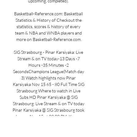
upcoming, completed). 

Basketball-Reference.com: Basketball 
Statistics & History of Checkout the 
statistics, scores & history of every 
team & NBA and WNBA players and 
more on Basketball-Reference.com.

SIG Strasbourg - Pinar Karsiyaka: Live 
Stream & on TV today-13 Days -7 
Hours -35 Minutes -2 
SecondsChampions League(Match day 
3) Watch highlights now Pinar 
Karsiyaka Nov 15 65 - 80 Full Time SIG 
Strasbourg Where to watch in Live 
Subs HD Pinar Karsiyaka @ SIG 
Strasbourg: Live Stream & on TV today 
Pinar Karsiyaka @ SIG Strasbourg took 
place on Nov 15 at 02:00 PM. You can 
use JustWatch to find which streaming 
services are showing highlights, full 
replays and interviews for this event. 
