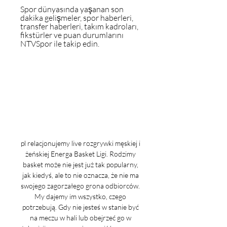
Spor dünyasında yaşanan son 
dakika gelişmeler, spor haberleri, 
transfer haberleri, takım kadroları, 
fikstürler ve puan durumlarını 
NTVSpor ile takip edin.
pl relacjonujemy live rozgrywki męskiej i 
żeńskiej Energa Basket Ligi. Rodzimy 
basket może nie jest już tak popularny, 
jak kiedyś, ale to nie oznacza, że nie ma 
swojego zagorzałego grona odbiorców. 
My dajemy im wszystko, czego 
potrzebują. Gdy nie jesteś w stanie być 
na meczu w hali lub obejrzeć go w 