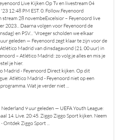
eyenoord Live Kijken Op Tv en livestream 04 
 '23 12:48 PM EST. 0. Follow.Feyenoord 
n stream 28 novembeExcelsior – Feyenoord live 
er 2023... Daarna volgen voor Feyenoord de 
nsdag) en PSV... 'Vroeger scholden we elkaar 
 uur geleden — Feyenoord zegt klaar te zijn voor de 
tlético Madrid van dinsdagavond (21. 00 uur) in 
oord – Atlético Madrid: zo volg je alles en mis je 
el je hier. 
Madrid - Feyenoord Direct kijken. Op dit 
: Atlético Madrid - Feyenoord niet op een 
 programma. Wat je verder niet ...
n Nederland 9 uur geleden — UEFA Youth League: 
al 14. Live. 20:45. Ziggo Ziggo Sport kijken. Neem 
· Ontdek Ziggo Sport ...