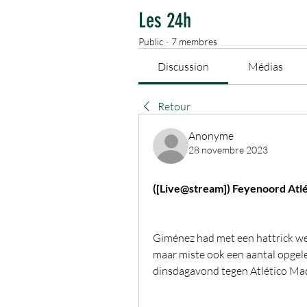
Les 24h
Public
·
7 membres
Discussion
Médias
Retour
Anonyme
28 novembre 2023
([Live@stream]) Feyenoord Atl
Giménez had met een hattrick wel
maar miste ook een aantal opgel
dinsdagavond tegen Atlético Madr