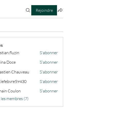
Rejoindre
es
stian.fluzin
S'abonner
fluzin
ina Doce
S'abonner
astien Chauveau
S'abonner
s.lefebvre59430
S'abonner
ain Coulon
S'abonner
s les membres (7)