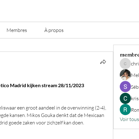
Membres
À propos
membr
chri
christian.
Mel
ético Madrid kijken stream 28/11/2023
Séb
kri
iswaar een groot aandeel in de overwinning (2-4), 
Rom
egde kansen. Mikos Gouka denkt dat de Mexicaan 
Voir tou
id goede zaken voor zichzelf kan doen. 