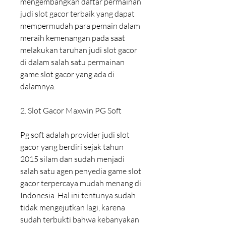
mengembangkan daftar permainan 
judi slot gacor terbaik yang dapat 
mempermudah para pemain dalam 
meraih kemenangan pada saat 
melakukan taruhan judi slot gacor 
di dalam salah satu permainan 
game slot gacor yang ada di 
dalamnya.
2. Slot Gacor Maxwin PG Soft
Pg soft adalah provider judi slot 
gacor yang berdiri sejak tahun 
2015 silam dan sudah menjadi 
salah satu agen penyedia game slot 
gacor terpercaya mudah menang di 
Indonesia. Hal ini tentunya sudah 
tidak mengejutkan lagi, karena 
sudah terbukti bahwa kebanyakan 