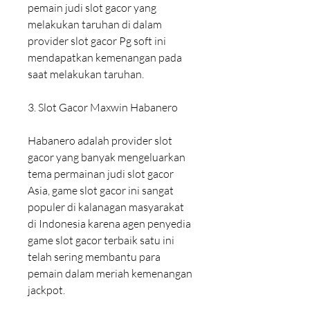
pemain judi slot gacor yang 
melakukan taruhan di dalam 
provider slot gacor Pg soft ini 
mendapatkan kemenangan pada 
saat melakukan taruhan.
3. Slot Gacor Maxwin Habanero
Habanero adalah provider slot 
gacor yang banyak mengeluarkan 
tema permainan judi slot gacor 
Asia, game slot gacor ini sangat 
populer di kalanagan masyarakat 
di Indonesia karena agen penyedia 
game slot gacor terbaik satu ini 
telah sering membantu para 
pemain dalam meriah kemenangan 
jackpot.