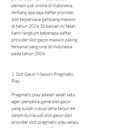
pemain judi online di Indonesia, 
tentang apa saja daftar provider 
slot terpercaya gampang maxwin 
di tahun 2024. Di bawah ini telah 
kami rangkum beberapa daftar 
provider slot gacor maxwin paling 
terkenal yang viral di Indonesia 
pada tahun 2024.
1. Slot Gacor Maxwin Pragmatic 
Play
Pragmatic play adalah salah satu 
agen penyedia game slot gacor 
yang sudah cukup lama terjun ke 
dalam dunia judi slot gacor dan 
provider slot pragmatic play selalu 