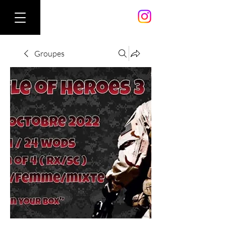
Groupes