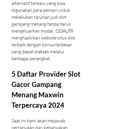
alternatif terbaru yang bisa 
digunakan para pemain untuk 
melakukan taruhan judi slot 
gampang menang tanpa harus 
mengeluarkan modal.  QDAL88 
menghadirkan website situs slot 
terbaik dengan bonus terbesar 
yang dapat diakses melalui 
berbagai perangkat
5 Daftar Provider Slot 
Gacor Gampang 
Menang Maxwin 
Terpercaya 2024
Saat ini kami akan mejawab 
pertanyaan dari kebanyakan 