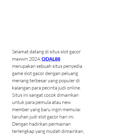
Selamat datang di situs slot gacor 
maxwin 2024, 
QDAL88
merupakan sebuah situs penyedia 
game slot gacor dengan peluang 
menang terbesar yang populer di 
kalangan para pecinta judi online. 
Situs ini sangat cocok dimainkan 
untuk para pemula atau new 
member yang baru ingin memulai 
taruhan judi slot gacor hari ini. 
Dengan hadirkan permainan 
terlengkap yang mudah dimainkan, 