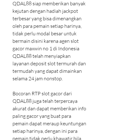
QDAL88 siap memberikan banyak 
kejutan dengan hadiah jackpot 
terbesar yang bisa dimenangkan 
oleh para pemain setiap harinya, 
tidak perlu modal besar untuk 
bermain disini karena agen slot 
gacor maxwin no 1 di Indonesia 
QDAL88 telah menyiapkan 
layanan deposit slot termurah dan 
termudah yang dapat dimainkan 
selama 24 jam nonstop.
Bocoran RTP slot gacor dari 
QDAL88 juga telah terpercaya 
akurat dan dapat memberikan info 
paling gacor yang buat para 
pemain dapat meraup keuntungan 
setiap harinya, dengan ini para 
pemain tidak perlu khawatir bila 