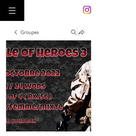
Groupes