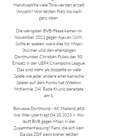
HandicapWie viele Tore werden erzielt 
(Anzahl)? Vom letzten Platz bis nach 
ganz oben. 

Die wenigsten BVB-Pässe kamen im 
November 2021 gegen Ajax an (189). 
Sollte er spielen, wäre dies für Milan-
Stürmer und den ehemaligen 
Dortmunder Christian Pulisic der 50. 
Einsatz in der UEFA Champions League. 
Das sind mehr als doppelte so viele 
Spiele wie jeder andere amerikanische 
Spieler auf dem Konto hat (Weston 
McKennie, 24). Rade Krunic bereitete 
am 1. 

Borussia Dortmund - AC Mailand jetzt 
live: Wer überträgt 04.10.2023 — Wo 
läuft BVB gegen Milan in der 
Zusammenfassung? Fans, die sich kein 
Da das ZDF beim bisher letzten 