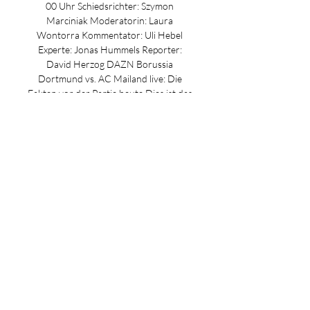
00 Uhr Schiedsrichter: Szymon 
Marciniak Moderatorin: Laura 
Wontorra Kommentator: Uli Hebel 
Experte: Jonas Hummels Reporter: 
David Herzog DAZN Borussia 
Dortmund vs. AC Mailand live: Die 
Fakten vor der Partie heute Dies ist das 
erste UEFA Champions League-Spiel 
zwischen Borussia Dortmund und der 
AC Milan seit der zweiten 
Gruppenphase der Saison 2002/03. 
Damals gewann jeweils die 
Auswärtsmannschaft mit 1-0. Am Ende 
holte Milan den Pokal. Milan hat nur 
zwei seiner 14 UEFA Champions 
League-Spiele gegen deutsche Teams 
verloren (7S 5U). Diese beiden 
Niederlagen gab es im Oktober 1999 
bei Hertha BSC 1999 (0-1) und im März 
2003 bei Borussia Dortmund (0-1). 
