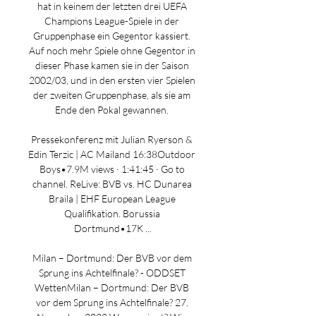
hat in keinem der letzten drei UEFA 
Champions League-Spiele in der 
Gruppenphase ein Gegentor kassiert. 
Auf noch mehr Spiele ohne Gegentor in 
dieser Phase kamen sie in der Saison 
2002/03, und in den ersten vier Spielen 
der zweiten Gruppenphase, als sie am 
Ende den Pokal gewannen. 

Pressekonferenz mit Julian Ryerson & 
Edin Terzic | AC Mailand 16:38Outdoor 
Boys•7.9M views · 1:41:45 · Go to 
channel. ReLive: BVB vs. HC Dunarea 
Braila | EHF European League 
Qualifikation. Borussia 
Dortmund•17K ...

Milan – Dortmund: Der BVB vor dem 
Sprung ins Achtelfinale? - ODDSET 
WettenMilan – Dortmund: Der BVB 
vor dem Sprung ins Achtelfinale? 27. 