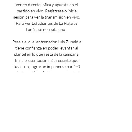
Ver en directo, Mira y apuesta en el 
partido en vivo. Regístrese o inicie 
sesión para ver la transmisión en vivo. 
Para ver Estudiantes de La Plata vs 
Lanús, se necesita una ...

Pese a ello, el entrenador Luis Zubeldía 
tiene confianza en poder levantar al 
plantel en lo que resta de la campaña. 
En la presentación más reciente que 
tuvieron, lograron imponerse por 1-0 
ante Argentinos Juniors, con un gol de 
Lautaro Acosta. El volante de 33 años 
viene siendo determinante en el plantel, 
aunque no solo cuando se trata de 
anotar, sino por su rol protagónico en la 
mitad del campo, para marcar y hacer 
jugar a sus compañeros. 

Actualmente, Lanús se encuentra en el 
tercer lugar de la tabla de posiciones 