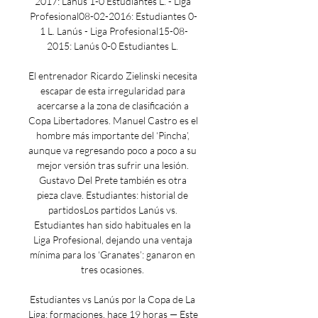
2017: Lanús 1-0 Estudiantes L. - Liga 
Profesional08-02-2016: Estudiantes 0-
1 L. Lanús - Liga Profesional15-08-
2015: Lanús 0-0 Estudiantes L. 

El entrenador Ricardo Zielinski necesita 
escapar de esta irregularidad para 
acercarse a la zona de clasificación a 
Copa Libertadores. Manuel Castro es el 
hombre más importante del ‘Pincha’, 
aunque va regresando poco a poco a su 
mejor versión tras sufrir una lesión. 
Gustavo Del Prete también es otra 
pieza clave. Estudiantes: historial de 
partidosLos partidos Lanús vs. 
Estudiantes han sido habituales en la 
Liga Profesional, dejando una ventaja 
mínima para los ‘Granates’: ganaron en 
tres ocasiones. 

Estudiantes vs Lanús por la Copa de La 
Liga: formaciones, hace 19 horas — Este 