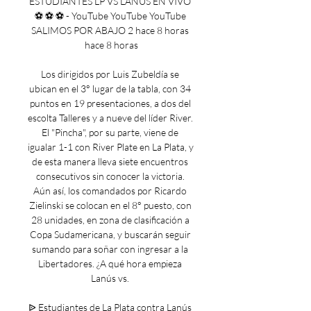
ESTUDIANTES LP VS LANÚS EN VIVO 
⚽️ ⚽️ ⚽️ - YouTube YouTube YouTube 
SALIMOS POR ABAJO 2 hace 8 horas 
hace 8 horas

Los dirigidos por Luis Zubeldía se 
ubican en el 3° lugar de la tabla, con 34 
puntos en 19 presentaciones, a dos del 
escolta Talleres y a nueve del líder River. 
El "Pincha", por su parte, viene de 
igualar 1-1 con River Plate en La Plata, y 
de esta manera lleva siete encuentros 
consecutivos sin conocer la victoria. 
Aún así, los comandados por Ricardo 
Zielinski se colocan en el 8° puesto, con 
28 unidades, en zona de clasificación a 
Copa Sudamericana, y buscarán seguir 
sumando para soñar con ingresar a la 
Libertadores. ¿A qué hora empieza 
Lanús vs. 

ᐉ Estudiantes de La Plata contra Lanús 