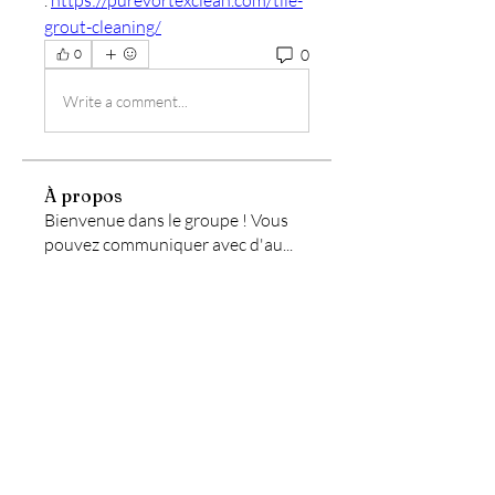
. 
https://purevortexclean.com/tile-
grout-cleaning/
0
0
Write a comment...
À propos
Bienvenue dans le groupe ! Vous
pouvez communiquer avec d'au
...
Lire plus
membres
christian.fluzin
S'abonner
christian.fluzin
Melina Doce
S'abonner
Sébastien Chauveau
S'abonner