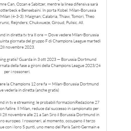
re Can, Ozcan e Sabitzer, mentre la linea difensiva sarà 
tterbeck e Bensebaini. In porta Kobel. Milan-Borussia 
Milan (4-3-3): Maignan; Calabria, Thiaw, Tomori, Theo 
nic, Reijnders; Chukwueze, Giroud, Pulisic. All. 

 in diretta tv tra 8 ore — Dove vedere Milan-Borussia 
quinta giornata del gruppo F di Champions League martedì 
28 novembre 2023.

ing gratis? Guarda in 3 ott 2023 — Borussia Dortmund 
ornata della fase a gironi della Champions League 2023/24 
per i rossoneri.

re la Champions 12 ore fa — Milan-Borussia Dortmund 
e vederla in diretta (anche gratis)

in tv e streaming: le probabili formazioniRedazione 27 
fallire. Il Milan, reduce dal successo in campionato per 
dì 28 novembre alle 21 a San Siro il Borussia Dortmund in 
uro europeo. I rossoneri, al momento, occupano il terzo 
e con i loro 5 punti, uno meno del Paris Saint-Germain e 