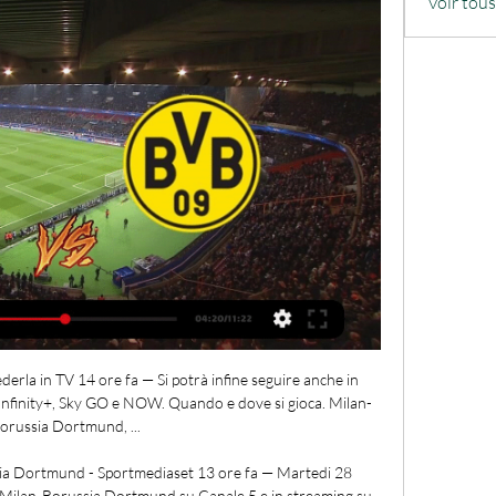
Voir tou
rla in TV 14 ore fa — Si potrà infine seguire anche in 
 Infinity+, Sky GO e NOW. Quando e dove si gioca. Milan-
orussia Dortmund, ...

a Dortmund - Sportmediaset 13 ore fa — Martedi 28 
o Milan-Borussia Dortmund su Canale 5 e in streaming su 