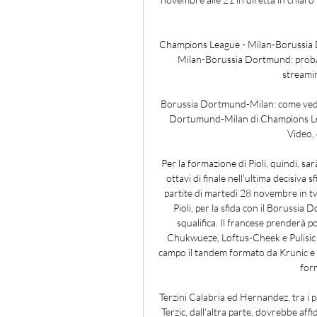
Champions League - Milan-Borussia 
Milan-Borussia Dortmund: probabil
streami
Borussia Dortmund-Milan: come veder
Dortumund-Milan di Champions Leag
Video, d
Per la formazione di Pioli, quindi, sarà
ottavi di finale nell'ultima decisiva
partite di martedì 28 novembre in tv
Pioli, per la sfida con il Borussia
squalifica. Il francese prenderà p
Chukwueze, Loftus-Cheek e Pulisic (a
campo il tandem formato da Krunic e R
form
Terzini Calabria ed Hernandez, tra i p
Terzic, dall'altra parte, dovrebbe aff