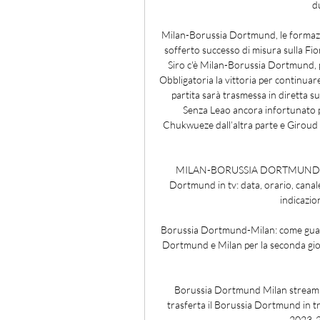
d
Milan-Borussia Dortmund, le formazion
sofferto successo di misura sulla Fior
Siro c'è Milan-Borussia Dortmund, p
Obbligatoria la vittoria per continuar
partita sarà trasmessa in diretta s
Senza Leao ancora infortunato pro
Chukwueze dall’altra parte e Giroud 
MILAN-BORUSSIA DORTMUND in tv:
Dortmund in tv: data, orario, cana
indicazion
Borussia Dortmund-Milan: come guard
Dortmund e Milan per la seconda gio
Borussia Dortmund Milan streaming
trasferta il Borussia Dortmund in t
2023-20