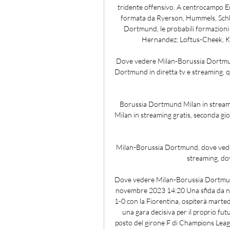
tridente offensivo. A centrocampo Em
formata da Ryerson, Hummels, Schlo
Dortmund, le probabili formazioni 
Hernandez; Loftus-Cheek, Kru
Dove vedere Milan-Borussia Dortmund
Dortmund in diretta tv e streaming, 
Borussia Dortmund Milan in stream
Milan in streaming gratis, seconda gi
Milan-Borussia Dortmund, dove vede
streaming, dov
Dove vedere Milan-Borussia Dortmund 
novembre 2023 14:20 Una sfida da non 
1-0 con la Fiorentina, ospiterà marte
una gara decisiva per il proprio fut
posto del girone F di Champions Leagu