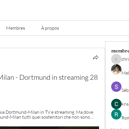
Membres
À propos
membr
chri
christian.
Mel
lan - Dortmund in streaming 28 
Séb
kri
ia Dortmund-Milan in TV e streaming. Ma dove 
d-Milan tutti quei sostenitori che non sono ...
Rom