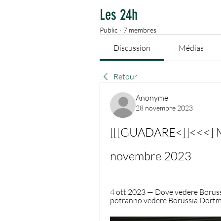
Les 24h
Public
·
7 membres
Discussion
Médias
Retour
Anonyme
28 novembre 2023
[[[GUADARE<]]<<<] Mi
novembre 2023
4 ott 2023 — Dove vedere Boruss
potranno vedere Borussia Dortmun