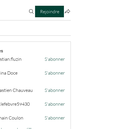
Rejoindre
es
stian.fluzin
S'abonner
fluzin
ina Doce
S'abonner
astien Chauveau
S'abonner
s.lefebvre59430
S'abonner
ain Coulon
S'abonner