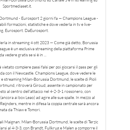
Sportmediaset.it.

Dortmund - Eurosport 2 giorni fa — Champions League - 
i formazioni, statistiche e dove vederla in tv e live-
ng. Eurosport. DaEurosport.

la in streaming 4 ott 2023 — Come già detto, Borussia 
ue è un esclusiva streaming della piattaforma Prime 
a vedere gratis se si è in ...

 vietato compiere passi falsi per poi giocarsi il pass per gli 
 sfida con il Newcastle. Champions League, dove vedere le 
 e streaming Milan-Borussia Dortmund, le scelte di Pioli 
 Dortmund, ritroverà Giroud, assente in campionato per 
osto al centro dell'attacco nel 4-2-3-1 rossonero, con 
ncora ai box Leao) ad agire alle sue spalle. In mezzo al 
eijnders, mentre in difesa la coppia centrale sarà ancora 
ata da Thiaw e Tomori. 

ali Maignan. Milan-Borussia Dortmund, le scelte di Terzic 
idarsi al 4-3-3, con Brandt, Fullkrug e Malen a comporre il 