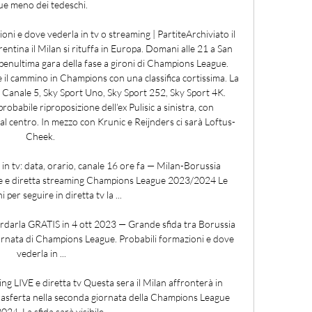
ue meno dei tedeschi. 

i e dove vederla in tv o streaming | PartiteArchiviato il 
entina il Milan si rituffa in Europa. Domani alle 21 a San 
enultima gara della fase a gironi di Champions League. 
e il cammino in Champions con una classifica cortissima. La 
u Canale 5, Sky Sport Uno, Sky Sport 252, Sky Sport 4K. 
babile riproposizione dell’ex Pulisic a sinistra, con 
al centro. In mezzo con Krunic e Reijnders ci sarà Loftus-
Cheek. 

 data, orario, canale 16 ore fa — Milan-Borussia 
le e diretta streaming Champions League 2023/2024 Le 
i per seguire in diretta tv la ...

arla GRATIS in 4 ott 2023 — Grande sfida tra Borussia 
rnata di Champions League. Probabili formazioni e dove 
vederla in ...

 LIVE e diretta tv Questa sera il Milan affronterà in 
rasferta nella seconda giornata della Champions League 
24. La sfida sarà visibile ...
